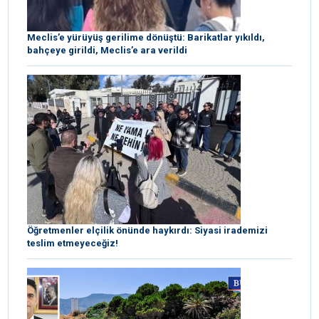
Meclis’e yürüyüş gerilime dönüştü: Barikatlar yıkıldı,
bahçeye girildi, Meclis’e ara verildi
Öğretmenler elçilik önünde haykırdı: Siyasi irademizi
teslim etmeyeceğiz!