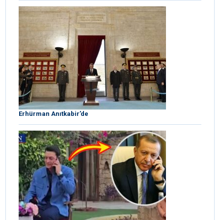
Erhürman Anıtkabir’de