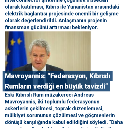
olarak katılması, Kıbrıs ile Yunanistan arasındaki
elektrik bağlantısı projesinde önemli bir gelişme
olarak değerlendirildi. Anlaşmanın projenin
finansman gücünü artırması bekleniyor.
Mavroyannis: “Federasyon, Kıbrıslı
Rumların verdiği en büyük tavizdi”
Eski Kıbrıslı Rum müzakereci Andreas
Mavroyannis, iki toplumlu federasyonun
askerlerin çekilmesi, toprak düzenlemesi,
mülkiyet sorununun çözülmesi ve göçmenlerin
dönüşü karşılığında kabul edildiğini söyledi. “Daha