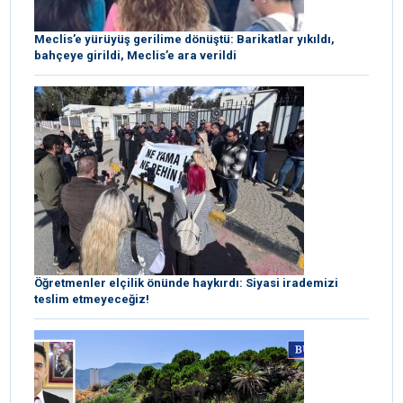
Meclis’e yürüyüş gerilime dönüştü: Barikatlar yıkıldı,
bahçeye girildi, Meclis’e ara verildi
Öğretmenler elçilik önünde haykırdı: Siyasi irademizi
teslim etmeyeceğiz!