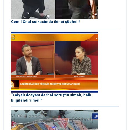
Cemil Önal suikastında ikinci şüpheli!
“Falyalı dosyası derhal soruşturulmalı, halk
bilgilendirilmeli”