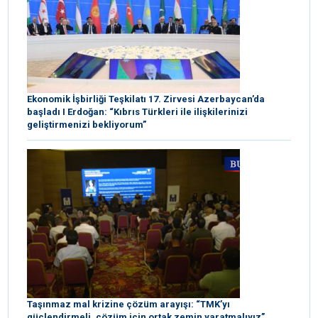
Ekonomik İşbirliği Teşkilatı 17. Zirvesi Azerbaycan’da
başladı I Erdoğan: “Kıbrıs Türkleri ile ilişkilerinizi
geliştirmenizi bekliyorum”
Taşınmaz mal krizine çözüm arayışı: “TMK’yı
güçlendirmeli, çözüm için ortak zemin yaratmalıyız”