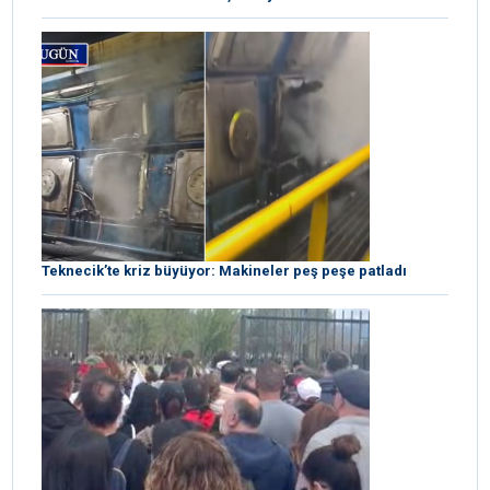
Teknecik’te kriz büyüyor: Makineler peş peşe patladı