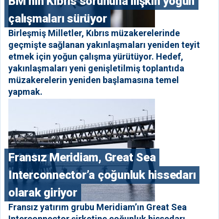
BM’nin Kıbrıs sorununa ilişkin yoğun
çalışmaları sürüyor
Birleşmiş Milletler, Kıbrıs müzakerelerinde
geçmişte sağlanan yakınlaşmaları yeniden teyit
etmek için yoğun çalışma yürütüyor. Hedef,
yakınlaşmaları yeni genişletilmiş toplantıda
müzakerelerin yeniden başlamasına temel
yapmak.
Fransız Meridiam, Great Sea
Interconnector’a çoğunluk hissedarı
olarak giriyor
Fransız yatırım grubu Meridiam’ın Great Sea
Interconnector şirketine çoğunluk hissedarı