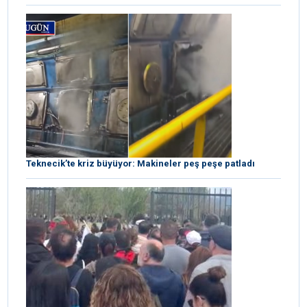
Teknecik’te kriz büyüyor: Makineler peş peşe patladı