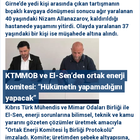
Girne’de yedi kişi arasında çıkan tartışmanın
bıçaklı kavgaya dönüşmesi sonucu ağır yaralanan
40 yaşındaki Nizam Allanazarov, kaldırıldığı
hastanede yaşamını yitirdi. Olayda yaralanan 37
yaşındaki bir kişi ise müşahede altına alındı.
KTMMOB ve El-Sen’den ortak enerji
komitesi: “Hükümetin yapamadığını
yapacak”
Kıbrıs Türk Mühendis ve Mimar Odaları Birliği ile
El-Sen, enerji sorunlarına bilimsel, teknik ve kamu
yararını gözeten çözümler üretmek amacıyla
“Ortak Enerji Komitesi İş Birliği Protokolü”
imzaladı. Komite; üretimden şebeke altyapısına,