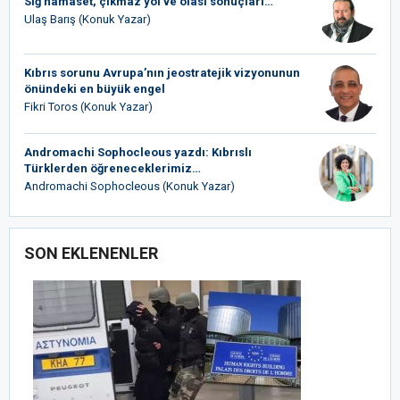
Sığ hamaset, çıkmaz yol ve olası sonuçları…
Ulaş Barış (Konuk Yazar)
Kıbrıs sorunu Avrupa’nın jeostratejik vizyonunun
önündeki en büyük engel
Fikri Toros (Konuk Yazar)
Andromachi Sophocleous yazdı: Kıbrıslı
Türklerden öğreneceklerimiz…
Andromachi Sophocleous (Konuk Yazar)
SON EKLENENLER