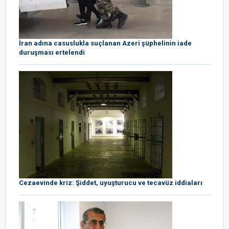
İran adına casuslukla suçlanan Azeri şüphelinin iade
duruşması ertelendi
Cezaevinde kriz: Şiddet, uyuşturucu ve tecavüz iddiaları