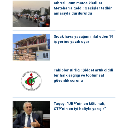
Kıbrıslı Rum motosikletliler
Metehan’a geldi: Geçişler tedbir
amacıyla durduruldu
Sıcak hava yasağını ihlal eden 19
iş yerine yazılı uyarı
Tabipler Birliği: Şiddet artık ciddi
bir halk sağlığı ve toplumsal
güvenlik sorunu
Taçoy: “UBP’nin en kötü hali,
CTP’nin en iyi haliyle yarışır”