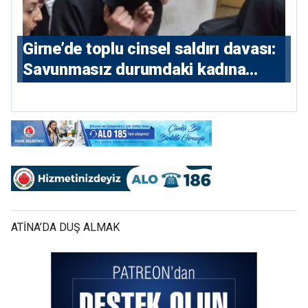
Girne’de toplu cinsel saldırı davası:
Savunmasız durumdaki kadına
saldıran beş erkeğe 55 yıl hapis
ATİNA’DA DUŞ ALMAK