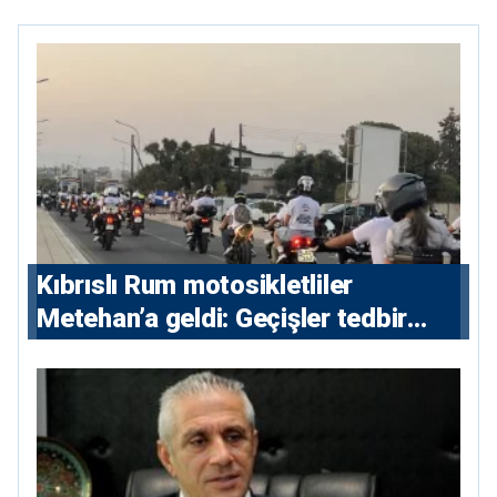
Kıbrıslı Rum motosikletliler
Metehan’a geldi: Geçişler tedbir
amacıyla durduruldu