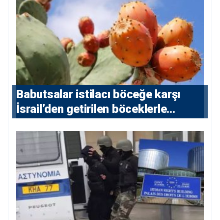
Babutsalar istilacı böceğe karşı
İsrail’den getirilen böceklerle
korunacak