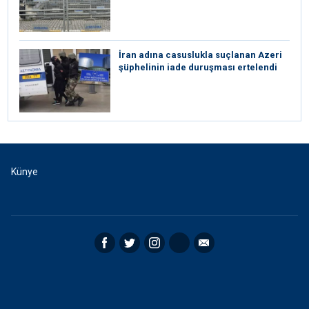
İran adına casuslukla suçlanan Azeri
şüphelinin iade duruşması ertelendi
Künye
Facebook
Twitter
Instagram
RSS
Email