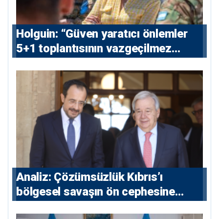
⁠Holguin: “Güven yaratıcı önlemler
5+1 toplantısının vazgeçilmez
koşulu”
Analiz: Çözümsüzlük Kıbrıs’ı
bölgesel savaşın ön cephesine
taşıyor