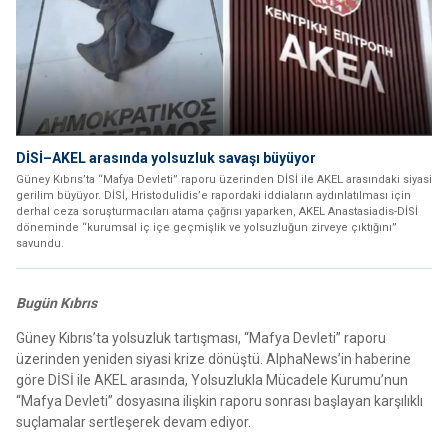
DİSİ–AKEL arasında yolsuzluk savaşı büyüyor
Güney Kıbrıs’ta “Mafya Devleti” raporu üzerinden DİSİ ile AKEL arasındaki siyasi
gerilim büyüyor. DİSİ, Hristodulidis’e rapordaki iddiaların aydınlatılması için
derhal ceza soruşturmacıları atama çağrısı yaparken, AKEL Anastasiadis-DİSİ
döneminde “kurumsal iç içe geçmişlik ve yolsuzluğun zirveye çıktığını”
savundu.
Bugün Kıbrıs
Güney Kıbrıs’ta yolsuzluk tartışması, “Mafya Devleti” raporu
üzerinden yeniden siyasi krize dönüştü. AlphaNews’in haberine
göre DİSİ ile AKEL arasında, Yolsuzlukla Mücadele Kurumu’nun
“Mafya Devleti” dosyasına ilişkin raporu sonrası başlayan karşılıklı
suçlamalar sertleşerek devam ediyor.