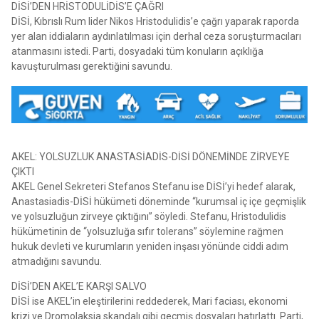
DİSİ’DEN HRİSTODULİDİS’E ÇAĞRI
DİSİ, Kıbrıslı Rum lider Nikos Hristodulidis’e çağrı yaparak raporda
yer alan iddiaların aydınlatılması için derhal ceza soruşturmacıları
atanmasını istedi. Parti, dosyadaki tüm konuların açıklığa
kavuşturulması gerektiğini savundu.
AKEL: YOLSUZLUK ANASTASİADİS-DİSİ DÖNEMİNDE ZİRVEYE
ÇIKTI
AKEL Genel Sekreteri Stefanos Stefanu ise DİSİ’yi hedef alarak,
Anastasiadis-DİSİ hükümeti döneminde “kurumsal iç içe geçmişlik
ve yolsuzluğun zirveye çıktığını” söyledi. Stefanu, Hristodulidis
hükümetinin de “yolsuzluğa sıfır tolerans” söylemine rağmen
hukuk devleti ve kurumların yeniden inşası yönünde ciddi adım
atmadığını savundu.
DİSİ’DEN AKEL’E KARŞI SALVO
DİSİ ise AKEL’in eleştirilerini reddederek, Mari faciası, ekonomi
krizi ve Dromolaksia skandalı gibi geçmiş dosyaları hatırlattı. Parti,