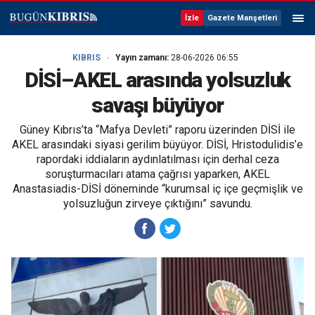
İzle
Gazete Manşetleri
KIBRIS
Yayın zamanı:
28-06-2026 06:55
DİSİ–AKEL arasında yolsuzluk
savaşı büyüyor
Güney Kıbrıs’ta “Mafya Devleti” raporu üzerinden DİSİ ile
AKEL arasındaki siyasi gerilim büyüyor. DİSİ, Hristodulidis’e
rapordaki iddiaların aydınlatılması için derhal ceza
soruşturmacıları atama çağrısı yaparken, AKEL
Anastasiadis-DİSİ döneminde “kurumsal iç içe geçmişlik ve
yolsuzluğun zirveye çıktığını” savundu.