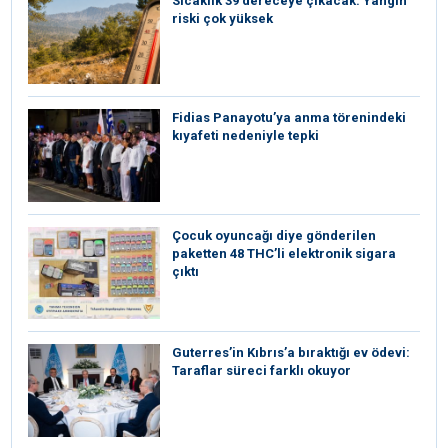
Sıcaklık 39 dereceye çıkacak: Yangın
riski çok yüksek
Fidias Panayotu’ya anma törenindeki
kıyafeti nedeniyle tepki
Çocuk oyuncağı diye gönderilen
paketten 48 THC’li elektronik sigara
çıktı
Guterres’in Kıbrıs’a bıraktığı ev ödevi:
Taraflar süreci farklı okuyor