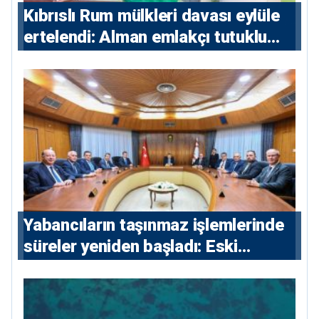
Kıbrıslı Rum mülkleri davası eylüle
ertelendi: Alman emlakçı tutuklu
kalacak
Yabancıların taşınmaz işlemlerinde
süreler yeniden başladı: Eski
sözleşmelere 6, teslim edilen
konutlara 36 ay