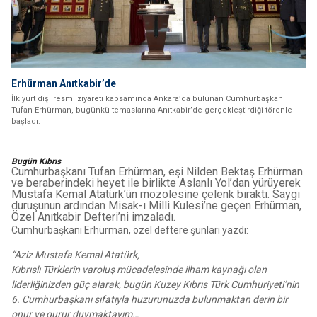
Erhürman Anıtkabir’de
İlk yurt dışı resmi ziyareti kapsamında Ankara’da bulunan Cumhurbaşkanı
Tufan Erhürman, bugünkü temaslarına Anıtkabir’de gerçekleştirdiği törenle
başladı.
Bugün Kıbrıs
Cumhurbaşkanı Tufan Erhürman, eşi Nilden Bektaş Erhürman
ve beraberindeki heyet ile birlikte Aslanlı Yol’dan yürüyerek
Mustafa Kemal Atatürk’ün mozolesine çelenk bıraktı. Saygı
duruşunun ardından Misak-ı Milli Kulesi’ne geçen Erhürman,
Özel Anıtkabir Defteri’ni imzaladı.
Cumhurbaşkanı Erhürman, özel deftere şunları yazdı:
“Aziz Mustafa Kemal Atatürk,
Kıbrıslı Türklerin varoluş mücadelesinde ilham kaynağı olan
liderliğinizden güç alarak, bugün Kuzey Kıbrıs Türk Cumhuriyeti’nin
6. Cumhurbaşkanı sıfatıyla huzurunuzda bulunmaktan derin bir
onur ve gurur duymaktayım…