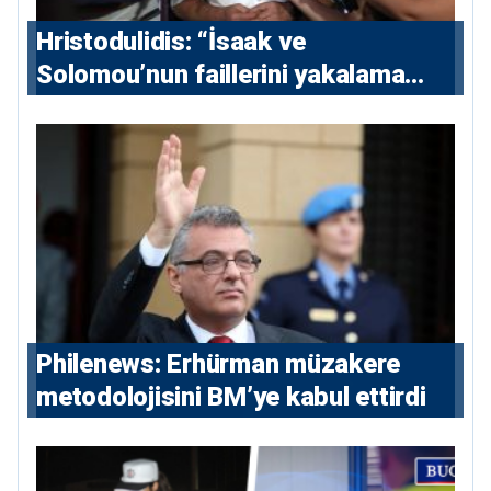
Hristodulidis: “İsaak ve
Solomou’nun faillerini yakalama
çabaları yoğunlaştırılacak; 13 ulusal
ve 5 uluslararası tutuklama emri
çıkarıldı”
Philenews: Erhürman müzakere
metodolojisini BM’ye kabul ettirdi