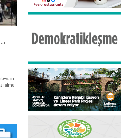
nan
aNews’in
ası alma