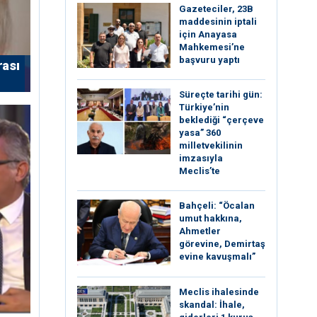
Gazeteciler, 23B
maddesinin iptali
için Anayasa
Mahkemesi’ne
başvuru yaptı
rası
Süreçte tarihi gün:
Türkiye’nin
beklediği “çerçeve
yasa” 360
milletvekilinin
imzasıyla
Meclis’te
Bahçeli: “Öcalan
umut hakkına,
Ahmetler
görevine, Demirtaş
evine kavuşmalı”
Meclis ihalesinde
skandal: İhale,