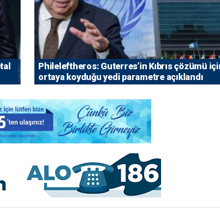
tal
Phileleftheros: Guterres’in Kıbrıs çözümü içi
ortaya koyduğu yedi parametre açıklandı