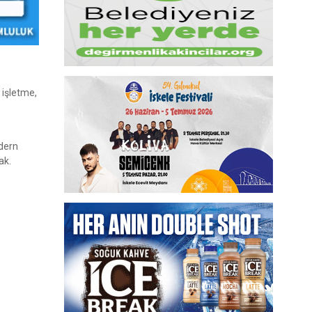
 işletme,
odern
ak.