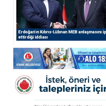
Erdoğan’ın Kıbrıs-Lübnan MEB anlaşmasını ip
ettirdiği iddiası