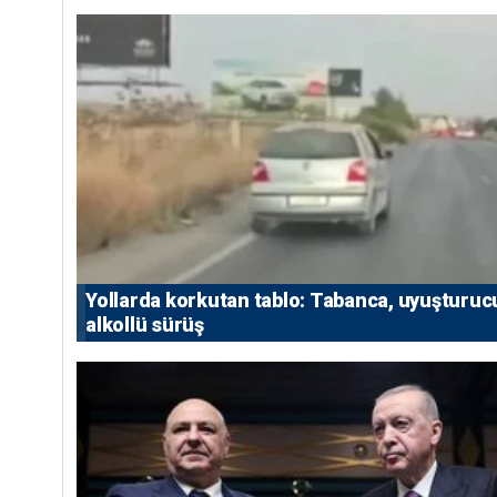
Yollarda korkutan tablo: Tabanca, uyuşturuc
alkollü sürüş