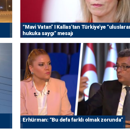
“Mavi Vatan” I Kallas’tan Türkiye’ye “uluslara
hukuka saygı” mesajı
Erhürman: “Bu defa farklı olmak zorunda”