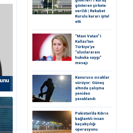
giderleri 1 kuruş
gösteren şirkete
verildi | Rekabet
Kurulu kararı iptal
etti
“Mavi Vatan” I
Kallas’tan
Türkiye’ye
“uluslararası
hukuka saygı”
mesajı
Kavurucu sıcaklar
nunu
sürüyor: Güneş
altında çalışma
yeniden
yasaklandı
Pakistan’da Kıbrıs
bağlantılı insan
kaçakçılığı
operasyonu