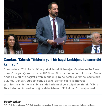
Candan: “Kıbrıslı Türklerin yeni bir hayal kırıklığına tahammülü
kalmadı”
Cumhuriyetçi Türk Partisi Güzelyurt Milletvekili Armağan Candan, AKPA Genel
Kurulu'nda yaptığı konuşmada, BM Genel Sekreteri Antonio Guterres ile Maria
Angela Holguin'in başlattığı yeni Kıbrıs girişimine destek verilmesi çağrısında
bulundu. Candan, sürecin sonuç odaklı, zaman sınırlı ve mevcut
yakınlaşmaları temel alan bir yapıda ilerlemesi gerektiğini belirterek, "Kıbrıs
Türk halkının bir hayal kırıklığına daha tahammülü kalmadı" mesajını verdi.
Bugün Kıbrıs
22-26 Haziran 2026 tarihlerinde Strazburg’da gerçekleştirilen