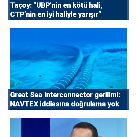
Taçoy: “UBP’nin en kötü hali,
CTP’nin en iyi haliyle yarışır”
Great Sea Interconnector gerilimi:
NAVTEX iddiasına doğrulama yok