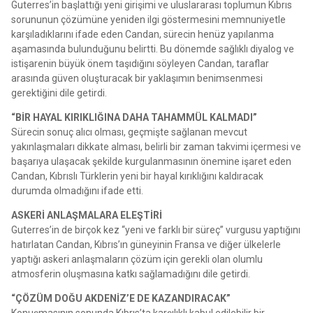
Guterres’in başlattığı yeni girişimi ve uluslararası toplumun Kıbrıs
sorununun çözümüne yeniden ilgi göstermesini memnuniyetle
karşıladıklarını ifade eden Candan, sürecin henüz yapılanma
aşamasında bulunduğunu belirtti. Bu dönemde sağlıklı diyalog ve
istişarenin büyük önem taşıdığını söyleyen Candan, taraflar
arasında güven oluşturacak bir yaklaşımın benimsenmesi
gerektiğini dile getirdi.
“BİR HAYAL KIRIKLIĞINA DAHA TAHAMMÜL KALMADI”
Sürecin sonuç alıcı olması, geçmişte sağlanan mevcut
yakınlaşmaları dikkate alması, belirli bir zaman takvimi içermesi ve
başarıya ulaşacak şekilde kurgulanmasının önemine işaret eden
Candan, Kıbrıslı Türklerin yeni bir hayal kırıklığını kaldıracak
durumda olmadığını ifade etti.
ASKERİ ANLAŞMALARA ELEŞTİRİ
Guterres’in de birçok kez “yeni ve farklı bir süreç” vurgusu yaptığını
hatırlatan Candan, Kıbrıs’ın güneyinin Fransa ve diğer ülkelerle
yaptığı askeri anlaşmaların çözüm için gerekli olan olumlu
atmosferin oluşmasına katkı sağlamadığını dile getirdi.
“ÇÖZÜM DOĞU AKDENİZ’E DE KAZANDIRACAK”
Konuşmasının sonunda Kıbrıs’ta karşılıklı kabul edilebilir bir