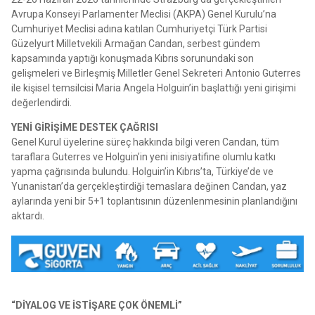
Avrupa Konseyi Parlamenter Meclisi (AKPA) Genel Kurulu’na
Cumhuriyet Meclisi adına katılan Cumhuriyetçi Türk Partisi
Güzelyurt Milletvekili Armağan Candan, serbest gündem
kapsamında yaptığı konuşmada Kıbrıs sorunundaki son
gelişmeleri ve Birleşmiş Milletler Genel Sekreteri Antonio Guterres
ile kişisel temsilcisi Maria Angela Holguin’in başlattığı yeni girişimi
değerlendirdi.
YENİ GİRİŞİME DESTEK ÇAĞRISI
Genel Kurul üyelerine süreç hakkında bilgi veren Candan, tüm
taraflara Guterres ve Holguin’in yeni inisiyatifine olumlu katkı
yapma çağrısında bulundu. Holguin’in Kıbrıs’ta, Türkiye’de ve
Yunanistan’da gerçekleştirdiği temaslara değinen Candan, yaz
aylarında yeni bir 5+1 toplantısının düzenlenmesinin planlandığını
aktardı.
“DİYALOG VE İSTİŞARE ÇOK ÖNEMLİ”