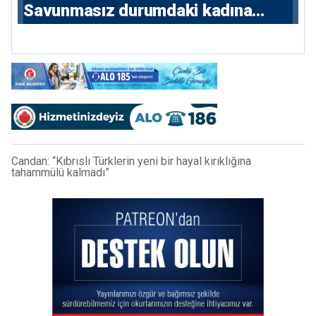
Savunmasız durumdaki kadına
saldıran beş erkeğe 55 yıl hapis
Candan: “Kıbrıslı Türklerin yeni bir hayal kırıklığına
tahammülü kalmadı”