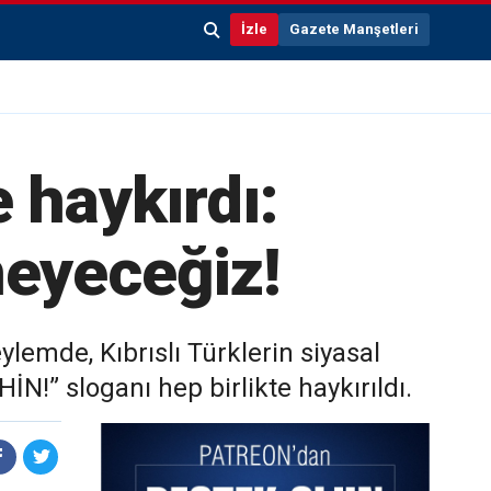
İzle
Gazete Manşetleri
 haykırdı:
meyeceğiz!
lemde, Kıbrıslı Türklerin siyasal
N!” sloganı hep birlikte haykırıldı.