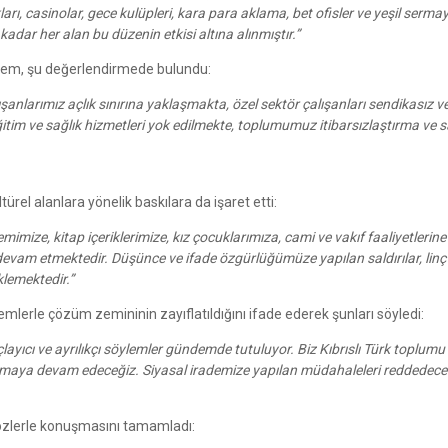
, casinolar, gece kulüpleri, kara para aklama, bet ofisler ve yeşil serma
adar her alan bu düzenin etkisi altına alınmıştır.”
Eylem, şu değerlendirmede bulundu:
şanlarımız açlık sınırına yaklaşmakta, özel sektör çalışanları sendikasız v
im ve sağlık hizmetleri yok edilmekte, toplumumuz itibarsızlaştırma ve sa
rel alanlara yönelik baskılara da işaret etti:
mimize, kitap içeriklerimize, kız çocuklarımıza, cami ve vakıf faaliyetlerin
evam etmektedir. Düşünce ve ifade özgürlüğümüze yapılan saldırılar, linç
klemektedir.”
emlerle çözüm zemininin zayıflatıldığını ifade ederek şunları söyledi:
layıcı ve ayrılıkçı söylemler gündemde tutuluyor. Biz Kıbrıslı Türk toplumu
kmaya devam edeceğiz. Siyasal irademize yapılan müdahaleleri reddedece
sözlerle konuşmasını tamamladı: