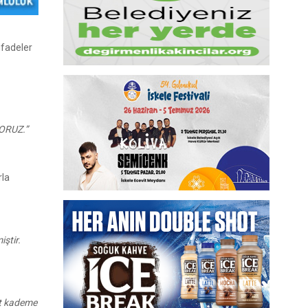
ifadeler
YORUZ.”
rla
iştir.
üst kademe