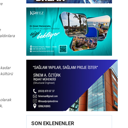
ye
e
ldırılara
e kadar
 kültürü
 olarak
k,
SON EKLENENLER