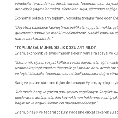
yöneticiler tarafından sürdürülmektedir. Toplumumuzun kaynakları
aracılığıyla yağmalanmakta, elektrikten suya, eğitimden sağlığa k
Ekonomik politikaların toplumu yoksullaştırdığını ifade eden 
“Dayatma paketlerle fakirleştirme politikaları uygulanmakta, çalı
güvencesiz sömürüye mahkûm edilmektedir. Nitelikli kamusal eğit
maruz bırakılmaktadır.”
“TOPLUMSAL MÜHENDİSLİK DOZU ARTIRILDI”
Eylem, ekonomik ve siyasi müdahalelerin yanı sıra sosyal ve kültü
“Ekonomik, siyasi, sosyal, kültürel ve dini dayatmalar eğitim siste
uzanmakta; toplumsal mühendislik çalışmaları dozu artırılarak d
ve faşist ideolojiler toplumumuzu tehlikeli sonuçlara doğru sürü
Barış ve çözüm sürecine ilişkin de konuşan Eylem, ayrılıkçı söyl
“Adamızda barış ve çözüm görüşmeleri engelleniyor, karşılıklı suç
uluslararası antlaşmalardan kaynaklanan haklarımıza sahip çı
bağımsız ve özgür ülkemiz için mücadele edeceğiz.”
Eylem, birleşik ve federal çözüm iradesine dikkat çekerek şu 