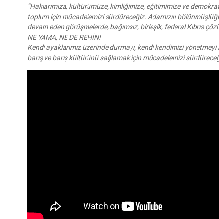
“Haklarımıza, kültürümüze, kimliğimize, eğitimimize ve demokrati
toplum için mücadelemizi sürdüreceğiz. Adamızın bölünmüşlüğünün
devam eden görüşmelerde, bağımsız, birleşik, federal Kıbrıs ç
NE YAMA, NE DE REHİN!
Kendi ayaklarımız üzerinde durmayı, kendi kendimizi yönetmeyi h
barış ve barış kültürünü sağlamak için mücadelemizi sürdüreceğ