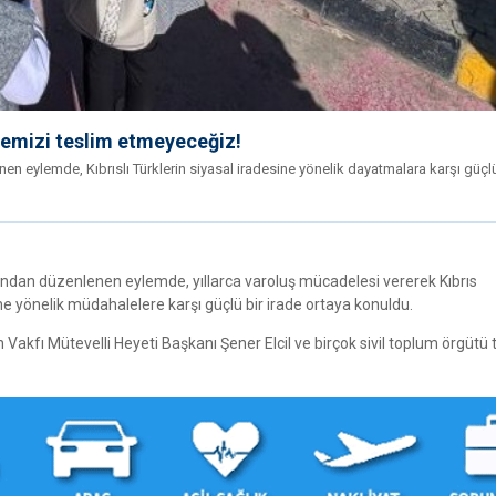
ademizi teslim etmeyeceğiz!
en eylemde, Kıbrıslı Türklerin siyasal iradesine yönelik dayatmalara karşı güçl
ından düzenlenen eylemde, yıllarca varoluş mücadelesi vererek Kıbrıs
sine yönelik müdahalelere karşı güçlü bir irade ortaya konuldu.
Vakfı Mütevelli Heyeti Başkanı Şener Elcil ve birçok sivil toplum örgütü t