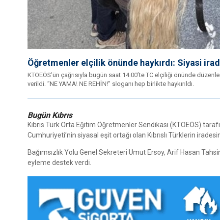
Öğretmenler elçilik önünde haykırdı: Siyasi ir
KTOEÖS’ün çağrısıyla bugün saat 14.00’te TC elçiliği önünde düzenlen
verildi. “NE YAMA! NE REHİN!” sloganı hep birlikte haykırıldı.
Bugün Kıbrıs
Kıbrıs Türk Orta Eğitim Öğretmenler Sendikası (KTOEÖS) taraf
Cumhuriyeti’nin siyasal eşit ortağı olan Kıbrıslı Türklerin irade
Bağımsızlık Yolu Genel Sekreteri Umut Ersoy, Arif Hasan Tahsin 
eyleme destek verdi.