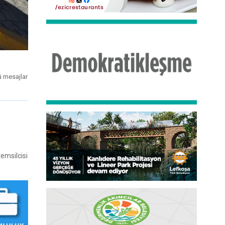
ü mesajlar
emsilcisi