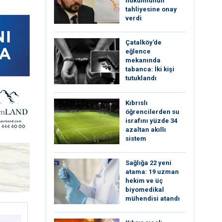
hükümlünün
tahliyesine onay
verdi
Çatalköy’de
eğlence
mekanında
tabanca: İki kişi
tutuklandı
Kıbrıslı
öğrencilerden su
israfını yüzde 34
azaltan akıllı
sistem
Sağlığa 22 yeni
atama: 19 uzman
hekim ve üç
biyomedikal
mühendisi atandı