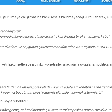
türülmeye çalışılmasına karşı sessiz kalınmayacağı vurgulanarak, şu 
 reddediyoruz.
arınağı hâline getiren, uluslararası hukuk dışında bırakan anlayışı kabul
jik tarikatlara ve soyguncu şirketlere mahkûm eden AKP rejimini REDDEDİ
hükümetleri ve işbirlikçi yönetimler aracılığıyla uygulanan politikala
 tarafından dayatılan politikalarla ülkemiz adeta alt yönetim haline getirilm
 yapımız bozulmuş, siyasi irademiz elimizden alınmak istenmiştir.”
ni şöyle sürdürdü:
bir hâle gelmiş; sahte diplomalar, rüşvet, torpil ve peşkeş düzeni özellikle 