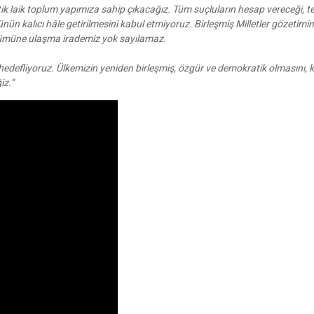
k laik toplum yapımıza sahip çıkacağız. Tüm suçluların hesap vereceği, te
 kalıcı hâle getirilmesini kabul etmiyoruz. Birleşmiş Milletler gözetimi
özümüne ulaşma irademiz yok sayılamaz.
edefliyoruz. Ülkemizin yeniden birleşmiş, özgür ve demokratik olmasını, ka
iz.”