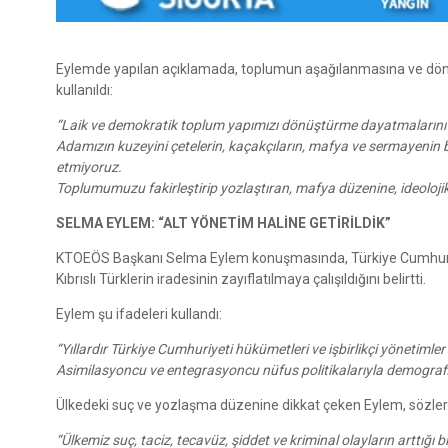
Eylemde yapılan açıklamada, toplumun aşağılanmasına ve dönüş
kullanıldı:
“Laik ve demokratik toplum yapımızı dönüştürme dayatmalarını
Adamızın kuzeyini çetelerin, kaçakçıların, mafya ve sermayenin b
etmiyoruz.
Toplumumuzu fakirleştirip yozlaştıran, mafya düzenine, ideolo
SELMA EYLEM: “ALT YÖNETİM HALİNE GETİRİLDİK”
KTOEÖS Başkanı Selma Eylem konuşmasında, Türkiye Cumhuriyeti 
Kıbrıslı Türklerin iradesinin zayıflatılmaya çalışıldığını belirtti.
Eylem şu ifadeleri kullandı:
“Yıllardır Türkiye Cumhuriyeti hükümetleri ve işbirlikçi yönetimler
Asimilasyoncu ve entegrasyoncu nüfus politikalarıyla demografik
Ülkedeki suç ve yozlaşma düzenine dikkat çeken Eylem, sözleri
“Ülkemiz suç, taciz, tecavüz, şiddet ve kriminal olayların arttığı 