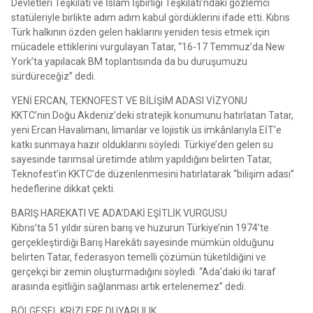
Devletleri Teşkilatı ve İslam İşbirliği Teşkilatı’ndaki gözlemci
statüleriyle birlikte adım adım kabul gördüklerini ifade etti. Kıbrıs
Türk halkının özden gelen haklarını yeniden tesis etmek için
mücadele ettiklerini vurgulayan Tatar, “16-17 Temmuz’da New
York’ta yapılacak BM toplantısında da bu duruşumuzu
sürdüreceğiz” dedi.
YENİ ERCAN, TEKNOFEST VE BİLİŞİM ADASI VİZYONU
KKTC’nin Doğu Akdeniz’deki stratejik konumunu hatırlatan Tatar,
yeni Ercan Havalimanı, limanlar ve lojistik üs imkânlarıyla EİT’e
katkı sunmaya hazır olduklarını söyledi. Türkiye’den gelen su
sayesinde tarımsal üretimde atılım yapıldığını belirten Tatar,
Teknofest’in KKTC’de düzenlenmesini hatırlatarak “bilişim adası”
hedeflerine dikkat çekti.
BARIŞ HAREKATI VE ADA’DAKİ EŞİTLİK VURGUSU
Kıbrıs’ta 51 yıldır süren barış ve huzurun Türkiye’nin 1974’te
gerçekleştirdiği Barış Harekâtı sayesinde mümkün olduğunu
belirten Tatar, federasyon temelli çözümün tüketildiğini ve
gerçekçi bir zemin oluşturmadığını söyledi. “Ada’daki iki taraf
arasında eşitliğin sağlanması artık ertelenemez” dedi.
BÖLGESEL KRİZLERE DUYARLILIK