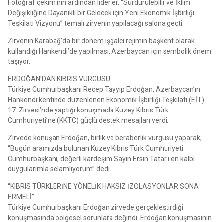
Fotoğraf çekiminin ardından liderler, “Sürdürülebilir ve İklim
Değişikliğine Dayanıklı bir Gelecek için Yeni Ekonomik İşbirliği
Teşkilatı Vizyonu” temalı zirvenin yapılacağı salona geçti.
Zirvenin Karabağ’da bir dönem işgalci rejimin başkent olarak
kullandığı Hankendi’de yapılması, Azerbaycan için sembolik önem
taşıyor.
ERDOĞAN’DAN KIBRIS VURGUSU
Türkiye Cumhurbaşkanı Recep Tayyip Erdoğan, Azerbaycan’ın
Hankendi kentinde düzenlenen Ekonomik İşbirliği Teşkilatı (EİT)
17. Zirvesi’nde yaptığı konuşmada Kuzey Kıbrıs Türk
Cumhuriyeti’ne (KKTC) güçlü destek mesajları verdi.
Zirvede konuşan Erdoğan, birlik ve beraberlik vurgusu yaparak,
“Bugün aramızda bulunan Kuzey Kıbrıs Türk Cumhuriyeti
Cumhurbaşkanı, değerli kardeşim Sayın Ersin Tatar’ı en kalbi
duygularımla selamlıyorum” dedi.
“KIBRIS TÜRKLERİNE YÖNELİK HAKSIZ İZOLASYONLAR SONA
ERMELİ”
Türkiye Cumhurbaşkanı Erdoğan zirvede gerçekleştirdiği
konuşmasında bölgesel sorunlara değindi. Erdoğan konuşmasının