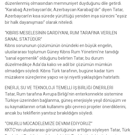
düzenlenmiş olmasından memnuniyet duyduğunu dile getirdi.
“Karabağ Azerbaycan’dır, Azerbaycan Karabağ’dır” diyen Tatar,
Azerbaycan’ın kısa sürede yürüttüğü yeniden inşa sürecini “eşsiz
bir halk dayanışması” olarak niteledi.
“KIBRIS MESELESİNİN GARDİYANI, RUM TARAFINA VERİLEN
SANAL STATÜDÜR”
Kıbrıs sorununun çözümünün önündeki en büyük engelin,
uluslararası toplumun Güney Kıbrıs Rum Yönetimi’ne tanıdığı
“sanal egemenlik” olduğunu belirten Tatar, bu durum
düzelmedikçe Ada’da kalıcı ve adil bir çözümün mümkün
olmadığını söyledi. Kıbrıs Türk tarafının, bugüne kadar tüm
müzakere süreçlerine yapıcı ve iyi niyetli yaklaştığını hatırlattı.
ENERJİ, SU VE TEKNOLOJİ TEMELLİ İŞ BİRLİĞİ ÖNERİLERİ
Tatar, Rum tarafına Avrupa Birliği’nin enterkonnekte sistemine
Türkiye üzerinden bağlanma, güneş enerjisiyle yeşil dönüşüm ve
su kaynaklarının ortak kullanımı gibi çevreci projeler önerdiklerini,
ancak bu tekliflerin yanıtsız bırakıldığını söyledi.
“ONURLU MÜCADELEMİZE DEVAM EDİYORUZ”
KKTC’nin uluslararası görünürlüğünün arttığını söyleyen Tatar, Türk