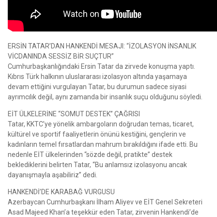
ERSİN TATAR’DAN HANKENDİ MESAJI: “İZOLASYON İNSANLIK
VİCDANINDA SESSİZ BİR SUÇTUR”
Cumhurbaşkanlığındaki Ersin Tatar da zirvede konuşma yaptı.
Kıbrıs Türk halkının uluslararası izolasyon altında yaşamaya
devam ettiğini vurgulayan Tatar, bu durumun sadece siyasi
ayrımcılık değil, aynı zamanda bir insanlık suçu olduğunu söyledi.
EİT ÜLKELERİNE “SOMUT DESTEK” ÇAĞRISI
Tatar, KKTC’ye yönelik ambargoların doğrudan temas, ticaret,
kültürel ve sportif faaliyetlerin önünü kestiğini, gençlerin ve
kadınların temel fırsatlardan mahrum bırakıldığını ifade etti. Bu
nedenle EİT ülkelerinden “sözde değil, pratikte” destek
beklediklerini belirten Tatar, “Bu anlamsız izolasyonu ancak
dayanışmayla aşabiliriz” dedi.
HANKENDİ’DE KARABAĞ VURGUSU
Azerbaycan Cumhurbaşkanı İlham Aliyev ve EİT Genel Sekreteri
Asad Majeed Khan’a teşekkür eden Tatar, zirvenin Hankendi’de