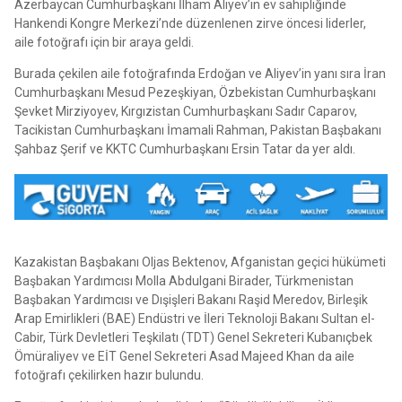
Azerbaycan Cumhurbaşkanı İlham Aliyev’in ev sahipliğinde
Hankendi Kongre Merkezi’nde düzenlenen zirve öncesi liderler,
aile fotoğrafı için bir araya geldi.
Burada çekilen aile fotoğrafında Erdoğan ve Aliyev’in yanı sıra İran
Cumhurbaşkanı Mesud Pezeşkiyan, Özbekistan Cumhurbaşkanı
Şevket Mirziyoyev, Kırgızistan Cumhurbaşkanı Sadır Caparov,
Tacikistan Cumhurbaşkanı İmamali Rahman, Pakistan Başbakanı
Şahbaz Şerif ve KKTC Cumhurbaşkanı Ersin Tatar da yer aldı.
Kazakistan Başbakanı Oljas Bektenov, Afganistan geçici hükümeti
Başbakan Yardımcısı Molla Abdulgani Birader, Türkmenistan
Başbakan Yardımcısı ve Dışişleri Bakanı Raşid Meredov, Birleşik
Arap Emirlikleri (BAE) Endüstri ve İleri Teknoloji Bakanı Sultan el-
Cabir, Türk Devletleri Teşkilatı (TDT) Genel Sekreteri Kubanıçbek
Ömüraliyev ve EİT Genel Sekreteri Asad Majeed Khan da aile
fotoğrafı çekilirken hazır bulundu.