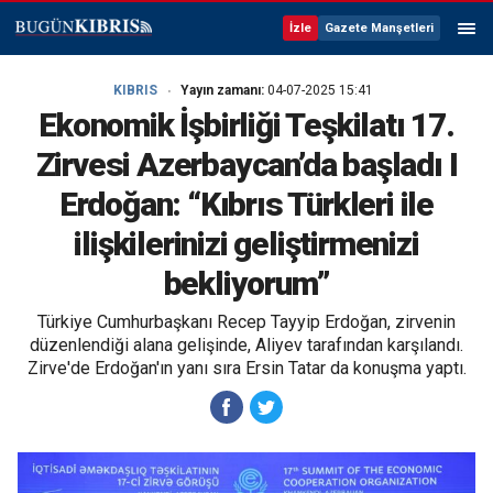
İzle
Gazete Manşetleri
KIBRIS
Yayın zamanı:
04-07-2025 15:41
Ekonomik İşbirliği Teşkilatı 17.
Zirvesi Azerbaycan’da başladı I
Erdoğan: “Kıbrıs Türkleri ile
ilişkilerinizi geliştirmenizi
bekliyorum”
Türkiye Cumhurbaşkanı Recep Tayyip Erdoğan, zirvenin
düzenlendiği alana gelişinde, Aliyev tarafından karşılandı.
Zirve'de Erdoğan'ın yanı sıra Ersin Tatar da konuşma yaptı.