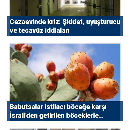
Cezaevinde kriz: Şiddet, uyuşturucu
ve tecavüz iddiaları
Babutsalar istilacı böceğe karşı
İsrail’den getirilen böceklerle
korunacak