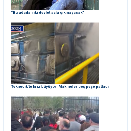
“Bu adadan iki devlet asla çıkmayacak”
Teknecik’te kriz büyüyor: Makineler peş peşe patladı