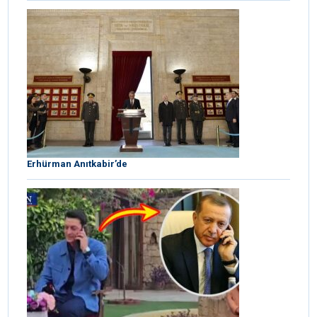
Erhürman Anıtkabir’de