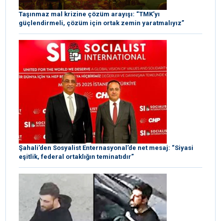
Taşınmaz mal krizine çözüm arayışı: “TMK’yı
güçlendirmeli, çözüm için ortak zemin yaratmalıyız”
Şahali’den Sosyalist Enternasyonal’de net mesaj: “Siyasi
eşitlik, federal ortaklığın teminatıdır”