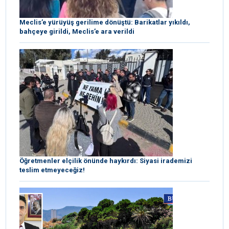
Meclis’e yürüyüş gerilime dönüştü: Barikatlar yıkıldı,
bahçeye girildi, Meclis’e ara verildi
Öğretmenler elçilik önünde haykırdı: Siyasi irademizi
teslim etmeyeceğiz!