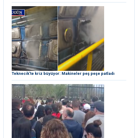
Teknecik’te kriz büyüyor: Makineler peş peşe patladı