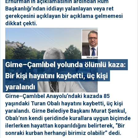
Erhürman’ın açıklamasının ardından Rum
Başkanlığı’ndan iddiayı yalanlayan veya ret
gerekçesini açıklayan bir açıklama gelmemesi
dikkat çekti.
Girne–Çamlıbel yolunda ölümlü kaza:
Bir kişi hayatını kaybetti, üç kişi
yaralandı
Girne–Çamlıbel Anayolu’ndaki kazada 85
yaşındaki Turan Obalı hayatını kaybetti, üç kişi
yaralandı. Girne Belediye Başkanı Murat Şenkul,
Obalı’nın kendi şeridinde kurallara uygun biçimde
ilerlerken hayattan koparıldığını belirterek, “Bir
sonraki kurban herhangi birimiz olabilir” dedi.