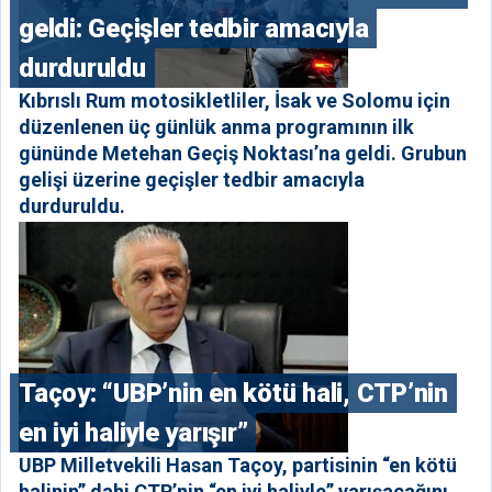
geldi: Geçişler tedbir amacıyla
durduruldu
Kıbrıslı Rum motosikletliler, İsak ve Solomu için
düzenlenen üç günlük anma programının ilk
gününde Metehan Geçiş Noktası’na geldi. Grubun
gelişi üzerine geçişler tedbir amacıyla
durduruldu.
Taçoy: “UBP’nin en kötü hali, CTP’nin
en iyi haliyle yarışır”
UBP Milletvekili Hasan Taçoy, partisinin “en kötü
halinin” dahi CTP’nin “en iyi haliyle” yarışacağını