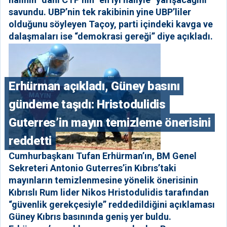
savundu. UBP’nin tek rakibinin yine UBP’liler
olduğunu söyleyen Taçoy, parti içindeki kavga ve
dalaşmaları ise “demokrasi gereği” diye açıkladı.
Erhürman açıkladı, Güney basını
gündeme taşıdı: Hristodulidis
Guterres’in mayın temizleme önerisini
reddetti
Cumhurbaşkanı Tufan Erhürman’ın, BM Genel
Sekreteri Antonio Guterres’in Kıbrıs’taki
mayınların temizlenmesine yönelik önerisinin
Kıbrıslı Rum lider Nikos Hristodulidis tarafından
“güvenlik gerekçesiyle” reddedildiğini açıklaması
Güney Kıbrıs basınında geniş yer buldu.