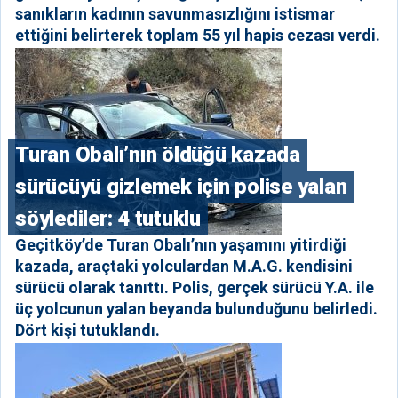
sanıkların kadının savunmasızlığını istismar
ettiğini belirterek toplam 55 yıl hapis cezası verdi.
Turan Obalı’nın öldüğü kazada
sürücüyü gizlemek için polise yalan
söylediler: 4 tutuklu
Geçitköy’de Turan Obalı’nın yaşamını yitirdiği
kazada, araçtaki yolculardan M.A.G. kendisini
sürücü olarak tanıttı. Polis, gerçek sürücü Y.A. ile
üç yolcunun yalan beyanda bulunduğunu belirledi.
Dört kişi tutuklandı.