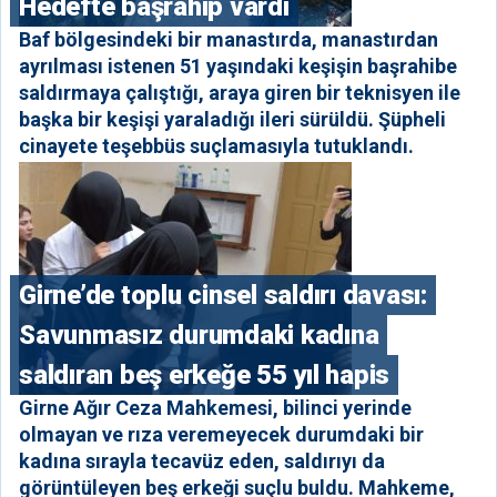
Hedefte başrahip vardı
Baf bölgesindeki bir manastırda, manastırdan
ayrılması istenen 51 yaşındaki keşişin başrahibe
saldırmaya çalıştığı, araya giren bir teknisyen ile
başka bir keşişi yaraladığı ileri sürüldü. Şüpheli
cinayete teşebbüs suçlamasıyla tutuklandı.
Girne’de toplu cinsel saldırı davası:
Savunmasız durumdaki kadına
saldıran beş erkeğe 55 yıl hapis
Girne Ağır Ceza Mahkemesi, bilinci yerinde
olmayan ve rıza veremeyecek durumdaki bir
kadına sırayla tecavüz eden, saldırıyı da
görüntüleyen beş erkeği suçlu buldu. Mahkeme,