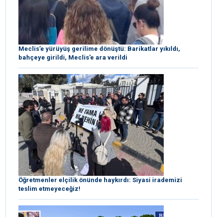
Meclis’e yürüyüş gerilime dönüştü: Barikatlar yıkıldı,
bahçeye girildi, Meclis’e ara verildi
Öğretmenler elçilik önünde haykırdı: Siyasi irademizi
teslim etmeyeceğiz!