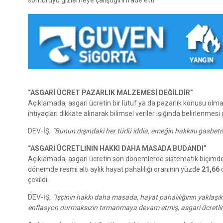
“ASGARİ ÜCRET PAZARLIK MALZEMESİ DEĞİLDİR”
Açıklamada, asgari ücretin bir lütuf ya da pazarlık konusu olmadı
ihtiyaçları dikkate alınarak bilimsel veriler ışığında belirlenmesi 
DEV-İŞ,
“Bunun dışındaki her türlü iddia, emeğin hakkını gasbetm
“ASGARİ ÜCRETLİNİN HAKKI DAHA MASADA BUDANDI”
Açıklamada, asgari ücretin son dönemlerde sistematik biçimde re
dönemde resmi altı aylık hayat pahalılığı oranının yüzde
21,66
o
çekildi.
DEV-İŞ,
“İşçinin hakkı daha masada, hayat pahalılığının yaklaşı
enflasyon durmaksızın tırmanmaya devam etmiş, asgari ücretl