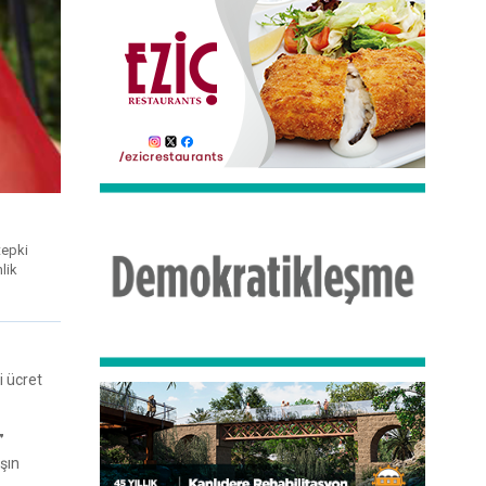
tepki
lik
i ücret
”
şın