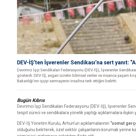
DEV-İŞ’ten İşverenler Sendikası’na sert yanıt: “
Devrimci İşçi Sendikaları Federasyonu (DEV-İŞ), İşverenler Sendikası 
gösterdi. DEV-İŞ, asgari ücretin bilimsel veriler ve insanca yaşam ko
Bakanlığı'nın işçiyi sermayenin insafına terk ettiğini belirtti.
Bugün Kıbrıs
Devrimci İşçi Sendikaları Federasyonu (DEV-İŞ), İşverenler Sen
tespit süreci ve sendikalara yönelik yaptığı açıklamalara ilişkin 
DEV-İŞ Yönetim Kurulu, Arhun’un açıklamalarının
“somut gerçe
olduğunu belirterek, özel sektör çalışanlarını korumak yerine k
sömürüyü gizlemeye çalıştığını ifade etti.