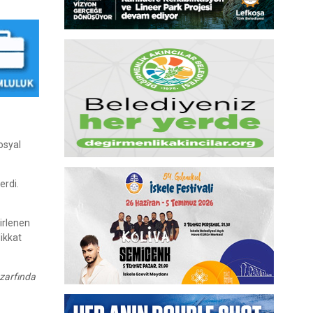
sosyal
erdi.
irlenen
dikkat
 zarfında