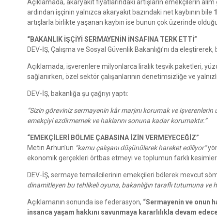
Açıklamada, akaryakıt fiyatlarındaki artışların emekçilerin alı
ardından işçinin yalnızca akaryakıt bazındaki net kaybının bile
1
artışlarla birlikte yaşanan kaybın ise bunun çok üzerinde olduğu
“BAKANLIK İŞÇİYİ SERMAYENİN İNSAFINA TERK ETTİ”
DEV-İŞ, Çalışma ve Sosyal Güvenlik Bakanlığı’nı da eleştirerek, b
Açıklamada, işverenlere milyonlarca liralık teşvik paketleri, yü
sağlanırken, özel sektör çalışanlarının denetimsizliğe ve yalnız
DEV-İŞ, bakanlığa şu çağrıyı yaptı:
“Sizin göreviniz sermayenin kâr marjını korumak ve işverenlerin 
emekçiyi ezdirmemek ve haklarını sonuna kadar korumaktır.”
“EMEKÇİLERİ BÖLME ÇABASINA İZİN VERMEYECEĞİZ”
Metin Arhun’un
“kamu çalışanı düşünülerek hareket ediliyor”
yön
ekonomik gerçekleri örtbas etmeyi ve toplumun farklı kesimleri
DEV-İŞ, sermaye temsilcilerinin emekçileri bölerek mevcut söm
dinamitleyen bu tehlikeli oyuna, bakanlığın taraflı tutumuna ve
Açıklamanın sonunda ise federasyon,
“Sermayenin ve onun ha
insanca yaşam hakkını savunmaya kararlılıkla devam edece