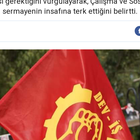
i gerektiğini vurgulayarak, Çalışma ve Sosy
sermayenin insafına terk ettiğini belirtti.