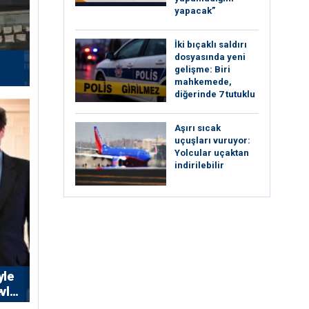
yapacak”
İki bıçaklı saldırı
dosyasında yeni
gelişme: Biri
mahkemede,
diğerinde 7 tutuklu
Aşırı sıcak
uçuşları vuruyor:
Yolcular uçaktan
indirilebilir
yle
vlet