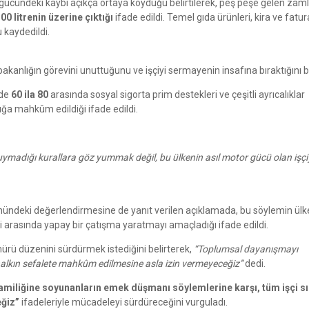
m gücündeki kaybı açıkça ortaya koyduğu belirtilerek, peş peşe gelen zaml
00 litrenin üzerine çıktığı
ifade edildi. Temel gıda ürünleri, kira ve fatur
 kaydedildi.
akanlığın görevini unuttuğunu ve işçiyi sermayenin insafına bıraktığını bel
zde
60 ila 80
arasında sosyal sigorta prim destekleri ve çeşitli ayrıcalıklar
lığa mahkûm edildiği ifade edildi.
uymadığı kurallara göz yummak değil, bu ülkenin asıl motor gücü olan işçiy
ündeki değerlendirmesine de yanıt verilen açıklamada, bu söylemin ülk
 arasında yapay bir çatışma yaratmayı amaçladığı ifade edildi.
ürü düzenini sürdürmek istediğini belirterek,
“Toplumsal dayanışmayı
 halkın sefalete mahkûm edilmesine asla izin vermeyeceğiz”
dedi.
miliğine soyunanların emek düşmanı söylemlerine karşı, tüm işçi sın
ğiz”
ifadeleriyle mücadeleyi sürdüreceğini vurguladı.