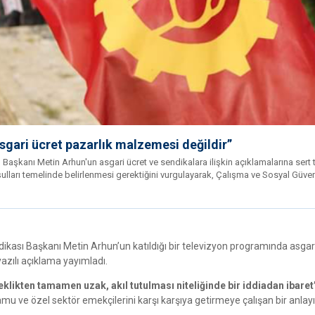
Asgari ücret pazarlık malzemesi değildir”
Başkanı Metin Arhun'un asgari ücret ve sendikalara ilişkin açıklamalarına sert 
şulları temelinde belirlenmesi gerektiğini vurgulayarak, Çalışma ve Sosyal Güven
dikası Başkanı Metin Arhun’un katıldığı bir televizyon programında asgar
yazılı açıklama yayımladı.
klikten tamamen uzak, akıl tutulması niteliğinde bir iddiadan ibaret
amu ve özel sektör emekçilerini karşı karşıya getirmeye çalışan bir anlayı