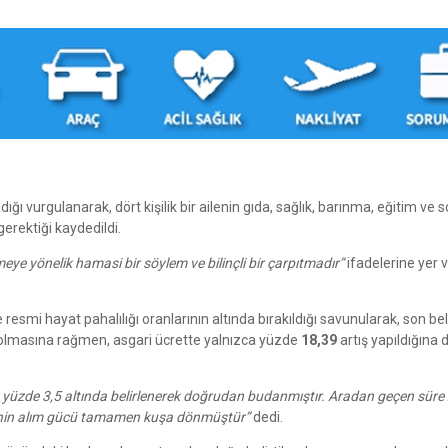
ğı vurgulanarak, dört kişilik bir ailenin gıda, sağlık, barınma, eğitim ve 
gerektiği kaydedildi.
eye yönelik hamasi bir söylem ve bilinçli bir çarpıtmadır”
ifadelerine yer v
smi hayat pahalılığı oranlarının altında bırakıldığı savunularak, son bel
lmasına rağmen, asgari ücrette yalnızca yüzde
18,39
artış yapıldığına 
k yüzde 3,5 altında belirlenerek doğrudan budanmıştır. Aradan geçen süre
inin alım gücü tamamen kuşa dönmüştür”
dedi.