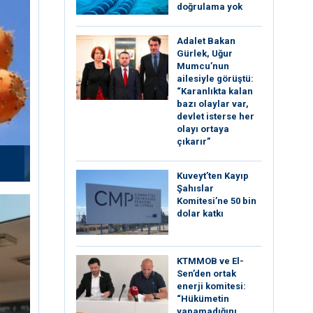
doğrulama yok
Adalet Bakan
Gürlek, Uğur
Mumcu’nun
ailesiyle görüştü:
“Karanlıkta kalan
bazı olaylar var,
devlet isterse her
olayı ortaya
çıkarır”
Kuveyt’ten Kayıp
Şahıslar
Komitesi’ne 50 bin
dolar katkı
KTMMOB ve El-
Sen’den ortak
enerji komitesi:
“Hükümetin
yapamadığını