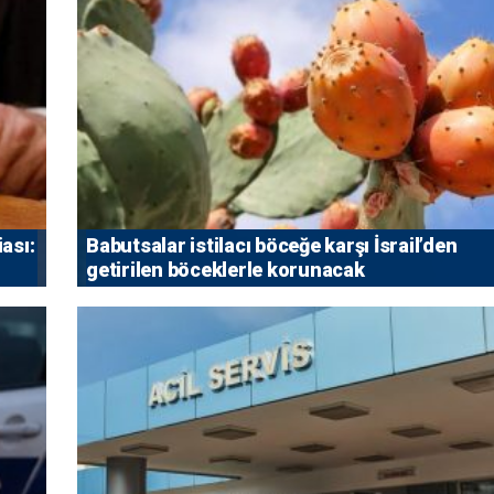
iası:
Babutsalar istilacı böceğe karşı İsrail’den
getirilen böceklerle korunacak