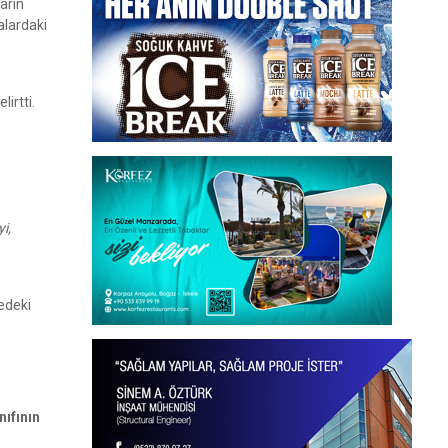
arın
alardaki
irtti.
i,
edeki
ıfının