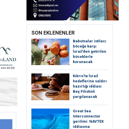
SON EKLENENLER
Babutsalar istilacı
böceğe karşı
İsrail’den getirilen
böceklerle
korunacak
Kıbrıs’ta İsrail
hedeflerine saldırı
hazırlığı iddiası:
Beş Filistinli
yargılanacak
Great Sea
Interconnector
gerilimi: NAVTEX
iddiasına