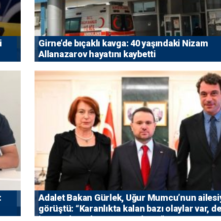
i
Girne’de bıçaklı kavga: 40 yaşındaki Nizam
Allanazarov hayatını kaybetti
:
Adalet Bakan Gürlek, Uğur Mumcu’nun ailesi
görüştü: “Karanlıkta kalan bazı olaylar var, de
isterse her olayı ortaya çıkarır”