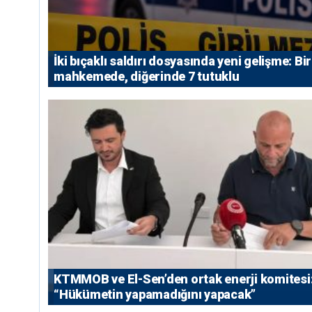
İki bıçaklı saldırı dosyasında yeni gelişme: Bir
mahkemede, diğerinde 7 tutuklu
KTMMOB ve El-Sen’den ortak enerji komitesi
“Hükümetin yapamadığını yapacak”