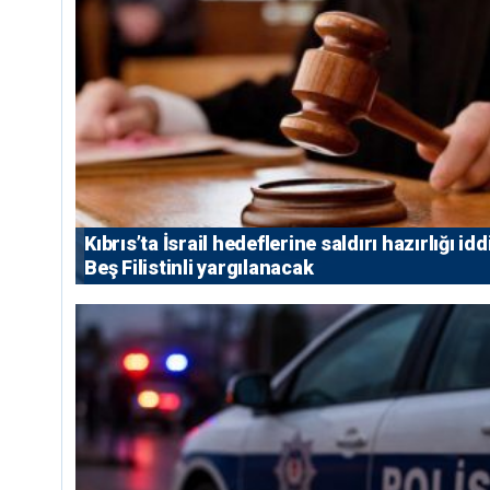
Kıbrıs’ta İsrail hedeflerine saldırı hazırlığı idd
Beş Filistinli yargılanacak