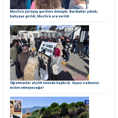
Meclis’e yürüyüş gerilime dönüştü: Barikatlar yıkıldı,
bahçeye girildi, Meclis’e ara verildi
Öğretmenler elçilik önünde haykırdı: Siyasi irademizi
teslim etmeyeceğiz!