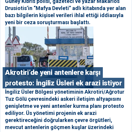
Güney Kıbrıs polisi, gazeteci ve yazar Makarios
Drusiotis’in “Mafya Devleti” adlı kitabında yer alan
bazı bilgilerin kişisel verileri ihlal ettiği iddiasıyla
yeni bir ceza soruşturması başlattı.
⁠Akrotiri’de yeni antenlere karşı
protesto: İngiliz Üsleri ek arazi istiyor
İngiliz Üsler Bölgesi yönetiminin Akrotiri/Ağrotur
Tuz Gölü çevresindeki askeri iletişim altyapısını
genişletme ve yeni antenler kurma planı protesto
ediliyor. Üs yönetimi projenin ek arazi
gerektireceğini doğrularken çevre örgütleri,
mevcut antenlerin göçmen kuşlar üzerindeki