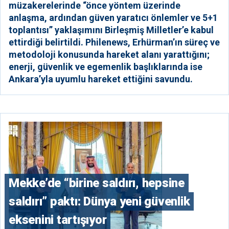
müzakerelerinde “önce yöntem üzerinde
anlaşma, ardından güven yaratıcı önlemler ve 5+1
toplantısı” yaklaşımını Birleşmiş Milletler’e kabul
ettirdiği belirtildi. Philenews, Erhürman’ın süreç ve
metodoloji konusunda hareket alanı yarattığını;
enerji, güvenlik ve egemenlik başlıklarında ise
Ankara’yla uyumlu hareket ettiğini savundu.
Mekke’de “birine saldırı, hepsine
saldırı” paktı: Dünya yeni güvenlik
eksenini tartışıyor