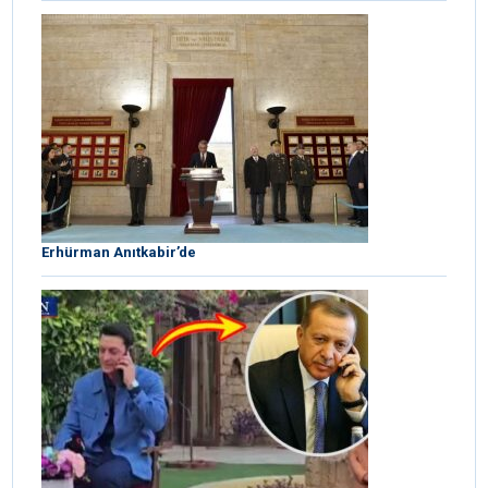
Erhürman Anıtkabir’de