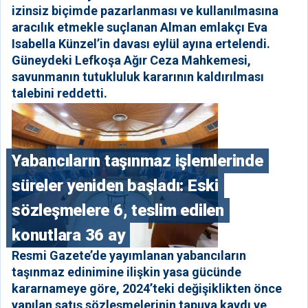
izinsiz biçimde pazarlanması ve kullanılmasına
aracılık etmekle suçlanan Alman emlakçı Eva
Isabella Künzel’in davası eylül ayına ertelendi.
Güneydeki Lefkoşa Ağır Ceza Mahkemesi,
savunmanın tutukluluk kararının kaldırılması
talebini reddetti.
Yabancıların taşınmaz işlemlerinde
süreler yeniden başladı: Eski
sözleşmelere 6, teslim edilen
konutlara 36 ay
Resmi Gazete’de yayımlanan yabancıların
taşınmaz edinimine ilişkin yasa gücünde
kararnameye göre, 2024’teki değişiklikten önce
yapılan satış sözleşmelerinin tapuya kaydı ve