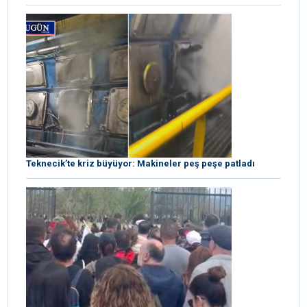
Teknecik’te kriz büyüyor: Makineler peş peşe patladı