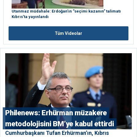
Utanmaz müdahale: Erdoğan’ın “seçimi kazanın” talimatı
Kıbrıs’ta yayınlandı
Tüm Videolar
Philenews: Erhürman müzakere
metodolojisini BM’ye kabul ettirdi
Cumhurbaşkanı Tufan Erhürman’ın, Kıbrıs