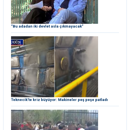
“Bu adadan iki devlet asla çıkmayacak”
Teknecik’te kriz büyüyor: Makineler peş peşe patladı