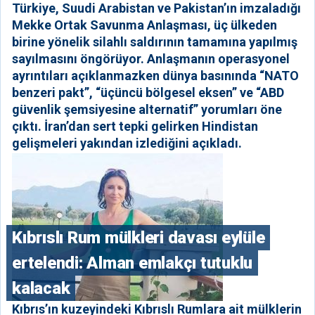
Türkiye, Suudi Arabistan ve Pakistan’ın imzaladığı
Mekke Ortak Savunma Anlaşması, üç ülkeden
birine yönelik silahlı saldırının tamamına yapılmış
sayılmasını öngörüyor. Anlaşmanın operasyonel
ayrıntıları açıklanmazken dünya basınında “NATO
benzeri pakt”, “üçüncü bölgesel eksen” ve “ABD
güvenlik şemsiyesine alternatif” yorumları öne
çıktı. İran’dan sert tepki gelirken Hindistan
gelişmeleri yakından izlediğini açıkladı.
Kıbrıslı Rum mülkleri davası eylüle
ertelendi: Alman emlakçı tutuklu
kalacak
Kıbrıs’ın kuzeyindeki Kıbrıslı Rumlara ait mülklerin