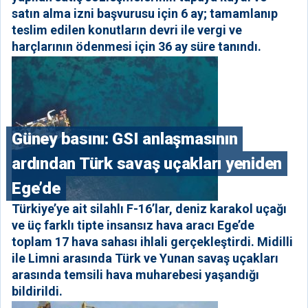
satın alma izni başvurusu için 6 ay; tamamlanıp
teslim edilen konutların devri ile vergi ve
harçlarının ödenmesi için 36 ay süre tanındı.
Güney basını: ⁠GSI anlaşmasının
ardından Türk savaş uçakları yeniden
Ege’de
Türkiye’ye ait silahlı F-16’lar, deniz karakol uçağı
ve üç farklı tipte insansız hava aracı Ege’de
toplam 17 hava sahası ihlali gerçekleştirdi. Midilli
ile Limni arasında Türk ve Yunan savaş uçakları
arasında temsili hava muharebesi yaşandığı
bildirildi.