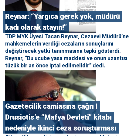
Reynar: “Yargıca gerek yok, müdürü
kadı olarak atayın!”
TDP MYK Üyesi Tacan Reynar, Cezaevi Müdürü’ne
mahkemelerin verdiği cezaların sonuçlarını
değiştirecek yetki tanınmasına tepki gösterdi.
Reynar, “Bu ucube yasa maddesi ve onun uzantısı
tüzük bir an önce iptal edilmelidir” dedi.
Gazetecilik camiasına çağrı I
⁠Drusiotis’e “Mafya Devleti” kitabı
nedeniyle ikinci ceza soruşturması