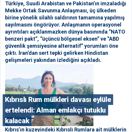
Türkiye, Suudi Arabistan ve Pakistan’ın imzaladığı
Mekke Ortak Savunma Anlaşması, üç ülkeden
birine yönelik silahlı saldırının tamamına yapılmış
sayılmasını öngörüyor. Anlaşmanın operasyonel
ayrıntıları açıklanmazken dünya basınında “NATO
benzeri pakt”, “üçüncü bölgesel eksen” ve “ABD
güvenlik şemsiyesine alternatif” yorumları öne
çıktı. İran’dan sert tepki gelirken Hindistan
gelişmeleri yakından izlediğini açıkladı.
Kıbrıslı Rum mülkleri davası eylüle
ertelendi: Alman emlakçı tutuklu
kalacak
Kıbrıs’ın kuzeyindeki Kıbrıslı Rumlara ait mülklerin