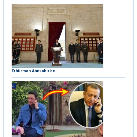
Erhürman Anıtkabir’de