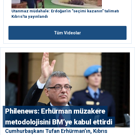
Utanmaz müdahale: Erdoğan’ın “seçimi kazanın” talimatı
Kıbrıs’ta yayınlandı
Tüm Videolar
Philenews: Erhürman müzakere
metodolojisini BM’ye kabul ettirdi
Cumhurbaşkanı Tufan Erhürman’ın, Kıbrıs