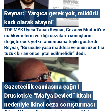
Reynar: “Yargıca gerek yok, müdürü
kadı olarak atayın!”
TDP MYK Üyesi Tacan Reynar, Cezaevi Müdürü’ne
mahkemelerin verdiği cezaların sonuçlarını
değiştirecek yetki tanınmasına tepki gösterdi.
Reynar, “Bu ucube yasa maddesi ve onun uzantısı
tüzük bir an önce iptal edilmelidir” dedi.
Gazetecilik camiasına çağrı I
⁠Drusiotis’e “Mafya Devleti” kitabı
nedeniyle ikinci ceza soruşturması