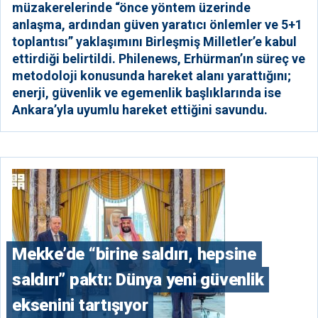
müzakerelerinde “önce yöntem üzerinde
anlaşma, ardından güven yaratıcı önlemler ve 5+1
toplantısı” yaklaşımını Birleşmiş Milletler’e kabul
ettirdiği belirtildi. Philenews, Erhürman’ın süreç ve
metodoloji konusunda hareket alanı yarattığını;
enerji, güvenlik ve egemenlik başlıklarında ise
Ankara’yla uyumlu hareket ettiğini savundu.
Mekke’de “birine saldırı, hepsine
saldırı” paktı: Dünya yeni güvenlik
eksenini tartışıyor