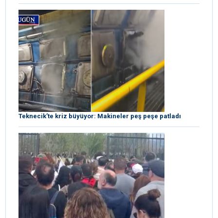
Teknecik’te kriz büyüyor: Makineler peş peşe patladı