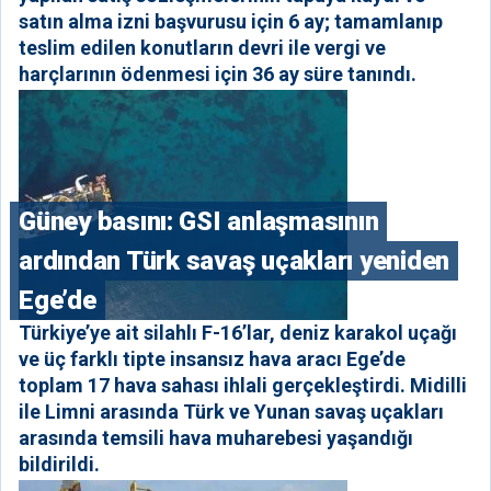
satın alma izni başvurusu için 6 ay; tamamlanıp
teslim edilen konutların devri ile vergi ve
harçlarının ödenmesi için 36 ay süre tanındı.
Güney basını: ⁠GSI anlaşmasının
ardından Türk savaş uçakları yeniden
Ege’de
Türkiye’ye ait silahlı F-16’lar, deniz karakol uçağı
ve üç farklı tipte insansız hava aracı Ege’de
toplam 17 hava sahası ihlali gerçekleştirdi. Midilli
ile Limni arasında Türk ve Yunan savaş uçakları
arasında temsili hava muharebesi yaşandığı
bildirildi.