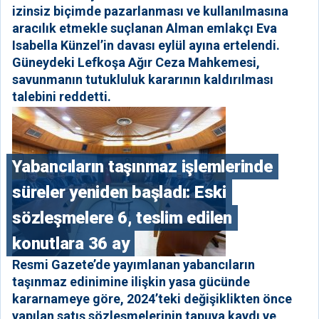
izinsiz biçimde pazarlanması ve kullanılmasına
aracılık etmekle suçlanan Alman emlakçı Eva
Isabella Künzel’in davası eylül ayına ertelendi.
Güneydeki Lefkoşa Ağır Ceza Mahkemesi,
savunmanın tutukluluk kararının kaldırılması
talebini reddetti.
Yabancıların taşınmaz işlemlerinde
süreler yeniden başladı: Eski
sözleşmelere 6, teslim edilen
konutlara 36 ay
Resmi Gazete’de yayımlanan yabancıların
taşınmaz edinimine ilişkin yasa gücünde
kararnameye göre, 2024’teki değişiklikten önce
yapılan satış sözleşmelerinin tapuya kaydı ve