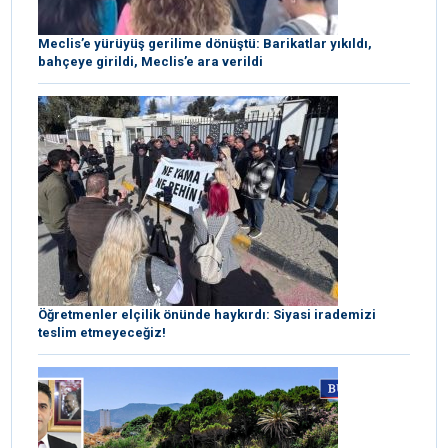
Meclis’e yürüyüş gerilime dönüştü: Barikatlar yıkıldı,
bahçeye girildi, Meclis’e ara verildi
Öğretmenler elçilik önünde haykırdı: Siyasi irademizi
teslim etmeyeceğiz!