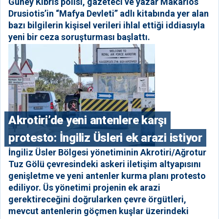
Güney Kıbrıs polisi, gazeteci ve yazar Makarios
Drusiotis’in “Mafya Devleti” adlı kitabında yer alan
bazı bilgilerin kişisel verileri ihlal ettiği iddiasıyla
yeni bir ceza soruşturması başlattı.
⁠Akrotiri’de yeni antenlere karşı
protesto: İngiliz Üsleri ek arazi istiyor
İngiliz Üsler Bölgesi yönetiminin Akrotiri/Ağrotur
Tuz Gölü çevresindeki askeri iletişim altyapısını
genişletme ve yeni antenler kurma planı protesto
ediliyor. Üs yönetimi projenin ek arazi
gerektireceğini doğrularken çevre örgütleri,
mevcut antenlerin göçmen kuşlar üzerindeki