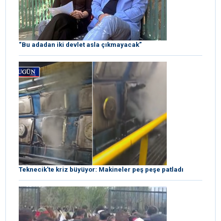
“Bu adadan iki devlet asla çıkmayacak”
Teknecik’te kriz büyüyor: Makineler peş peşe patladı