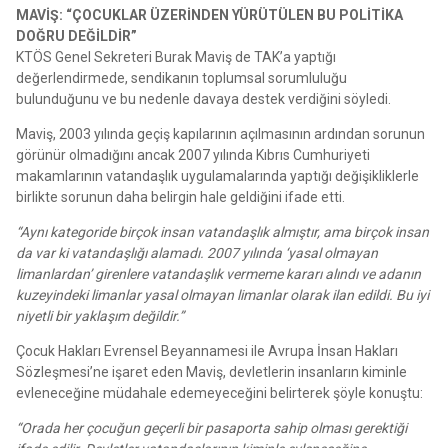
MAVİŞ: “ÇOCUKLAR ÜZERİNDEN YÜRÜTÜLEN BU POLİTİKA
DOĞRU DEĞİLDİR”
KTÖS Genel Sekreteri Burak Maviş de TAK’a yaptığı
değerlendirmede, sendikanın toplumsal sorumluluğu
bulunduğunu ve bu nedenle davaya destek verdiğini söyledi.
Maviş, 2003 yılında geçiş kapılarının açılmasının ardından sorunun
görünür olmadığını ancak 2007 yılında Kıbrıs Cumhuriyeti
makamlarının vatandaşlık uygulamalarında yaptığı değişikliklerle
birlikte sorunun daha belirgin hale geldiğini ifade etti.
“Aynı kategoride birçok insan vatandaşlık almıştır, ama birçok insan
da var ki vatandaşlığı alamadı. 2007 yılında ‘yasal olmayan
limanlardan’ girenlere vatandaşlık vermeme kararı alındı ve adanın
kuzeyindeki limanlar yasal olmayan limanlar olarak ilan edildi. Bu iyi
niyetli bir yaklaşım değildir.”
Çocuk Hakları Evrensel Beyannamesi ile Avrupa İnsan Hakları
Sözleşmesi’ne işaret eden Maviş, devletlerin insanların kiminle
evleneceğine müdahale edemeyeceğini belirterek şöyle konuştu:
“Orada her çocuğun geçerli bir pasaporta sahip olması gerektiği