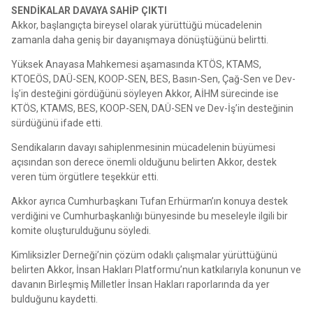
SENDİKALAR DAVAYA SAHİP ÇIKTI
Akkor, başlangıçta bireysel olarak yürüttüğü mücadelenin
zamanla daha geniş bir dayanışmaya dönüştüğünü belirtti.
Yüksek Anayasa Mahkemesi aşamasında KTÖS, KTAMS,
KTOEÖS, DAÜ-SEN, KOOP-SEN, BES, Basın-Sen, Çağ-Sen ve Dev-
İş’in desteğini gördüğünü söyleyen Akkor, AİHM sürecinde ise
KTÖS, KTAMS, BES, KOOP-SEN, DAÜ-SEN ve Dev-İş’in desteğinin
sürdüğünü ifade etti.
Sendikaların davayı sahiplenmesinin mücadelenin büyümesi
açısından son derece önemli olduğunu belirten Akkor, destek
veren tüm örgütlere teşekkür etti.
Akkor ayrıca Cumhurbaşkanı Tufan Erhürman’ın konuya destek
verdiğini ve Cumhurbaşkanlığı bünyesinde bu meseleyle ilgili bir
komite oluşturulduğunu söyledi.
Kimliksizler Derneği’nin çözüm odaklı çalışmalar yürüttüğünü
belirten Akkor, İnsan Hakları Platformu’nun katkılarıyla konunun ve
davanın Birleşmiş Milletler İnsan Hakları raporlarında da yer
bulduğunu kaydetti.