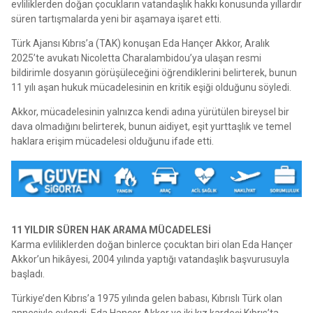
evliliklerden doğan çocukların vatandaşlık hakkı konusunda yıllardır
süren tartışmalarda yeni bir aşamaya işaret etti.
Türk Ajansı Kıbrıs’a (TAK) konuşan Eda Hançer Akkor, Aralık
2025’te avukatı Nicoletta Charalambidou’ya ulaşan resmi
bildirimle dosyanın görüşüleceğini öğrendiklerini belirterek, bunun
11 yılı aşan hukuk mücadelesinin en kritik eşiği olduğunu söyledi.
Akkor, mücadelesinin yalnızca kendi adına yürütülen bireysel bir
dava olmadığını belirterek, bunun aidiyet, eşit yurttaşlık ve temel
haklara erişim mücadelesi olduğunu ifade etti.
11 YILDIR SÜREN HAK ARAMA MÜCADELESİ
Karma evliliklerden doğan binlerce çocuktan biri olan Eda Hançer
Akkor’un hikâyesi, 2004 yılında yaptığı vatandaşlık başvurusuyla
başladı.
Türkiye’den Kıbrıs’a 1975 yılında gelen babası, Kıbrıslı Türk olan
annesiyle evlendi. Eda Hançer Akkor ve iki kız kardeşi Kıbrıs’ta