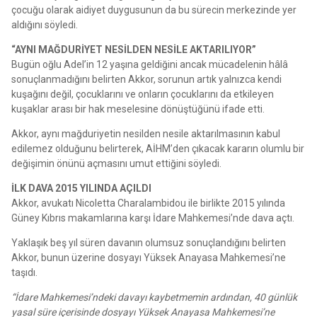
çocuğu olarak aidiyet duygusunun da bu sürecin merkezinde yer
aldığını söyledi.
“AYNI MAĞDURİYET NESİLDEN NESİLE AKTARILIYOR”
Bugün oğlu Adel’in 12 yaşına geldiğini ancak mücadelenin hâlâ
sonuçlanmadığını belirten Akkor, sorunun artık yalnızca kendi
kuşağını değil, çocuklarını ve onların çocuklarını da etkileyen
kuşaklar arası bir hak meselesine dönüştüğünü ifade etti.
Akkor, aynı mağduriyetin nesilden nesile aktarılmasının kabul
edilemez olduğunu belirterek, AİHM’den çıkacak kararın olumlu bir
değişimin önünü açmasını umut ettiğini söyledi.
İLK DAVA 2015 YILINDA AÇILDI
Akkor, avukatı Nicoletta Charalambidou ile birlikte 2015 yılında
Güney Kıbrıs makamlarına karşı İdare Mahkemesi’nde dava açtı.
Yaklaşık beş yıl süren davanın olumsuz sonuçlandığını belirten
Akkor, bunun üzerine dosyayı Yüksek Anayasa Mahkemesi’ne
taşıdı.
“İdare Mahkemesi’ndeki davayı kaybetmemin ardından, 40 günlük
yasal süre içerisinde dosyayı Yüksek Anayasa Mahkemesi’ne