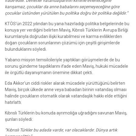
ifade edilir. Devletler vatandaşlarının kiminle evleneceğine
karışamaz, çocuklar da anne babalarını seçemeyeceğine göre
çocuklar üstünden yürütülen bu politika doğru bir politika değildir.”
KTÖS’ün 2022 yılından bu yana hazırladığı politika belgelerinde bu
konuya yer verdiğini belirten Maviş, Kıbrıslı Türklerin Avrupa Birliği
kurumlarıyla doğrudan ilişki kurabilmesi ve karma evliliklerden
doğan çocukların sorunlarının çözümü için çeşitli girişimlerde
bulunduklarını söyledi.
Yabancı misyon temsilcileriyle yaptıkları görüşmelerde de bu
sorunu gündeme taşıdıklarını ifade eden Maviş, hukuki mücadele
ile örgütlü dayanışmanın önemine dikkat çekti.
Eda Akkor’un ciddi riskler alarak mücadele yürüttüğünü belirten
Maviş, birçok ülkede anne veya babadan birinin vatandaş olması
halinde çocukların otomatik olarak vatandaşlık hakkı elde ettiğini
hatırlattı.
Kıbrıslı Türklerin bu konuda ayrımcılığa uğradığını savunan Maviş,
şunları söyledi:
“Kıbrıslı Türkler bu adada vardır, var olacaklardır. Dünya artık