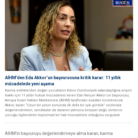
AİHM’den Eda Akkor’un başvurusuna kritik karar: 11 yıllık
mücadelede yeni aşama
Karma evliliklerden doğan çocukların Kıbrıs Cumhuriyeti vatandaşlığına erişim
hakkı için 11 yıldır hukuk mücadelesi veren Eda Hançer Akkor’un başvurusu,
Avrupa İnsan Hakları Mahkemesi (AİHM) tarafından esastan incelenecek.
Akkor, kararı “Uzun bir yolun sonunda ilk defa bir ışık gördük” sözleriyle
değerlendirirken, sendikalar da davanın yalnızca bireysel değil, binlerce
çocuğu ilgilendiren toplumsal bir hak mücadelesi olduğunu vurguladı.
AİHM’in başvuruyu değerlendirmeye alma kararı, karma