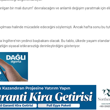
rılgan bir mali durum” devralacağını ve anlamlı değişim yaratmak için el
ı açılması halinde mücadele edeceğini söylemişti. Ancak hafta sonu bu t
 İngiltere’nin yedinci başbakanı olacak. Bu tablo, ülkede yaşam standart
n siyasal istikrarsızlığı derinleştirdiğini gösteriyor.