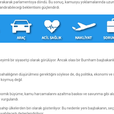
 bırakarak parlamentoya döndü. Bu sonuç, kamuoyu yoklamalarında uzun
ndırabileceği beklentisini güçlendirdi.
neyimli bir siyasetçi olarak görülüyor. Ancak olası bir Burnham başbakanl
halılığının düşürülmesi gerektiğini söylese de, dış politika, ekonomi v
a koymuş değil.
ekonomik büyüme, kamu harcamalarını azaltma baskısı ve savunma gibi al
u vurgulandı.
sahip ülkelerden biri olarak gösteriliyor. Bu nedenle yeni başbakanın, se
kışabileceği değerlendiriliyor.