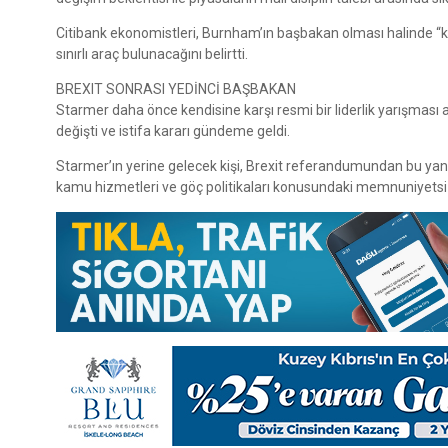
Citibank ekonomistleri, Burnham’ın başbakan olması halinde “kı
sınırlı araç bulunacağını belirtti.
BREXIT SONRASI YEDİNCİ BAŞBAKAN
Starmer daha önce kendisine karşı resmi bir liderlik yarışmas
değişti ve istifa kararı gündeme geldi.
Starmer’ın yerine gelecek kişi, Brexit referandumundan bu yana
kamu hizmetleri ve göç politikaları konusundaki memnuniyetsizliği