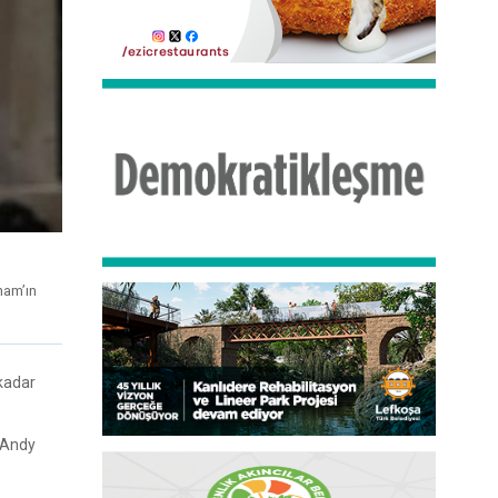
ham’ın
 kadar
ı Andy