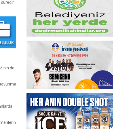
 süredir
ığının da
e savunma
anlarda
çmenlerin