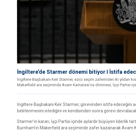
İngiltere’de Starmer dönemi bitiyor I İstifa edec
İngiltere Başbakanı Keir Starmer, ezici seçim zaferinden iki yıldan k
Makerfield ara seçiminde Avam Kamarası’na dönmesi, İşçi Partisi içinde
İngiltere Başbakanı Keir Starmer, görevinden istifa edeceğini 
belirlenmesini istediğini ve kendisinden sonra görevi devralaca
Starmer’ın kararı, İşçi Partisi içinde aylardır büyüyen liderlik
Burnham’ın Makerfield ara seçiminde zafer kazanarak Avam K