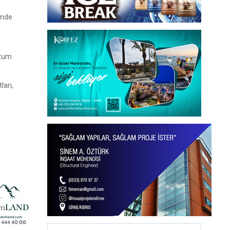
inde
utum
ları,