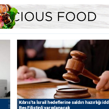
Kıbrıs’ta İsrail hedeflerine saldırı hazırlığı idd
Beş Filistinli yargılanacak