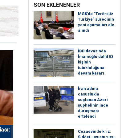
SON EKLENENLER
MGK’da “Terörsüz
Türkiye” sürecinin
yeni aşamaları ele
alındı
İBB davasında
İmamoğlu dahil 53
kişinin
tutukluluğuna
devam kararı
İran adına
casuslukla
suçlanan Azeri
şüphelinin iade
duruşması
ertelendi
iası:
Cezaevinde kriz:
Şiddet, uyuşturucu