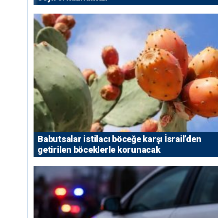
Babutsalar istilacı böceğe karşı İsrail’den
getirilen böceklerle korunacak