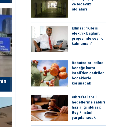
ve tecavüz
iddiaları
Ellinas: “Kıbrıs
elektrik bağlantı
projesinde seyirci
kalmamalı”
Babutsalar istilacı
böceğe karşı
İsrail’den getirilen
böceklerle
nin
korunacak
Kıbrıs’ta İsrail
hedeflerine saldırı
hazırlığı iddiası:
Beş Filistinli
yargılanacak