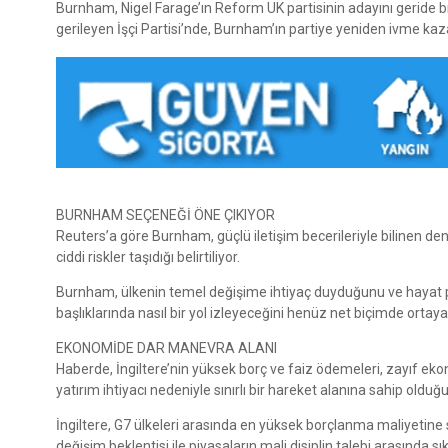
Burnham, Nigel Farage’ın Reform UK partisinin adayını geride
gerileyen İşçi Partisi’nde, Burnham’ın partiye yeniden ivme kaza
BURNHAM SEÇENEĞİ ÖNE ÇIKIYOR
Reuters’a göre Burnham, güçlü iletişim becerileriyle bilinen de
ciddi riskler taşıdığı belirtiliyor.
Burnham, ülkenin temel değişime ihtiyaç duyduğunu ve hayat pa
başlıklarında nasıl bir yol izleyeceğini henüz net biçimde ortay
EKONOMİDE DAR MANEVRA ALANI
Haberde, İngiltere’nin yüksek borç ve faiz ödemeleri, zayıf 
yatırım ihtiyacı nedeniyle sınırlı bir hareket alanına sahip olduğ
İngiltere, G7 ülkeleri arasında en yüksek borçlanma maliyetine 
değişim beklentisi ile piyasaların mali disiplin talebi arasında sı