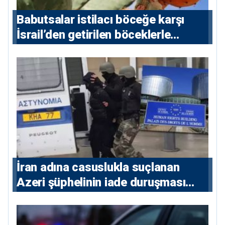
Babutsalar istilacı böceğe karşı
İsrail’den getirilen böceklerle
korunacak
İran adına casuslukla suçlanan
Azeri şüphelinin iade duruşması
ertelendi