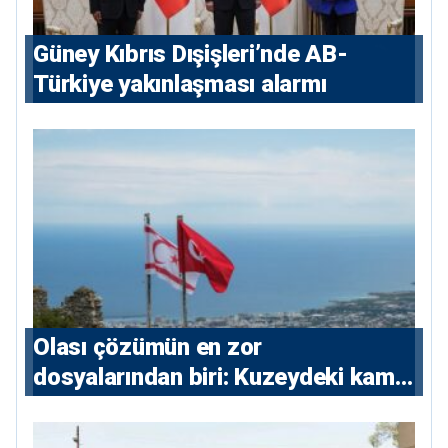
Güney Kıbrıs Dışişleri’nde AB-
Türkiye yakınlaşması alarmı
Olası çözümün en zor
dosyalarından biri: Kuzeydeki kamu
maliyesi