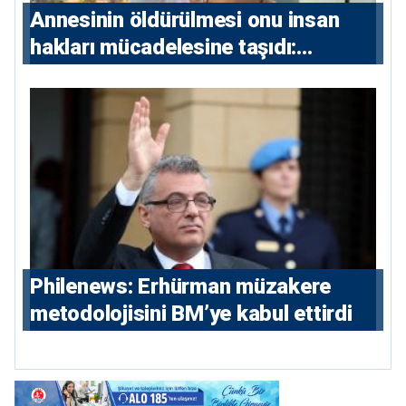
Annesinin öldürülmesi onu insan
hakları mücadelesine taşıdı:
Milletvekili Diana Konstantinidis’in
hikayesi
Philenews: Erhürman müzakere
metodolojisini BM’ye kabul ettirdi