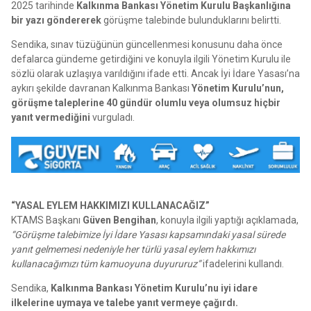
2025 tarihinde
Kalkınma Bankası Yönetim Kurulu Başkanlığına
bir yazı göndererek
görüşme talebinde bulunduklarını belirtti.
Sendika, sınav tüzüğünün güncellenmesi konusunu daha önce
defalarca gündeme getirdiğini ve konuyla ilgili Yönetim Kurulu ile
sözlü olarak uzlaşıya varıldığını ifade etti. Ancak İyi İdare Yasası’na
aykırı şekilde davranan Kalkınma Bankası
Yönetim Kurulu’nun,
görüşme taleplerine 40 gündür olumlu veya olumsuz hiçbir
yanıt vermediğini
vurguladı.
“YASAL EYLEM HAKKIMIZI KULLANACAĞIZ”
KTAMS Başkanı
Güven Bengihan
, konuyla ilgili yaptığı açıklamada,
“Görüşme talebimize İyi İdare Yasası kapsamındaki yasal sürede
yanıt gelmemesi nedeniyle her türlü yasal eylem hakkımızı
kullanacağımızı tüm kamuoyuna duyururuz”
ifadelerini kullandı.
Sendika,
Kalkınma Bankası Yönetim Kurulu’nu iyi idare
ilkelerine uymaya ve talebe yanıt vermeye çağırdı.