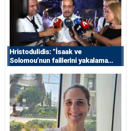
Hristodulidis: “İsaak ve
Solomou’nun faillerini yakalama
çabaları yoğunlaştırılacak; 13 ulusal
ve 5 uluslararası tutuklama emri
çıkarıldı”