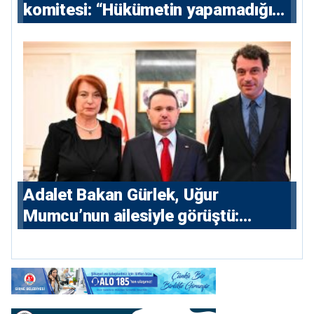
komitesi: “Hükümetin yapamadığını
yapacak”
Adalet Bakan Gürlek, Uğur
Mumcu’nun ailesiyle görüştü:
“Karanlıkta kalan bazı olaylar var,
devlet isterse her olayı ortaya
çıkarır”