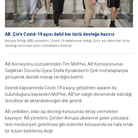
AB: Çin’e Covid-19 aşısı dahil her türlü desteğe hazırız
Avrupa Birliği (AB) yönetimi, Covid-19 vakalarının arttığı Çin'e aşı dahil her türlü
desteği vermeye hazır olduklarını bildirdi.
AB Komisyonu sözcülerinden Tim McPhie, AB Komisyonunun
Sağlıktan Sorumlu Üyesi Stella Kyriakides’in Çinli muhataplarıyla
görüşerek destek mesajı verdiğini belirtti.
Destek kapsamında Covid-19’a karşı geliştirilen aşıların da
bulunduğunu kaydeden McPhie, AB’nin salgın döneminde edindiği
tecrübeyi de aktarabileceğini dile getirdi.
AB yetkilileri, olası aşı desteği konusunda detay vermekten
kaçınıyor. AB yönetimi, Çin’den Avrupa ülkelerine gelen yolculara
test mecburiyeti getirilmesi gibi önlemler konusunda ise hala ortak
bir tutum belirlemiş değil.