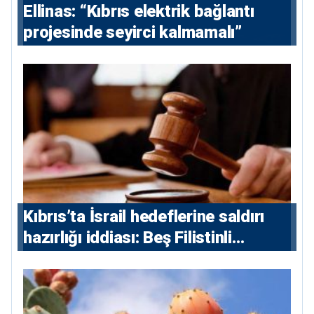
Ellinas: “Kıbrıs elektrik bağlantı
projesinde seyirci kalmamalı”
Kıbrıs’ta İsrail hedeflerine saldırı
hazırlığı iddiası: Beş Filistinli
yargılanacak