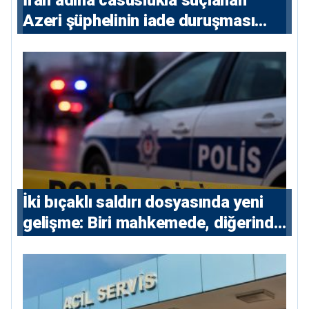
İran adına casuslukla suçlanan
Azeri şüphelinin iade duruşması
ertelendi
İki bıçaklı saldırı dosyasında yeni
gelişme: Biri mahkemede, diğerinde
7 tutuklu