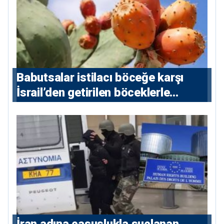
Babutsalar istilacı böceğe karşı
İsrail’den getirilen böceklerle
korunacak