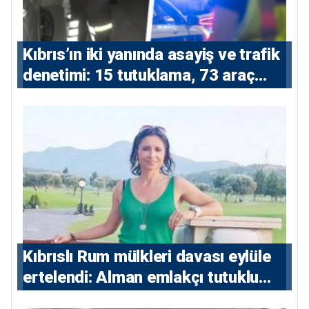
Kıbrıs’ın iki yanında asayiş ve trafik
denetimi: 15 tutuklama, 73 araç
trafikten men
Kıbrıslı Rum mülkleri davası eylüle
ertelendi: Alman emlakçı tutuklu
kalacak