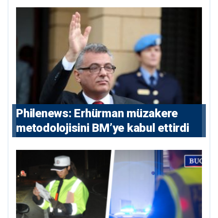
ve 5 uluslararası tutuklama emri
çıkarıldı”
Philenews: Erhürman müzakere
metodolojisini BM’ye kabul ettirdi