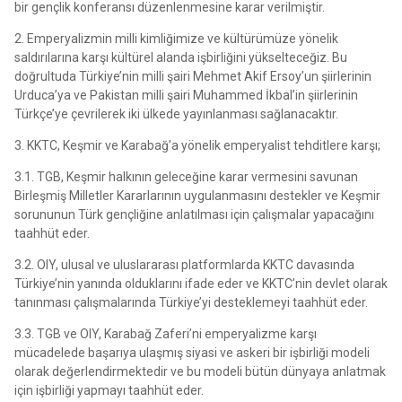
bir gençlik konferansı düzenlenmesine karar verilmiştir.
2. Emperyalizmin milli kimliğimize ve kültürümüze yönelik
saldırılarına karşı kültürel alanda işbirliğini yükselteceğiz. Bu
doğrultuda Türkiye’nin milli şairi Mehmet Akif Ersoy’un şiirlerinin
Urduca’ya ve Pakistan milli şairi Muhammed İkbal’in şiirlerinin
Türkçe’ye çevrilerek iki ülkede yayınlanması sağlanacaktır.
3. KKTC, Keşmir ve Karabağ’a yönelik emperyalist tehditlere karşı;
3.1. TGB, Keşmir halkının geleceğine karar vermesini savunan
Birleşmiş Milletler Kararlarının uygulanmasını destekler ve Keşmir
sorununun Türk gençliğine anlatılması için çalışmalar yapacağını
taahhüt eder.
3.2. OIY, ulusal ve uluslararası platformlarda KKTC davasında
Türkiye’nin yanında olduklarını ifade eder ve KKTC’nin devlet olarak
tanınması çalışmalarında Türkiye’yi desteklemeyi taahhüt eder.
3.3. TGB ve OIY, Karabağ Zaferi’ni emperyalizme karşı
mücadelede başarıya ulaşmış siyasi ve askeri bir işbirliği modeli
olarak değerlendirmektedir ve bu modeli bütün dünyaya anlatmak
için işbirliği yapmayı taahhüt eder.