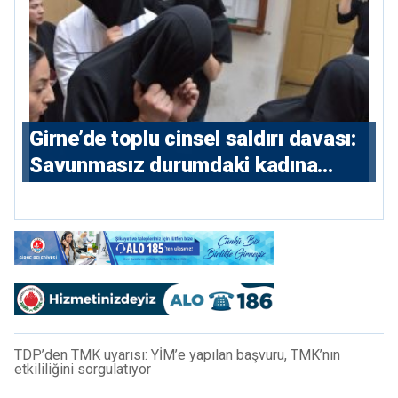
Girne’de toplu cinsel saldırı davası:
Savunmasız durumdaki kadına
saldıran beş erkeğe 55 yıl hapis
TDP’den TMK uyarısı: YİM’e yapılan başvuru, TMK’nın
etkililiğini sorgulatıyor