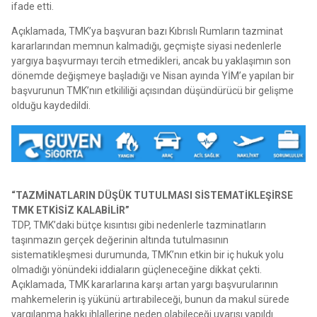
ifade etti.
Açıklamada, TMK’ya başvuran bazı Kıbrıslı Rumların tazminat
kararlarından memnun kalmadığı, geçmişte siyasi nedenlerle
yargıya başvurmayı tercih etmedikleri, ancak bu yaklaşımın son
dönemde değişmeye başladığı ve Nisan ayında YİM’e yapılan bir
başvurunun TMK’nın etkililiği açısından düşündürücü bir gelişme
olduğu kaydedildi.
“TAZMİNATLARIN DÜŞÜK TUTULMASI SİSTEMATİKLEŞİRSE
TMK ETKİSİZ KALABİLİR”
TDP, TMK’daki bütçe kısıntısı gibi nedenlerle tazminatların
taşınmazın gerçek değerinin altında tutulmasının
sistematikleşmesi durumunda, TMK’nın etkin bir iç hukuk yolu
olmadığı yönündeki iddiaların güçleneceğine dikkat çekti.
Açıklamada, TMK kararlarına karşı artan yargı başvurularının
mahkemelerin iş yükünü artırabileceği, bunun da makul sürede
yargılanma hakkı ihlallerine neden olabileceği uyarısı yapıldı.