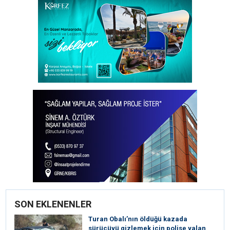
SON EKLENENLER
Turan Obalı’nın öldüğü kazada
sürücüyü gizlemek için polise yalan