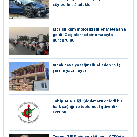
söylediler: 4 tutuklu
Kıbrıslı Rum motosikletliler Metehan’a
geldi: Geçişler tedbir amacıyla
durduruldu
Sıcak hava yasağını ihlal eden 19 iş
yerine yazılı uyarı
Tabipler Birliği: Şiddet artık ciddi bir
halk sağlığı ve toplumsal güvenlik
sorunu
Taçoy: “UBP’nin en kötü hali, CTP’nin