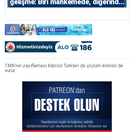
gelişme: Biri mahkemede, diğerinde
7 tutuklu
TMK’nın zayıflaması Kıbrıslı Türkleri de çözüm iklimini de
vurur