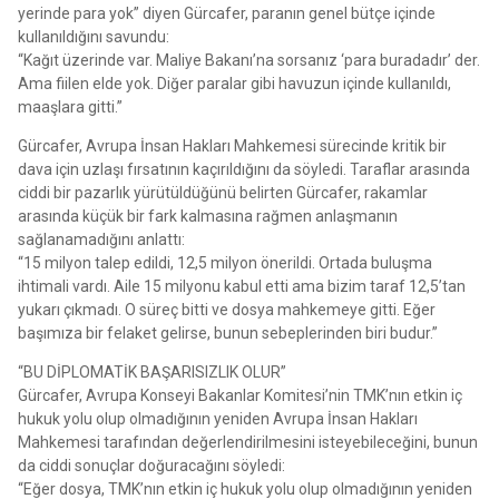
yerinde para yok” diyen Gürcafer, paranın genel bütçe içinde
kullanıldığını savundu:
“Kağıt üzerinde var. Maliye Bakanı’na sorsanız ‘para buradadır’ der.
Ama fiilen elde yok. Diğer paralar gibi havuzun içinde kullanıldı,
maaşlara gitti.”
Gürcafer, Avrupa İnsan Hakları Mahkemesi sürecinde kritik bir
dava için uzlaşı fırsatının kaçırıldığını da söyledi. Taraflar arasında
ciddi bir pazarlık yürütüldüğünü belirten Gürcafer, rakamlar
arasında küçük bir fark kalmasına rağmen anlaşmanın
sağlanamadığını anlattı:
“15 milyon talep edildi, 12,5 milyon önerildi. Ortada buluşma
ihtimali vardı. Aile 15 milyonu kabul etti ama bizim taraf 12,5’tan
yukarı çıkmadı. O süreç bitti ve dosya mahkemeye gitti. Eğer
başımıza bir felaket gelirse, bunun sebeplerinden biri budur.”
“BU DİPLOMATİK BAŞARISIZLIK OLUR”
Gürcafer, Avrupa Konseyi Bakanlar Komitesi’nin TMK’nın etkin iç
hukuk yolu olup olmadığının yeniden Avrupa İnsan Hakları
Mahkemesi tarafından değerlendirilmesini isteyebileceğini, bunun
da ciddi sonuçlar doğuracağını söyledi:
“Eğer dosya, TMK’nın etkin iç hukuk yolu olup olmadığının yeniden