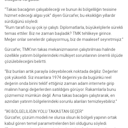
“Takas bacağının çalışabileceği ve bunun iki bölgeliliğin tesisine
hizmet edeceği algısı yok” diyen Gürcafer, bu eksikliğin yıllardır
sürdüğünü söyledi:
“Rum tarafı bu işi çok iyi çalıştı. Diplomatlarla, büyükelçilerle sürekli
temas ettiler. Biz ne zaman başladık? TMK tehlikeye girince.
Meğer onlar senelerdir çalışıyormuş, biz de maalesef seyretmişiz.”
Gürcafer, TMK’nın takas mekanizmasının çalıştırılması halinde
özellikle yatırım bölgelerindeki mülkiyet sorunlarının önemli ölçüde
çözülebileceğini belirtti.
“Biz bunları artık parayla ödeyebilecek noktada değiliz. Değerler
çok yükseldi. Siz insanlara 1974 değerini ya da bugünkü reel
değerin onda birini teklif ettiğiniz zaman adam internete girip
malının hangi değerlerden satıldığını görüyor. Rakamlarla bunu
çözmemiz mümkün değil. Ama takas bacağını çalıştırarak, en
azından yatırım bölgelerindeki sorunlu alanları temizleyebiliriz.”
“İKİ BÖLGELİLİĞİN YOLU TAKASTAN GEÇER”
Gürcafer, çözüm modeli ne olursa olsun iki bölgeli yapının ortak
kabul gören temel parametrelerden biri olduğunu söyledi.