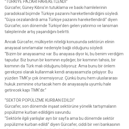
“TÜRKİYE PAZARI HAREKETLENDİ”
Gürcafer, Güney Kıbrıs’ın tutuklama ve baskı hamlelerinin
paradoksal biçimde Türkiye pazarını hareketlendirdiğini söyledi.
“Güya cezalandırdı ama Türkiye pazarını hareketlendirdi” diyen
Gürcafer, son dönemde Türkiye’den gelen yatırımcı ve lansman
taleplerinde artış yaşandığını belirtti.
Ancak Gürcafer, mülkiyetin niteliği konusunda sektörün elinin
anayasal sınırlamalar nedeniyle bağlı olduğunu söyledi:
“Bizim bir anayasamız var. Bu anayasa diyor ki, bu benim verdiğim
tapudur. Biz bunun bir kısmının eşdeğer, bir kısmının tahsis, bir
kısmının da Türk malı olduğunu biliyoruz. Ama bunu bir önlem
gerekçesi olarak kullanmak kendi anayasamızla çelişiyor. Bu
yüzden TMK’yı çok önemsiyoruz. Çünkü bunu hem uluslararası
hukuk zeminine oturtacak hem de anayasayla uyumlu hale
getirecek kapı TMK’dır.”
“SEKTÖR POPÜLİZME KURBAN EDİLDİ”
Gürcafer, son dönemde inşaat sektörüne yönelik tartışmaların
popülizme kurban edildiğini savundu.
“Sektörle ilgili yanlışlar ayrı bir sayfa ama bu dönemde sektör
popülizme kurban edildi” diyen Gürcafer, ciddi bir veri bankasının