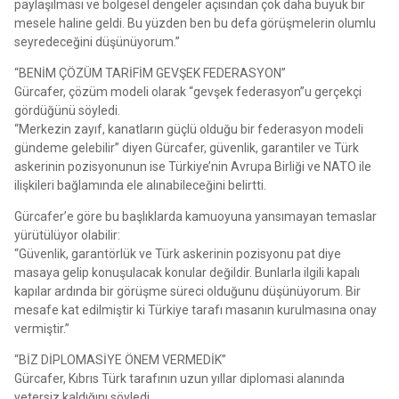
paylaşılması ve bölgesel dengeler açısından çok daha büyük bir
mesele haline geldi. Bu yüzden ben bu defa görüşmelerin olumlu
seyredeceğini düşünüyorum.”
“BENİM ÇÖZÜM TARİFİM GEVŞEK FEDERASYON”
Gürcafer, çözüm modeli olarak “gevşek federasyon”u gerçekçi
gördüğünü söyledi.
“Merkezin zayıf, kanatların güçlü olduğu bir federasyon modeli
gündeme gelebilir” diyen Gürcafer, güvenlik, garantiler ve Türk
askerinin pozisyonunun ise Türkiye’nin Avrupa Birliği ve NATO ile
ilişkileri bağlamında ele alınabileceğini belirtti.
Gürcafer’e göre bu başlıklarda kamuoyuna yansımayan temaslar
yürütülüyor olabilir:
“Güvenlik, garantörlük ve Türk askerinin pozisyonu pat diye
masaya gelip konuşulacak konular değildir. Bunlarla ilgili kapalı
kapılar ardında bir görüşme süreci olduğunu düşünüyorum. Bir
mesafe kat edilmiştir ki Türkiye tarafı masanın kurulmasına onay
vermiştir.”
“BİZ DİPLOMASİYE ÖNEM VERMEDİK”
Gürcafer, Kıbrıs Türk tarafının uzun yıllar diplomasi alanında
yetersiz kaldığını söyledi.