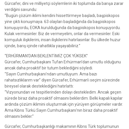
Gürcafer, dini ve milliyetçi söylemlerin iki toplumda da barışa zarar
verdiğini savundu:
“Bugün çözüm iklimi kendini hissettirmeye başladı, başpiskopos
yine çıktı konuşmaya. 63 olayları başladığında da başpiskopos
konuşuyordu, EOKA kurulduğunda da başpiskopos konuşuyordu.
Kulak vermesinler. Biz de vermeyelim, onlar da vermesinler. Eski
komşuluk ilişkilerini, insan ilişkilerini hatırlasınlar. Bu ülkede huzur
içinde, barış içinde rahatlıkla yaşayabiliriz.”
“ERHÜRMAN’DAN BEKLENTİMİZ ÇOK YÜKSEK”
Gürcafer, Cumhurbaşkanı Tufan Erhürman’dan umutlu olduğunu
ancak daha proaktif bir tutum beklediğini söyledi.
“Sayın Cumhurbaşkanı’ndan umutluyum. Ama bazı
rahatsızlıklarım var” diyen Gürcafer, Erhürman’ı seçim sürecinde
bireysel olarak desteklediğini hatırlattı:
“Vizyonundan ve tespitlerinden dolayı destekledim. Ancak geçen
sürede biraz daha proaktif olmasını beklerdim. Belki kapalı kapılar
ardında çözüm iklimini oluşturmak için yürüyen görüşmeler vardır.
Ama Kıbrıs Türkü Sayın Cumhurbaşkanı’nın biraz daha proaktif
olmasını bekler.”
Gürcafer, Cumhurbaşkanlığı makamının Kıbrıs Türk toplumunun