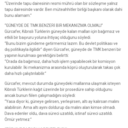
“Üzerinde tapu dairesinin resmi mührü olan bir sözleşme yalnız
tapu dairesinde vardır. Ben müteahhitler birliği başkanı olarak dahi
bunu alamam.”
“GÜNEYDE DE TMK BENZERİ BİR MEKANİZMA OLMALI”
Gürcafer, Kıbrıslı Türklerin güneyde kalan malları için bağımsız ve
etkili bir başvuru yoluna ihtiyaç olduğunu söyledi.
“Bunu bizim gündeme getirmemiz lazım. Bu devlet politikası ve
dış politikayla ilgilidir” diyen Gürcafer, güneyde de TMK benzeri bir
yapının kurulması gerektiğini belirtti:
“Orada da bağımsız, daha hızlı işlem yapabilecek bir komisyon
kurulabilir. İki mekanizma arasında köprü oluşturularak takas çok
daha hızlı çalıştırılabilir.”
Gürcafer, mevcut durumda güneydeki mallarına ulaşmak isteyen
Kıbrıslı Türklerin kağıt üzerinde bir prosedüre sahip olduğunu
ancak bunun fiilen çalışmadığını söyledi:
“Yasa diyor ki, güneye gelirsen, yerleşirsen, altı ay kalırsan malını
alabilirsin. Ama altı ayını doldurup da malını alan kimse olmadı.
Dava edenler oldu, dava süreci uzatıldı, istinaf süreci uzatıldı.
Ömür yetmez.”