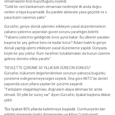
olmamasının krizi büyüttüğünü söyledi:
“Ciddi bir veri bankamızın olmaması nedeniyle ilk anda doğru
verileri ortaya koyamadık. Bu panikle alelacele yasa geçirildi ve o
yasa bizim canımızı yaktı.”
Gürcafer, geriye dönük işlemleri etkileyen yasal düzenlemelerin
yabancı yatırımcı açısından güven sorunu yarattığını belirtti:
“Yabancı yatırımcı geldiğinde önce şuna bakar: Bu ülkenin yasaları
başıma bir şey gelirse beni ne kadar korur? Adam baktı ki geriye
dönük yaptığı işlemi etkileyen yasal düzenleme yapıldı. Dünyada
böyle bir şey yoktur. Rum tarafının tutuklamaları da bunun üzerine
gelince domino etkisi yarattı.”
“DEVLETTE ÇÜRÜME 50 YILLIK BİR SÜRECİN SONUCU”
Gürcafer, hükümeti değerlendirirken sorunun yalnızca bugünkü
yönetime indirgenemeyeceğini söyledi. Ona göre KKTC’de devlet
yapısında uzun yıllara yayılan bir çürüme yaşandı.
“Yanlışların olağanlaşması, doğruların alaya alınması bir anda
olmadı. 50 yıllık bir süreç var” diyen Gürcafer, liyakat kaybına dikkat
çekti:
“Biz liyakati 80’li yıllarda katletmeye başladık. Cumhuriyetin ilan
edildiği dönemde İngiliz döneminden ve Kıbrıs Cumhuriyeti