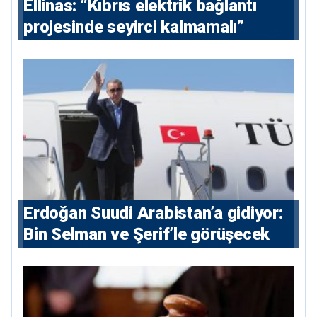
Ellinas: “Kıbrıs elektrik bağlantı
projesinde seyirci kalmamalı”
Erdoğan Suudi Arabistan’a gidiyor:
Bin Selman ve Şerif’le görüşecek