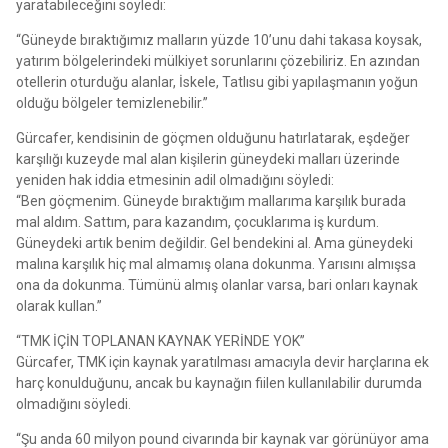
yaratabileceğini söyledi:
“Güneyde bıraktığımız malların yüzde 10’unu dahi takasa koysak,
yatırım bölgelerindeki mülkiyet sorunlarını çözebiliriz. En azından
otellerin oturduğu alanlar, İskele, Tatlısu gibi yapılaşmanın yoğun
olduğu bölgeler temizlenebilir.”
Gürcafer, kendisinin de göçmen olduğunu hatırlatarak, eşdeğer
karşılığı kuzeyde mal alan kişilerin güneydeki malları üzerinde
yeniden hak iddia etmesinin adil olmadığını söyledi:
“Ben göçmenim. Güneyde bıraktığım mallarıma karşılık burada
mal aldım. Sattım, para kazandım, çocuklarıma iş kurdum.
Güneydeki artık benim değildir. Gel bendekini al. Ama güneydeki
malına karşılık hiç mal almamış olana dokunma. Yarısını almışsa
ona da dokunma. Tümünü almış olanlar varsa, bari onları kaynak
olarak kullan.”
“TMK İÇİN TOPLANAN KAYNAK YERİNDE YOK”
Gürcafer, TMK için kaynak yaratılması amacıyla devir harçlarına ek
harç konulduğunu, ancak bu kaynağın fiilen kullanılabilir durumda
olmadığını söyledi.
“Şu anda 60 milyon pound civarında bir kaynak var görünüyor ama