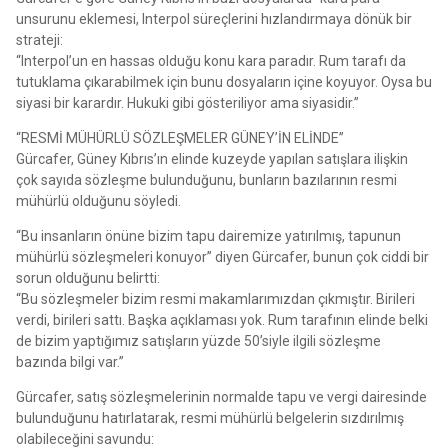
unsurunu eklemesi, Interpol süreçlerini hızlandırmaya dönük bir
strateji:
“Interpol’un en hassas olduğu konu kara paradır. Rum tarafı da
tutuklama çıkarabilmek için bunu dosyaların içine koyuyor. Oysa bu
siyasi bir karardır. Hukuki gibi gösteriliyor ama siyasidir.”
“RESMİ MÜHÜRLÜ SÖZLEŞMELER GÜNEY’İN ELİNDE”
Gürcafer, Güney Kıbrıs’ın elinde kuzeyde yapılan satışlara ilişkin
çok sayıda sözleşme bulunduğunu, bunların bazılarının resmi
mühürlü olduğunu söyledi.
“Bu insanların önüne bizim tapu dairemize yatırılmış, tapunun
mühürlü sözleşmeleri konuyor” diyen Gürcafer, bunun çok ciddi bir
sorun olduğunu belirtti:
“Bu sözleşmeler bizim resmi makamlarımızdan çıkmıştır. Birileri
verdi, birileri sattı. Başka açıklaması yok. Rum tarafının elinde belki
de bizim yaptığımız satışların yüzde 50’siyle ilgili sözleşme
bazında bilgi var.”
Gürcafer, satış sözleşmelerinin normalde tapu ve vergi dairesinde
bulunduğunu hatırlatarak, resmi mühürlü belgelerin sızdırılmış
olabileceğini savundu: