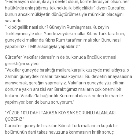
“Federasyon olsun, iki ayrı devlet olsun, konfederasyon olsun; her
halükârda anlaştığımız tek nokta iki bölgeliliktir” diyen Gürcafer,
bunun ancak mülkiyetin dönüştürülmesiyle mümkün olacağını
savundu:
“İki bölgelilik nasıl olur? Güney’in Rumlaşması, Kuzey’in
Türkleşmesiyle olur. Yani kuzeydeki mallar Kıbrıs Türk tarafının,
güneydeki mallar da Kıbrıs Rum tarafının malı olur. Bunu nasıl
yapabiliriz? TMK aracılığıyla yapabiliriz.”
Gürcafer, Vakıflar İdaresi’nin de bu konuda öncülük etmesi
gerektiğini söyledi:
“Vakıflar güneyde bıraktığı mallara karşılık kuzeyde mal aldıysa, o
zaman güneydeki malları takasa koymalı. Bu devletin anayasasına
inanıyorsak, gereğini yapmalıyız. Vakıfların güneyde yüz elli bin
dönüme yakın arazisi var. Bıraktığımız malların çok önemli bir
bölümü Vakıflar’la bağlantılı. Kurumsal olarak neden bu hamle
yapılmıyor, ben de bunu soruyorum.”
“YÜZDE 10’U DAHİ TAKASA KOYSAK SORUNLU ALANLARI
ÇÖZERİZ”
Gürcafer, güneyde bırakılan Kıbrıslı Türk mallarının küçük bir
bölümünün dahi takas havuzuna konmasının kritik sonuç