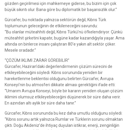
gözden geçirilmesi için mahkemeye giderse, bu bizim için çok
büyük sıkıntı olur. Bana göre bu diplomatik bir başarısızlık olur.”
Gürcafer, bu noktada yalnızca sektörün değil, Kıbrıs Türk
toplumunun geleceğinin de etkileneceğini savundu:
“Bu olanlar müteahhiti değil, Kıbrıs Türkü’nü öfkelendiriyor. Çünkü
müteahhit şirketini kapatır, bugüne kadar kazandığıyla yaşar. Ama
altında on binlerce insanı çalıştıran 80’e yakın alt sektör çöker.
Mesele oradadır.”
“ÇÖZÜM İKLİMİ ZARAR GÖREBİLİR”
Gürcafer, Haziran’daki değerlendirmenin çözüm sürecini de
etkileyebileceğini söyledi. Kıbrıs sorununda yeniden bir
hareketlenme beklentisi olduğunu belirten Gürcafer, Avrupa
Konseyi’nin bu atmosferi dikkate alması gerektiğini ifade etti:
“Umarım Avrupa Konseyi, böyle bir kararın yeniden oluşan çözüm
iklimini olumsuz etkileyebileceğini düşünerek bir süre daha verir.
En azından altı aylık bir süre daha tanır.”
Gürcafer, Kıbrıs sorununda bu kez daha umutlu olduğunu söyledi:
“Kıbrıs sorunu artık yalnızca Rumlar ve Türklerin sorunu olmaktan
çıktı. Doğu Akdeniz’de ihtiyaç duyulan istikrar, enerji, zenginliğin