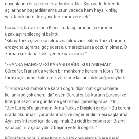
duygularına hitap edecek adımlar attılar. Kısa vadede kendi
açılarından başardılar ama uzun vadede hem hayal kırıklığı
yaratacak hem de siyaseten zarar verecek.”
Gürcafer, bu adımların Kıbrıs Türk toplumunu çözümden
uzaklaştırabileceğini belirtti:
“Kıbrıs Türkü çözümün olmazsa olmazıdır. Kıbrıs Türkü burada
erozyona uğrarsa, göç ederse, umarsızlaşırsa çözüm olmaz. O
zaman çok daha farklı yerlere savruluruz.”
“FRANSA MAHKEMESİ KARARI DOĞRU KULLANILMALI”
Gürcafer, Fransa’da verilen bir mahkeme kararının Kıbrıs Türk
tarafı açısından diplomatik zeminde kullanılabileceğini söyledi.
“Fransa’daki mahkeme kararı doğru diplomatik girişimlerle
kullanılırsa çok önemlidir” diyen Gürcafer, bu kararın Europol ve
Interpol nezdinde gündeme getirilmesi gerektiğini belirtti:
“Ben Europol’a giremem. Ama Türkiye Dışişleri girebilir. Bu kararın
orada okunması, yorumlanması ve değerlendirilmesi sağlanmalı.
Aynı şey Interpol için de yapılmalı. Bu ciddi bir çaba ister. Bizim
yapacağımız çaba yalnız başına yeterli değildir.”
Gürcafer’e göre Güney Kıbrıs’ın bazı dosyalarda “kara para”