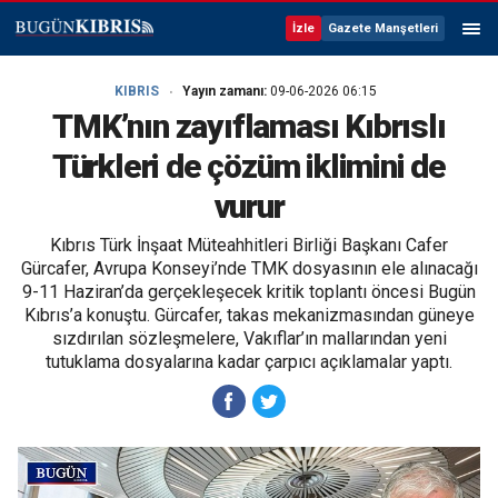
İzle
Gazete Manşetleri
KIBRIS
Yayın zamanı:
09-06-2026 06:15
TMK’nın zayıflaması Kıbrıslı
Türkleri de çözüm iklimini de
vurur
Kıbrıs Türk İnşaat Müteahhitleri Birliği Başkanı Cafer
Gürcafer, Avrupa Konseyi’nde TMK dosyasının ele alınacağı
9-11 Haziran’da gerçekleşecek kritik toplantı öncesi Bugün
Kıbrıs’a konuştu. Gürcafer, takas mekanizmasından güneye
sızdırılan sözleşmelere, Vakıflar’ın mallarından yeni
tutuklama dosyalarına kadar çarpıcı açıklamalar yaptı.