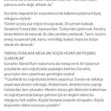
yalnızca üstte değil, alttadır da.”
Gürcafer, kapsamlı bir sosyoekonomik kalkınma planına ihtiyaç
olduğunu söyledi:
“Devlet üç beş yüz milyon lira ayıracak, 30 uzman bulacak.
Gerekirse Fransa’dan, İspanya’dan, Türkiye’den getirecek. Kendi iç
dinamiklerini de katacak. Bu ülke yeniden yazılacak. Tarım, turizm,
enerji, kooperatifçilik, kamu verimliliği, liyakat; hepsi bir bütün
olarak ele alınacak.”
“KIBRISLI RUMLARA MESAJIM: KÜÇÜK HESAPLAR PEŞİNDE
OLMAYALIM”
Gürcafer, Kıbrıslı Rum toplumuna da mesaj verdi. İki toplumun
yüzyıllardır aynı coğrafyada yaşadığını belirten Gürcafer,
geçmişten ders çıkarılması gerektiğini söyledi:
“Yüzyıllardır bu coğrafyada birlikte yaşıyoruz. Dünya var oldukça
yaşamaya devam edeceğiz. Atalarımızın, dedelerimizin yaptığı
hatalardan ders çıkaralım. Medeni dünya gibi ülkemizin kalkınması
ve coğrafyamızda barışın gelmesi için en değerli olanın bu
olduğunu fark edelim. Küçük hesaplar peşinde olmayalım. Büyük
düşünelim, Kıbrıs sorununu çözelim.”