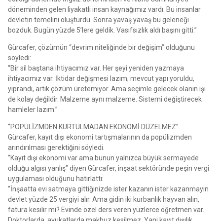
döneminden gelen liyakatli insan kaynağımız vardı. Bu insanlar
devletin temelini oluşturdu. Sonra yavaş yavaş bu geleneği
bozduk. Bugün yüzde 5’lere geldik. Vasıfsızlık aldı başını gitti.”
Gürcafer, çözümün “devrim niteliğinde bir değişim” olduğunu
söyledi:
“Bir sil baştana ihtiyacımız var. Her şeyi yeniden yazmaya
ihtiyacımız var. İktidar değişmesi lazım; mevcut yapı yoruldu,
yıprandı, artık çözüm üretemiyor. Ama seçimle gelecek olanın işi
de kolay değildir. Malzeme aynı malzeme. Sistemi değiştirecek
hamleler lazım.”
“POPÜLİZMDEN KURTULMADAN EKONOMİ DÜZELMEZ”
Gürcafer, kayıt dışı ekonomi tartışmalarının da popülizmden
arındırılması gerektiğini söyledi.
“Kayıt dışı ekonomi var ama bunun yalnızca büyük sermayede
olduğu algısı yanlış” diyen Gürcafer, inşaat sektöründe peşin vergi
uygulaması olduğunu hatırlattı:
“İnşaatta evi satmaya gittiğinizde ister kazanın ister kazanmayın
devlet yüzde 25 vergiyi alır. Ama gidin iki kurbanlık hayvan alın,
fatura kesilir mi? Evinde özel ders veren yüzlerce öğretmen var.
Doktorlarda, avukatlarda makbuz kesilmez. Yani kayıt dışılık