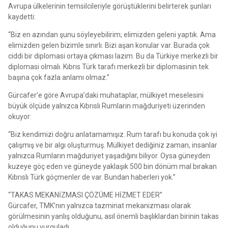
Avrupa ülkelerinin temsilcileriyle görüştüklerini belirterek şunları
kaydetti:
“Biz en azından şunu söyleyebilirim; elimizden geleni yaptık. Ama
elimizden gelen bizimle sınırlı. Bizi aşan konular var. Burada çok
ciddi bir diplomasi ortaya çıkması lazım. Bu da Türkiye merkezli bir
diplomasi olmalı. Kıbrıs Türk tarafı merkezli bir diplomasinin tek
başına çok fazla anlamı olmaz.”
Gürcafer’e göre Avrupa’daki muhataplar, mülkiyet meselesini
büyük ölçüde yalnızca Kıbrıslı Rumların mağduriyeti üzerinden
okuyor:
“Biz kendimizi doğru anlatamamışız. Rum tarafı bu konuda çok iyi
çalışmış ve bir algı oluşturmuş. Mülkiyet dediğiniz zaman, insanlar
yalnızca Rumların mağduriyet yaşadığını biliyor. Oysa güneyden
kuzeye göç eden ve güneyde yaklaşık 500 bin dönüm mal bırakan
Kıbrıslı Türk göçmenler de var. Bundan haberleri yok.”
“TAKAS MEKANİZMASI ÇÖZÜME HİZMET EDER”
Gürcafer, TMK’nın yalnızca tazminat mekanizması olarak
görülmesinin yanlış olduğunu, asıl önemli başlıklardan birinin takas
olduğunu vurguladı.