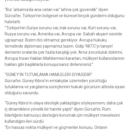
“Biz ‘arkamızda ana vatan var’ lafına çok güvendik” diyen
Gürcafer, Türkiye’nin bölgesel ve küresel birçok gündemi olduğunu
hatırlattı:
“Türkiye’nin Suriye sorunu var, Irak sorunu var, Kürt sorunu var,
Rusya sorunu var, Amerika var, Avrupa var. Sabah akşam seninle
uğraşmaz. Bizim itici olmamız gerekiyor. Avrupa hukuku
temelinde diplomasi yapmamız lazım. Gidip ‘KKTC’yi tanıyın’
demenin oralarda çok fazla karşılığı yok. Ama zorunluluk doktrini,
Avrupa İnsan Hakları Mahkemesi kararları, mülkiyet kullanıcılarının
hakları gibi başlıklarla konuşursanız dinlenirsiniz.”
“GÜNEY’İN TUTUKLAMA HAMLELERİ SİYASİDİR”
Gürcafer, Güney Kıbrıs’ın emlakçılar üzerinden yürüttüğü
tutuklama ve yargılama süreçlerinin hukuki görünüm altında siyasi
olduğunu savundu.
“Güney Kıbrıs’ın olaya ideolojik yaklaştığını söyleyemem; daha çok
iç dinamiklere yönelik bir hamle yaptı” diyen Gürcafer, Rum
liderliğinin kamuoyu desteğini korumak için mülkiyet meselesini
kullandığını ileri sürdü:
“En hassas nokta mülkiyet ve göçmenler konusu. Onların