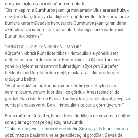
dünyaya açılan kapısı olduğunu vurguladı:
“Bizim kapımız Cumhurbaşkanlığı makamıdır. Uluslararası hukuk
nezdinde karşı karşıya kaldığımız mağduriyetler, tutuklamalar ve
bunlara karşı mücadele konusunda Cumhurbaşkanlığı’nın daha
aktif olmasını isterim. Çok daha aktif olacağını bize vadetmişti.
Bunun takipçisiyiz.”
“HRİSTODULİDİS’TEN BEKLENTİM YOK”
Gürcafer, Kıbrıslı Rum lider Nikos Hristodulidis’e yönelik sert
değerlendirmelerde bulundu. Hristodulidis’in Kıbrıslı Türklere
yönelik söylemlerini samimi bulmadığını söyleyen Gürcafer,
beklentisinin Rum liderden değil, uluslararası dinamiklerden
olduğunu belirtti:
“Hristodulidis’ten bu konuda bir beklentim yok. Söylemlerini
samimi bulmuyorum. Klerides’i de gördük, Anastasiadis’i de
gördük. Bazı liderlerde Kıbrıslı Türklere karşı mahcubiyet, sevgi ve
yurttaşlık bakışı vardı. Ben Hristodulidis’te bunu görmüyorum.”
Buna rağmen Gürcafer, Kıbrıs Rum liderliğinin de çözümsüzlüğün
sonuçlarını görmeye başladığını savundu:
“Onlar da köşeye sıkışmış durumdadır. Son üç yılda Kıbrıs sorunu
çözülmezse başlarına neler gelebileceğini gördüler. Sevse de