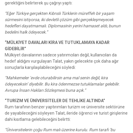
gerektiğini belirterek şu çağrıyı yaptı:
“Eğer Türkiye gerçekten Kıbrıslı Türklerin müreffeh bir yaşam
sürmesini istiyorsa, iki devletli çözüm gibi gerçekleşmeyecek
hedefleri dayatmamalı. Diplomasinin yerini hamaset aldı, bunun
bedelini halk ödeyecek.”
“MÜLKİYET DAVALARI KİRA VE TUTUKLAMAYA KADAR
GİDEBİLİR”
Mülkiyet davalarının sadece yatırımcıları değil, kullanıcıları da
hedef aldığını vurgulayan Talat, yakın gelecekte çok daha ağır
sonuçlarla karşılaşılabileceğini söyledi:
“Mahkemeler ‘evde oturabilirsin ama mal senin değil, kira
ödeyeceksin’ diyebilir. Bu kira ödenmezse tutuklamalar gelebilir.
Avrupa İnsan Hakları Sözleşmesi buna açık.”
“TURİZM VE ÜNİVERSİTELER DE TEHLİKE ALTINDA”
Rum tarafının benzer yaptırımları turizm ve üniversite sektörüne
de yayabileceğini söyleyen Talat, ileride öğrenci ve turist girişlerine
dahi kısıtlama gelebileceğini belirtti:
“Üniversitelerin çoğu Rum malı üzerine kurulu. Rum tarafı ‘bu