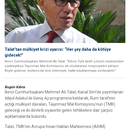
Talat’tan mülkiyet krizi uyarısı: “Her şey daha da kötüye
gidecek!”
İkinci Cumhurbaşkanı Mehmet Ali Talat: “Kıbrıs Türk tarafı çözüm iradesinden
uzaklaştıkça Taşınmaz Mal Komisyonu da uluslararası meşruiyetini yitiriyor.
Böyle giderse, kullanıcılar kira ödemeye, hatta tutuklanmaya zorlanabilir.”
Bugün Kıbrıs
İkinci Cumhurbaşkanı Mehmet Ali Talat, Kanal Sim’de yayımlanan
Meyil Adakul ile Geniş Açı
programına katılarak, Rum tarafının
açtığı mülkiyet davaları, Taşınmaz Mal Komisyonu’nun (TMK)
geleceği ve iki devletli siyasetle gelen tehlikelere dair çarpıcı
açıklamalarda bulundu.
Talat, TMK’nın Avrupa İnsan Hakları Mahkemesi (AİHM)