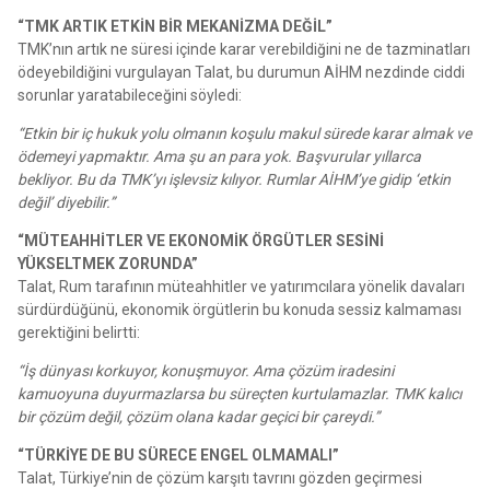
“TMK ARTIK ETKİN BİR MEKANİZMA DEĞİL”
TMK’nın artık ne süresi içinde karar verebildiğini ne de tazminatları
ödeyebildiğini vurgulayan Talat, bu durumun AİHM nezdinde ciddi
sorunlar yaratabileceğini söyledi:
“Etkin bir iç hukuk yolu olmanın koşulu makul sürede karar almak ve
ödemeyi yapmaktır. Ama şu an para yok. Başvurular yıllarca
bekliyor. Bu da TMK’yı işlevsiz kılıyor. Rumlar AİHM’ye gidip ‘etkin
değil’ diyebilir.”
“MÜTEAHHİTLER VE EKONOMİK ÖRGÜTLER SESİNİ
YÜKSELTMEK ZORUNDA”
Talat, Rum tarafının müteahhitler ve yatırımcılara yönelik davaları
sürdürdüğünü, ekonomik örgütlerin bu konuda sessiz kalmaması
gerektiğini belirtti:
“İş dünyası korkuyor, konuşmuyor. Ama çözüm iradesini
kamuoyuna duyurmazlarsa bu süreçten kurtulamazlar. TMK kalıcı
bir çözüm değil, çözüm olana kadar geçici bir çareydi.”
“TÜRKİYE DE BU SÜRECE ENGEL OLMAMALI”
Talat, Türkiye’nin de çözüm karşıtı tavrını gözden geçirmesi