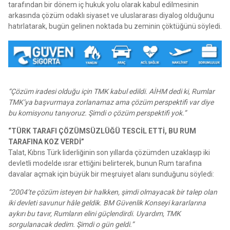
tarafından bir dönem iç hukuk yolu olarak kabul edilmesinin
arkasında çözüm odaklı siyaset ve uluslararası diyalog olduğunu
hatırlatarak, bugün gelinen noktada bu zeminin çöktüğünü söyledi.
“Çözüm iradesi olduğu için TMK kabul edildi. AİHM dedi ki, Rumlar
TMK’ya başvurmaya zorlanamaz ama çözüm perspektifi var diye
bu komisyonu tanıyoruz. Şimdi o çözüm perspektifi yok.”
“TÜRK TARAFI ÇÖZÜMSÜZLÜĞÜ TESCİL ETTİ, BU RUM
TARAFINA KOZ VERDİ”
Talat, Kıbrıs Türk liderliğinin son yıllarda çözümden uzaklaşıp iki
devletli modelde ısrar ettiğini belirterek, bunun Rum tarafına
davalar açmak için büyük bir meşruiyet alanı sunduğunu söyledi:
“2004’te çözüm isteyen bir halkken, şimdi olmayacak bir talep olan
iki devleti savunur hâle geldik. BM Güvenlik Konseyi kararlarına
aykırı bu tavır, Rumların elini güçlendirdi. Uyardım, TMK
sorgulanacak dedim. Şimdi o gün geldi.”