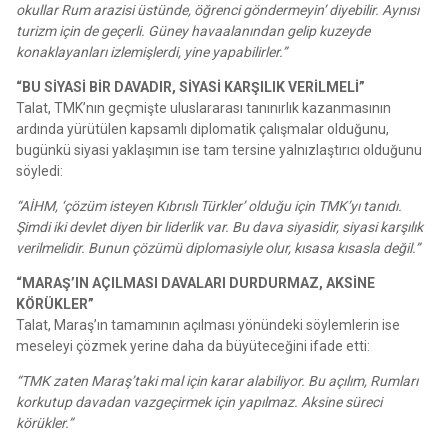
okullar Rum arazisi üstünde, öğrenci göndermeyin’ diyebilir. Aynısı
turizm için de geçerli. Güney havaalanından gelip kuzeyde
konaklayanları izlemişlerdi, yine yapabilirler.”
“BU SİYASİ BİR DAVADIR, SİYASİ KARŞILIK VERİLMELİ”
Talat, TMK’nın geçmişte uluslararası tanınırlık kazanmasının
ardında yürütülen kapsamlı diplomatik çalışmalar olduğunu,
bugünkü siyasi yaklaşımın ise tam tersine yalnızlaştırıcı olduğunu
söyledi:
“AİHM, ‘çözüm isteyen Kıbrıslı Türkler’ olduğu için TMK’yı tanıdı.
Şimdi iki devlet diyen bir liderlik var. Bu dava siyasidir, siyasi karşılık
verilmelidir. Bunun çözümü diplomasiyle olur, kısasa kısasla değil.”
“MARAŞ’IN AÇILMASI DAVALARI DURDURMAZ, AKSİNE
KÖRÜKLER”
Talat, Maraş’ın tamamının açılması yönündeki söylemlerin ise
meseleyi çözmek yerine daha da büyüteceğini ifade etti:
“TMK zaten Maraş’taki mal için karar alabiliyor. Bu açılım, Rumları
korkutup davadan vazgeçirmek için yapılmaz. Aksine süreci
körükler.”