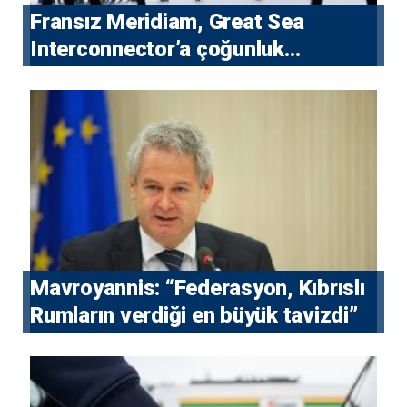
Fransız Meridiam, Great Sea
Interconnector’a çoğunluk
hissedarı olarak giriyor
Mavroyannis: “Federasyon, Kıbrıslı
Rumların verdiği en büyük tavizdi”