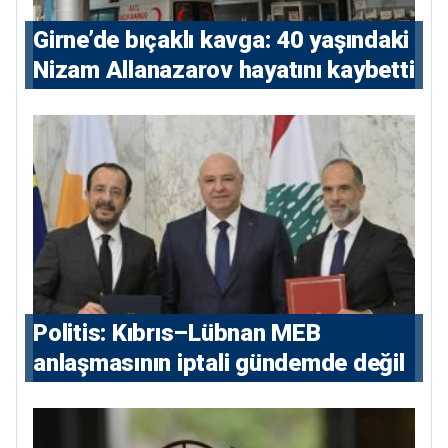
Girne’de bıçaklı kavga: 40 yaşındaki
Nizam Allanazarov hayatını kaybetti
Politis: Kıbrıs–Lübnan MEB
anlaşmasının iptali gündemde değil