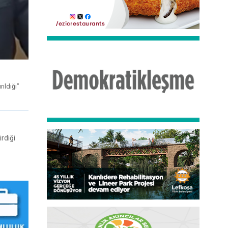
ıldığı”
rdiği