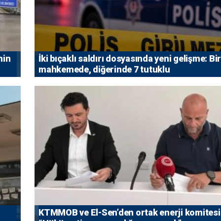
nin
İki bıçaklı saldırı dosyasında yeni gelişme: Bir
mahkemede, diğerinde 7 tutuklu
KTMMOB ve El-Sen’den ortak enerji komitesi