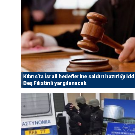
Kıbrıs’ta İsrail hedeflerine saldırı hazırlığı idd
Beş Filistinli yargılanacak