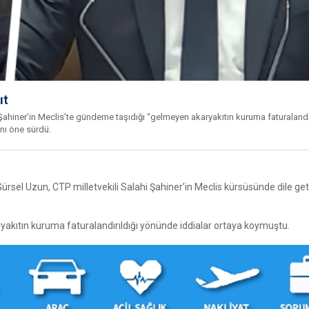
ıt
Şahiner’in Meclis’te gündeme taşıdığı “gelmeyen akaryakıtın kuruma faturalandır
ını öne sürdü.
rsel Uzun, CTP milletvekili Salahi Şahiner’in Meclis kürsüsünde dile geti
akıtın kuruma faturalandırıldığı yönünde iddialar ortaya koymuştu.