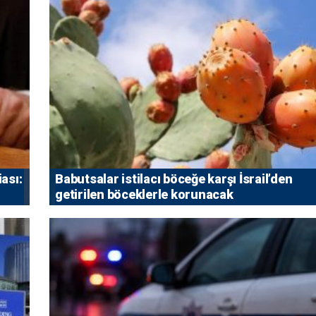
iası:
Babutsalar istilacı böceğe karşı İsrail’den
getirilen böceklerle korunacak