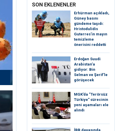
SON EKLENENLER
Erhürman açıkladı,
Güney basını
gündeme taşıdı:
Hristodulidis
Guterres’in mayın
temizleme
önerisini reddetti
Erdoğan Suudi
Arabistan’a
gidiyor: Bin
Selman ve Şerif’le
görüşecek
MGK’da “Terörsüz
Türkiye” sürecinin
yeni aşamaları ele
alındı
İBB davasında