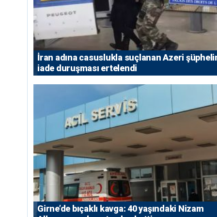
İran adına casuslukla suçlanan Azeri şüpheli
iade duruşması ertelendi
Girne’de bıçaklı kavga: 40 yaşındaki Nizam