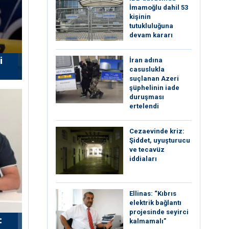
İmamoğlu dahil 53
kişinin
tutukluluğuna
devam kararı
i
İran adına
casuslukla
suçlanan Azeri
şüphelinin iade
duruşması
ertelendi
Cezaevinde kriz:
Şiddet, uyuşturucu
ve tecavüz
iddiaları
Ellinas: “Kıbrıs
elektrik bağlantı
projesinde seyirci
:
kalmamalı”