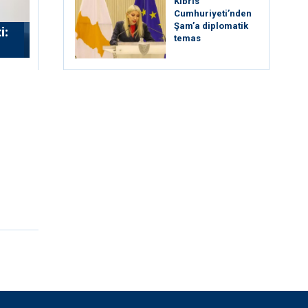
Kıbrıs
Cumhuriyeti’nden
Şam’a diplomatik
i:
temas