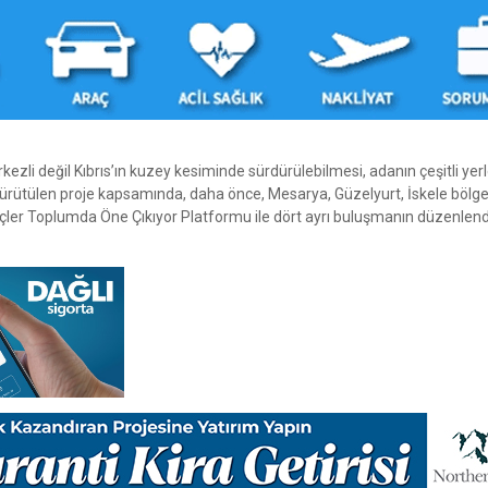
li değil Kıbrıs’ın kuzey kesiminde sürdürülebilmesi, adanın çeşitli yer
yürütülen proje kapsamında, daha önce, Mesarya, Güzelyurt, İskele bölge
ençler Toplumda Öne Çıkıyor Platformu ile dört ayrı buluşmanın düzenlend