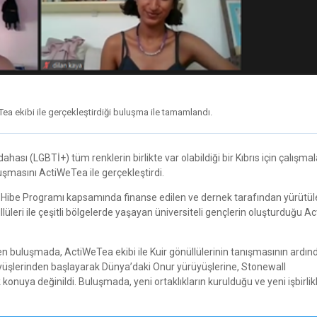
eTea ekibi ile gerçekleştirdiği buluşma ile tamamlandı.
dahası (LGBTİ+) tüm renklerin birlikte var olabildiği bir Kıbrıs için çalışmal
uşmasını ActiWeTea ile gerçekleştirdi.
a VI Hibe Programı kapsamında finanse edilen ve dernek tarafından yürütü
lüleri ile çeşitli bölgelerde yaşayan üniversiteli gençlerin oluşturduğu 
n buluşmada, ActiWeTea ekibi ile Kuir gönüllülerinin tanışmasının ardın
rüyüşlerinden başlayarak Dünya’daki Onur yürüyüşlerine, Stonewall
a değinildi. Buluşmada, yeni ortaklıkların kurulduğu ve yeni işbirlikle