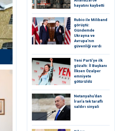
Allanazarov
hayatını kaybetti
Rubio ile Miliband
görüştü:
Gündemde
Ukrayna ve
Avrupa’nın
güvenliği vardı
Yeni Parti’ye ilk
gözaltı: İl Başkanı
İlksen Özalper
emniyete
götürüldü
Netanyahu’dan
İran’a tek taraflı
saldırı sinyali