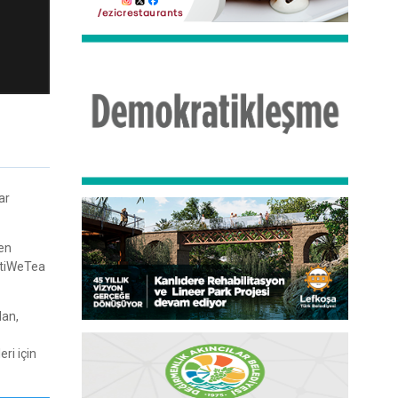
ar
len
ActiWeTea
dan,
ri için