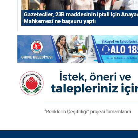
Gazeteciler, 23B maddesinin iptali için Anaya
Mahkemesi’ne başvuru yaptı
“Renklerin Çeşitliliği” projesi tamamlandı