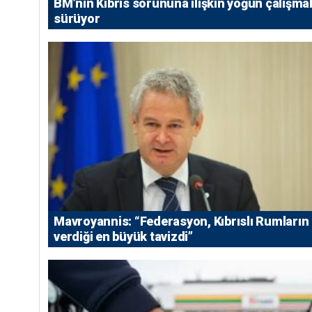
BM’nin Kıbrıs sorununa ilişkin yoğun çalışmal
sürüyor
Mavroyannis: “Federasyon, Kıbrıslı Rumların
verdiği en büyük tavizdi”