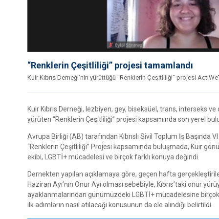
“Renklerin Çeşitliliği” projesi tamamlandı
Kuir Kıbrıs Derneği'nin yürüttüğü "Renklerin Çeşitliliği" projesi ActiW
Kuir Kıbrıs Derneği, lezbiyen, gey, biseksüel, trans, interseks ve 
yürüten “Renklerin Çeşitliliği” projesi kapsamında son yerel bul
Avrupa Birliği (AB) tarafından Kıbrıslı Sivil Toplum İş Başınd
“Renklerin Çeşitliliği” Projesi kapsamında buluşmada, Kuir gönül
ekibi, LGBTİ+ mücadelesi ve birçok farklı konuya değindi.
Dernekten yapılan açıklamaya göre, geçen hafta gerçekleştirile
Haziran Ayı’nın Onur Ayı olması sebebiyle, Kıbrıs’taki onur yü
ayaklanmalarından günümüzdeki LGBTİ+ mücadelesine birçok konuy
ilk adımların nasıl atılacağı konusunun da ele alındığı belirtildi.