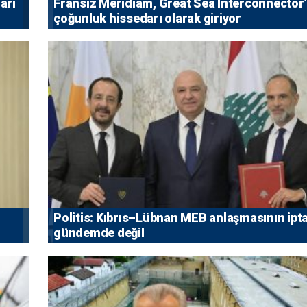
arı
Fransız Meridiam, Great Sea Interconnector
çoğunluk hissedarı olarak giriyor
Politis: Kıbrıs–Lübnan MEB anlaşmasının ipta
gündemde değil