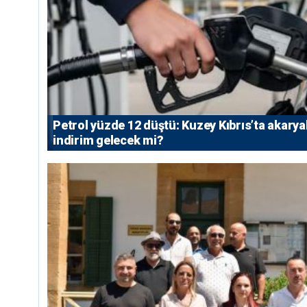
Petrol yüzde 12 düştü: Kuzey Kıbrıs’ta akarya
indirim gelecek mi?