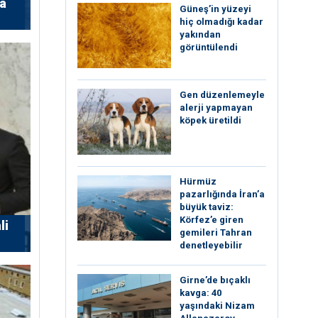
’a
Güneş’in yüzeyi
hiç olmadığı kadar
yakından
görüntülendi
Gen düzenlemeyle
alerji yapmayan
köpek üretildi
Hürmüz
pazarlığında İran’a
büyük taviz:
Körfez’e giren
li
gemileri Tahran
denetleyebilir
Girne’de bıçaklı
kavga: 40
yaşındaki Nizam