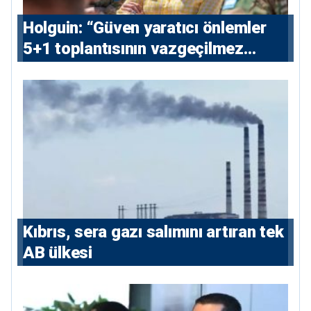
⁠Holguin: “Güven yaratıcı önlemler
5+1 toplantısının vazgeçilmez
koşulu”
Kıbrıs, sera gazı salımını artıran tek
AB ülkesi