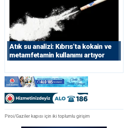
Atık su analizi: Kıbrıs’ta kokain ve
metamfetamin kullanımı artıyor
Piroi/Gaziler kapısı için iki toplumlu girişim