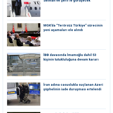
Selman ve Şerif’le görüşecek
MGK’da “Terörsüz Türkiye” sürecinin
yeni aşamaları ele alındı
İBB davasında İmamoğlu dahil 53
kişinin tutukluluğuna devam kararı
İran adına casuslukla suçlanan Azeri
şüphelinin iade duruşması ertelendi