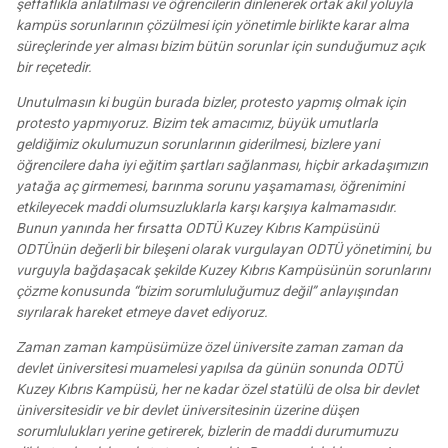
şeffaflıkla anlatılması ve öğrencilerin dinlenerek ortak akıl yoluyla
kampüs sorunlarının çözülmesi için yönetimle birlikte karar alma
süreçlerinde yer alması bizim bütün sorunlar için sunduğumuz açık
bir reçetedir.
Unutulmasın ki bugün burada bizler, protesto yapmış olmak için
protesto yapmıyoruz. Bizim tek amacımız, büyük umutlarla
geldiğimiz okulumuzun sorunlarının giderilmesi, bizlere yani
öğrencilere daha iyi eğitim şartları sağlanması, hiçbir arkadaşımızın
yatağa aç girmemesi, barınma sorunu yaşamaması, öğrenimini
etkileyecek maddi olumsuzluklarla karşı karşıya kalmamasıdır.
Bunun yanında her fırsatta ODTÜ Kuzey Kıbrıs Kampüsünü
ODTÜnün değerli bir bileşeni olarak vurgulayan ODTÜ yönetimini, bu
vurguyla bağdaşacak şekilde Kuzey Kıbrıs Kampüsünün sorunlarını
çözme konusunda “bizim sorumluluğumuz değil” anlayışından
sıyrılarak hareket etmeye davet ediyoruz.
Zaman zaman kampüsümüze özel üniversite zaman zaman da
devlet üniversitesi muamelesi yapılsa da günün sonunda ODTÜ
Kuzey Kıbrıs Kampüsü, her ne kadar özel statülü de olsa bir devlet
üniversitesidir ve bir devlet üniversitesinin üzerine düşen
sorumlulukları yerine getirerek, bizlerin de maddi durumumuzu