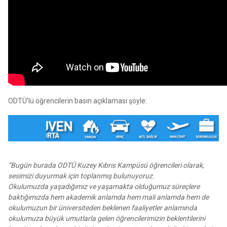
ODTÜ’lü öğrencilerin basın açıklaması şöyle:
“Bugün burada ODTÜ Kuzey Kıbrıs Kampüsü öğrencileri olarak,
sesimizi duyurmak için toplanmış bulunuyoruz.
Okulumuzda yaşadığımız ve yaşamakta olduğumuz süreçlere
baktığımızda hem akademik anlamda hem mali anlamda hem de
okulumuzun bir üniversiteden beklenen faaliyetler anlamında
okulumuza büyük umutlarla gelen öğrencilerimizin beklentilerini