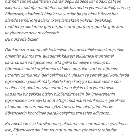
hizmeti sunan işletmeleri olarak değil, sadece kar odaklı çalışan
işletmeler olduğu müddetçe, sağlık hizmetleri yetersiz kaldığı sürece,
öğrenciler; akademik binalar ve yurtlar başta olmak üzere her
alanda temel ihtiyaçlarını karşılamaktan yoksun bırakıldığı
müddetçe okulumuz gün be gün zarar görmeye, gün be gün kan
kaybetmeye devam edecektir.
Bu noktada bizler;
Okulumuzun akademik kalitesinin düşmesi tehlikesine karşı etkin
önlemler alınmasını, akademik kaliteyi etkilemesi muhtemel
kararlardan vazgeçilmesi, orta gelirli bir aileye mensup bir
öğrencinin dahi karşılaması oldukça güç olan yurt ve öğrenim
ücretleri zamlarının geri çekilmesini, ulaşım ve yemek gibi konularda
öğrencilerin yüksek maliyetlerle karşı karşıya bırakılmasına son
verilmesini, okulumuzun sorunlarına ilişkin okul yönetiminin
kapsamlı bir şekilde bizleri bilgilendirmesini, bir üniversitenin
öğrencisine vermeyi taahüt ettiği imkanların verilmesini, gerekirse
okulumuzun sorunlarının çözülmesi adına okul yönetimi ile
öğrencilerin koordineli olarak çalışılmasını talep ediyoruz.
Bu taleplerimizin karşılanması, okulumuzun sorunlarının çözülmesi
için, öğrencilere okulumuzun durumunun yönetim tarafından