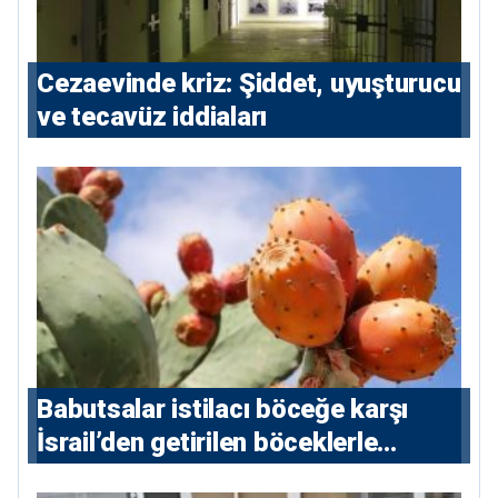
Cezaevinde kriz: Şiddet, uyuşturucu
ve tecavüz iddiaları
Babutsalar istilacı böceğe karşı
İsrail’den getirilen böceklerle
korunacak