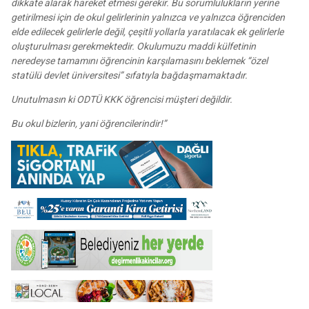
dikkate alarak hareket etmesi gerekir. Bu sorumlulukların yerine
getirilmesi için de okul gelirlerinin yalnızca ve yalnızca öğrenciden
elde edilecek gelirlerle değil, çeşitli yollarla yaratılacak ek gelirlerle
oluşturulması gerekmektedir. Okulumuzu maddi külfetinin
neredeyse tamamını öğrencinin karşılamasını beklemek “özel
statülü devlet üniversitesi” sıfatıyla bağdaşmamaktadır.
Unutulmasın ki ODTÜ KKK öğrencisi müşteri değildir.
Bu okul bizlerin, yani öğrencilerindir!”