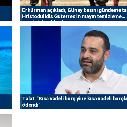
Erhürman açıkladı, Güney basını gündeme taş
Hristodulidis Guterres’in mayın temizleme
önerisini reddetti
Talat: “Kısa vadeli borç yine kısa vadeli borçl
ödendi”