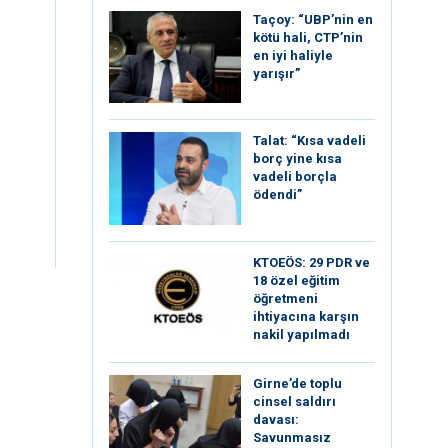
Taçoy: “UBP’nin en
kötü hali, CTP’nin
en iyi haliyle
yarışır”
Talat: “Kısa vadeli
borç yine kısa
vadeli borçla
ödendi”
KTOEÖS: 29 PDR ve
18 özel eğitim
öğretmeni
ihtiyacına karşın
nakil yapılmadı
Girne’de toplu
cinsel saldırı
davası:
Savunmasız