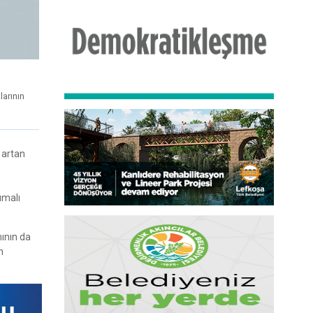
larının
 artan
umalı
ının da
n