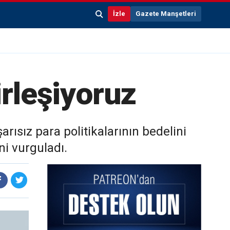
İzle
Gazete Manşetleri
irleşiyoruz
ısız para politikalarının bedelini
ni vurguladı.