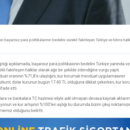
başarısız para politikalarının bedelini sürekli fakirleşen Türkiye ve Kıbrıs halk
ğı açıklamada, başarısız para politikasının bedelini Türkiye yanında ve
ekli fakirleşen halklar olarak ağır bir şekilde ödendiğine vurgu yaptı.
duat oranının %71,8’e ulaştığını, kur korumalı mevduat uygulamasının
Özkunt; dolar kurunun bugün 17.40 TL olduğuna dikkat çekerken, kur kor
fade etti.
ara ve bankalara TC hazinesi eliyle adil olmayan devasa kaynak aktarım
yonun ve kur artışının %100’leri aştığı bu durumda bizim çıkış noktamızı
çmemiz olduğunu belirtti.