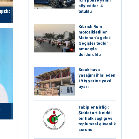
için polise yalan
söylediler: 4
ıdı:
tutuklu
Kıbrıslı Rum
motosikletliler
Metehan’a geldi:
Geçişler tedbir
amacıyla
durduruldu
Sıcak hava
yasağını ihlal eden
19 iş yerine yazılı
uyarı
a
Tabipler Birliği:
Şiddet artık ciddi
bir halk sağlığı ve
toplumsal güvenlik
sorunu