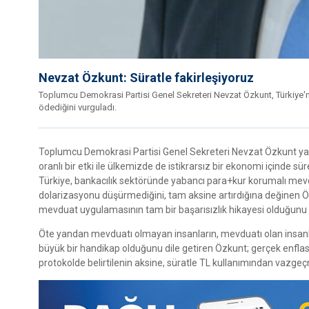
Nevzat Özkunt: Süratle fakirleşiyoruz
Toplumcu Demokrasi Partisi Genel Sekreteri Nevzat Özkunt, Türkiye'nin 
ödediğini vurguladı.
Toplumcu Demokrasi Partisi Genel Sekreteri Nevzat Özkunt yaptı
oranlı bir etki ile ülkemizde de istikrarsız bir ekonomi içinde sür
Türkiye, bankacılık sektöründe yabancı para+kur korumalı mev
dolarizasyonu düşürmediğini, tam aksine artırdığına değinen 
mevduat uygulamasının tam bir başarısızlık hikayesi olduğunu i
Öte yandan mevduatı olmayan insanların, mevduatı olan insanl
büyük bir handikap olduğunu dile getiren Özkunt; gerçek enflas
protokolde belirtilenin aksine, süratle TL kullanımından vazge