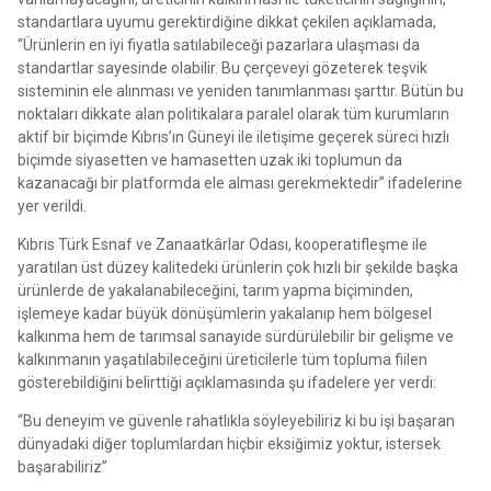
standartlara uyumu gerektirdiğine dikkat çekilen açıklamada,
“Ürünlerin en iyi fiyatla satılabileceği pazarlara ulaşması da
standartlar sayesinde olabilir. Bu çerçeveyi gözeterek teşvik
sisteminin ele alınması ve yeniden tanımlanması şarttır. Bütün bu
noktaları dikkate alan politikalara paralel olarak tüm kurumların
aktif bir biçimde Kıbrıs’ın Güneyi ile iletişime geçerek süreci hızlı
biçimde siyasetten ve hamasetten uzak iki toplumun da
kazanacağı bir platformda ele alması gerekmektedir” ifadelerine
yer verildi.
Kıbrıs Türk Esnaf ve Zanaatkârlar Odası, kooperatifleşme ile
yaratılan üst düzey kalitedeki ürünlerin çok hızlı bir şekilde başka
ürünlerde de yakalanabileceğini, tarım yapma biçiminden,
işlemeye kadar büyük dönüşümlerin yakalanıp hem bölgesel
kalkınma hem de tarımsal sanayide sürdürülebilir bir gelişme ve
kalkınmanın yaşatılabileceğini üreticilerle tüm topluma fiilen
gösterebildiğini belirttiği açıklamasında şu ifadelere yer verdi:
“Bu deneyim ve güvenle rahatlıkla söyleyebiliriz ki bu işi başaran
dünyadaki diğer toplumlardan hiçbir eksiğimiz yoktur, istersek
başarabiliriz”