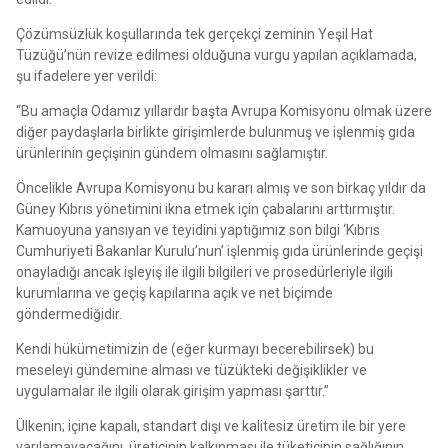
Çözümsüzlük koşullarında tek gerçekçi zeminin Yeşil Hat
Tüzüğü’nün revize edilmesi olduğuna vurgu yapılan açıklamada,
şu ifadelere yer verildi:
“Bu amaçla Odamız yıllardır başta Avrupa Komisyonu olmak üzere
diğer paydaşlarla birlikte girişimlerde bulunmuş ve işlenmiş gıda
ürünlerinin geçişinin gündem olmasını sağlamıştır.
Öncelikle Avrupa Komisyonu bu kararı almış ve son birkaç yıldır da
Güney Kıbrıs yönetimini ikna etmek için çabalarını arttırmıştır.
Kamuoyuna yansıyan ve teyidini yaptığımız son bilgi ‘Kıbrıs
Cumhuriyeti Bakanlar Kurulu’nun’ işlenmiş gıda ürünlerinde geçişi
onayladığı ancak işleyiş ile ilgili bilgileri ve prosedürleriyle ilgili
kurumlarına ve geçiş kapılarına açık ve net biçimde
göndermediğidir.
Kendi hükümetimizin de (eğer kurmayı becerebilirsek) bu
meseleyi gündemine alması ve tüzükteki değişiklikler ve
uygulamalar ile ilgili olarak girişim yapması şarttır.”
Ülkenin; içine kapalı, standart dışı ve kalitesiz üretim ile bir yere
varılamayacağını, üreticinin kalkınması ile tüketicinin sağlığının,