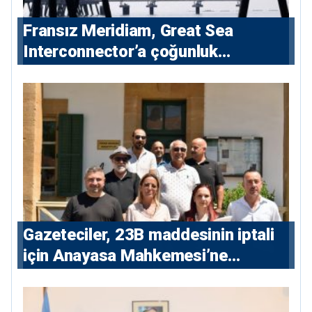
Fransız Meridiam, Great Sea
Interconnector’a çoğunluk
hissedarı olarak giriyor
Gazeteciler, 23B maddesinin iptali
için Anayasa Mahkemesi’ne
başvuru yaptı