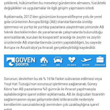
çekilerek, hükümetten bu meseleyi gündemine almasını, tüzükteki
değişiklikler ve uygulamalar ile ilgili girişim yapmasını istedi.
Açıklamada, 2012’den günümüze kooperatifleşme yolu ile yerel
gıda ürünlerinin Avrupa Birliği (AB) standartlarında üretilip
işlenmesi ve yurtiçi ile yurtdışı pazarlara ulaştırılması yönünde AB
teknik desteklerinden de yararlanarak çalışmalarda bulunulduğu
anımsatılarak, kurulan iki kooperatif aracılığı ile zeytin ve zeytin
ürünlerinde AB standartlarında üretim yapılabildiğini, bu sayede
Avrupa ve Avustralya’ya ihracat gerçekleştirildiği kaydedildi.
Sorunun, devletten bu ek % 16’lık farkın sübvanse edilmesi veya
Yeşil Hat Tüzüğü’nün sorunsuz işletilmesi sağlanarak; Güney
Kıbrıs’tan AB pazarlarına %0 gümrük ile ihracat yapılmasıyla
aşılabileceğine işaret edilen açıklamada, AB ile doğrudan ticaretin
sağlanmasının siyasi gelişmelerdeki istikrarsızlık nedeniyle
kendilerinin savunabileceği zeminden çok uzaklaştığına işaret
edildi.