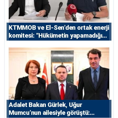
KTMMOB ve El-Sen’den ortak enerji
komitesi: “Hükümetin yapamadığını
yapacak”
Adalet Bakan Gürlek, Uğur
Mumcu’nun ailesiyle görüştü: