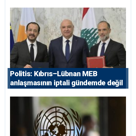
“Karanlıkta kalan bazı olaylar var,
devlet isterse her olayı ortaya
çıkarır”
Politis: Kıbrıs–Lübnan MEB
anlaşmasının iptali gündemde değil