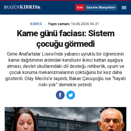
İzle
Gazete Manşetleri
KIBRIS
Yayın zamanı:
16-06-2026 06:21
Karne günü faciası: Sistem
çocuğu görmedi
Girne Anafartalar Lisesi’nde yabancı uyruklu bir öğrencinin
karne dağıtımının ardından kendisini ikinci kattan aşağıya
atması, devlet okullarındaki dil desteği, rehberlik, uyum ve
çocuk koruma mekanizmalarının çöktüğünü bir kez daha
gösterdi. Olay Meclis’e taşındı; Bakan Çavuşoğlu ise “hayati
riski yok” demekle yetindi.