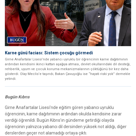
Karne günü faciası: Sistem çocuğu görmedi
Girne Anafartalar Lisesi’nde yabancı uyruklu bir öğrencinin karne dağıtımının
ardından kendisini ikinci kattan aşağıya atması, devlet okullarındaki dil desteği,
rehberlik, uyum ve çocuk koruma mekanizmalarının çöktüğünü bir kez daha
gösterdi. Olay Meclis’e taşındı; Bakan Çavuşoğlu ise “hayati riski yok” demekle
yetindi.
Bugün Kıbrıs
Girne Anafartalar Lisesi’nde eğitim gören yabancı uyruklu
öğrencinin, karne dağıtımının ardından okulda kendisine zarar
verdiği öğrenildi. Bugün Kıbrıs’ın gündeme getirdiği olayda
öğrencinin yalnızca yabancı dil dersinden yüksek not aldığı, diğer
derslerden geçer not alamadığı ortaya çıktı.