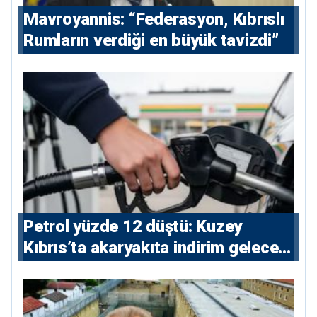
Mavroyannis: “Federasyon, Kıbrıslı
Rumların verdiği en büyük tavizdi”
Petrol yüzde 12 düştü: Kuzey
Kıbrıs’ta akaryakıta indirim gelecek
mi?