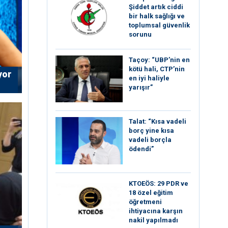
Şiddet artık ciddi
bir halk sağlığı ve
toplumsal güvenlik
sorunu
Taçoy: “UBP’nin en
kötü hali, CTP’nin
yor
en iyi haliyle
yarışır”
Talat: “Kısa vadeli
borç yine kısa
vadeli borçla
ödendi”
KTOEÖS: 29 PDR ve
18 özel eğitim
öğretmeni
ihtiyacına karşın
nakil yapılmadı