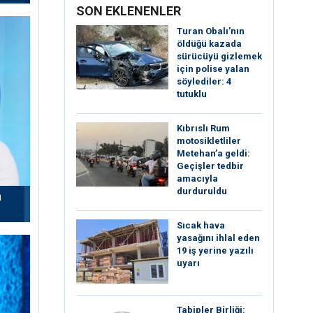
SON EKLENENLER
Turan Obalı’nın
öldüğü kazada
sürücüyü gizlemek
için polise yalan
söylediler: 4
tutuklu
Kıbrıslı Rum
motosikletliler
Metehan’a geldi:
Geçişler tedbir
amacıyla
durduruldu
a
Sıcak hava
yasağını ihlal eden
19 iş yerine yazılı
uyarı
Tabipler Birliği: