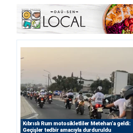
Kıbrıslı Rum motosikletliler Metehan’a geldi:
Geçişler tedbir amacıyla durduruldu