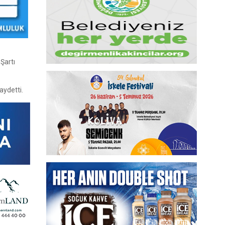
Şartı
aydetti.