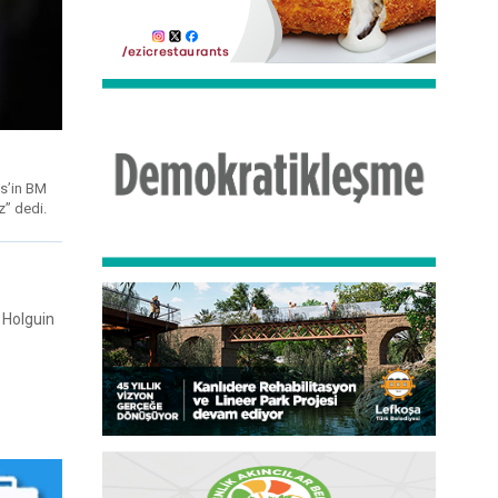
es’in BM
z” dedi.
a Holguin