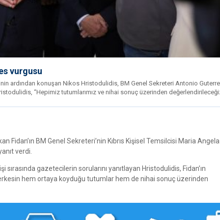
res vurgusu
nin ardından konuşan Nikos Hristodulidis, BM Genel Sekreteri Antonio Guterr
ristodulidis, “Hepimiz tutumlarımız ve nihai sonuç üzerinden değerlendirileceği
Hakan Fidan’ın BM Genel Sekreteri’nin Kıbrıs Kişisel Temsilcisi Maria Angel
anıt verdi.
sırasında gazetecilerin sorularını yanıtlayan Hristodulidis, Fidan’ın
herkesin hem ortaya koyduğu tutumlar hem de nihai sonuç üzerinden