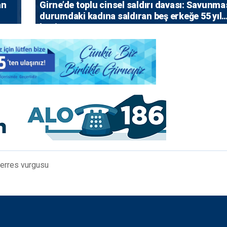
an
Girne’de toplu cinsel saldırı davası: Savunma
durumdaki kadına saldıran beş erkeğe 55 yıl
hapis
terres vurgusu