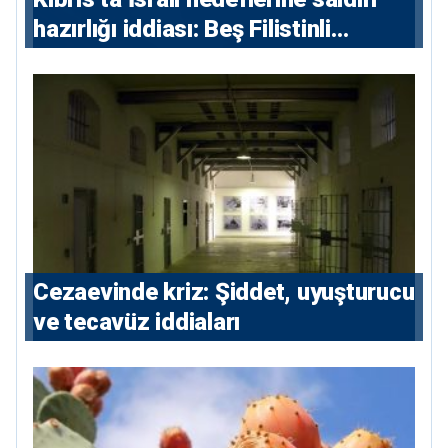
hazırlığı iddiası: Beş Filistinli
yargılanacak
Cezaevinde kriz: Şiddet, uyuşturucu
ve tecavüz iddiaları