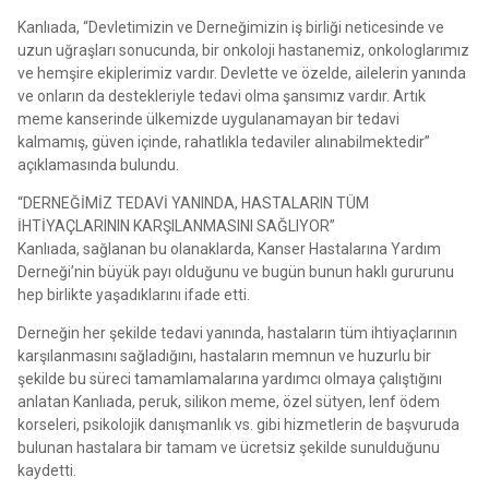
Kanlıada, “Devletimizin ve Derneğimizin iş birliği neticesinde ve
uzun uğraşları sonucunda, bir onkoloji hastanemiz, onkologlarımız
ve hemşire ekiplerimiz vardır. Devlette ve özelde, ailelerin yanında
ve onların da destekleriyle tedavi olma şansımız vardır. Artık
meme kanserinde ülkemizde uygulanamayan bir tedavi
kalmamış, güven içinde, rahatlıkla tedaviler alınabilmektedir”
açıklamasında bulundu.
“DERNEĞİMİZ TEDAVİ YANINDA, HASTALARIN TÜM
İHTİYAÇLARININ KARŞILANMASINI SAĞLIYOR”
Kanlıada, sağlanan bu olanaklarda, Kanser Hastalarına Yardım
Derneği’nin büyük payı olduğunu ve bugün bunun haklı gururunu
hep birlikte yaşadıklarını ifade etti.
Derneğin her şekilde tedavi yanında, hastaların tüm ihtiyaçlarının
karşılanmasını sağladığını, hastaların memnun ve huzurlu bir
şekilde bu süreci tamamlamalarına yardımcı olmaya çalıştığını
anlatan Kanlıada, peruk, silikon meme, özel sütyen, lenf ödem
korseleri, psikolojik danışmanlık vs. gibi hizmetlerin de başvuruda
bulunan hastalara bir tamam ve ücretsiz şekilde sunulduğunu
kaydetti.