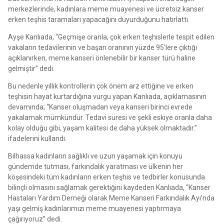
merkezlerinde, kadınlara meme muayenesi ve ücretsiz kanser
erken teşhis taramaları yapacağını duyurduğunu hatırlattı.
Ayşe Kanlıada, “Geçmişe oranla, çok erken teşhislerle tespit edilen
vakaların tedavilerinin ve başarı oranının yüzde 95’lere çıktığı
açıklanırken, meme kanseri önlenebilir bir kanser türü haline
gelmiştir” dedi.
Bu nedenle yıllık kontrollerin çok önem arz ettiğine ve erken
teşhisin hayat kurtardığına vurgu yapan Kanlıada, açıklamasının
devamında; “Kanser oluşmadan veya kanseri birinci evrede
yakalamak mümkündür. Tedavi süresi ve şekli eskiye oranla daha
kolay olduğu gibi, yaşam kalitesi de daha yüksek olmaktadır.”
ifadelerini kullandı.
Bilhassa kadınların sağlıklı ve uzun yaşamak için konuyu
gündemde tutması, farkındalık yaratması ve ülkenin her
köşesindeki tüm kadınların erken teşhis ve tedbirler konusunda
bilinçli olmasını sağlamak gerektiğini kaydeden Kanlıada, “Kanser
Hastaları Yardım Derneği olarak Meme Kanseri Farkındalık Ayı’nda
yaşı gelmiş kadınlarımızı meme muayenesi yaptırmaya
çağırıyoruz” dedi.