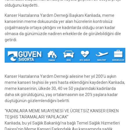
olduğunu kaydetti..
Kanser Hastalarına Yardım Derneği Başkanı Kanlıada, meme
kanserinin meme dokusunda yer alan hücrelerin kontrolsüz
çoğalmasıyla ortaya çıktığını ve kadınlarda olduğu oran kadar
olmasa da günümüzde nadiren erkeklerde de görülebildiğini dile
getirdi.
Kanser Hastalarına Yardım Derneği ailesine her yıl 200’ü aşkın
meme kanseri teşhisi ile yeni hasta eklendiğini kaydeden Kanlıada,
meme kanserinin, ülkede 30, 40 ve 50 yaşlarındaki kadınlarda
daha sık görüldüğünü, yaş ortalamasının ise 20’li yaşlara kadar
düştüğünün gözlemlendiğini belirtti.
“KADINLARA MEME MUAYENESİ VE ÜCRETSİZ KANSER ERKEN
TEŞHİS TARAMALARI YAPILACAK”
Kanlıada, bu yıl Sağlık Bakanlığı’na bağlı Temel Sağlık Hizmetleri
Dairesi’nin Meme Kanseri Farkındalık Ayı kapsamında sağlık