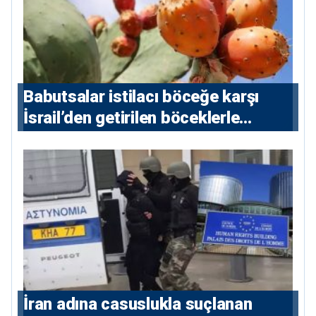
Babutsalar istilacı böceğe karşı
İsrail’den getirilen böceklerle
korunacak
İran adına casuslukla suçlanan