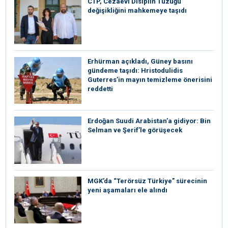
CTP, Cezaevi Disiplin Tüzüğü
değişikliğini mahkemeye taşıdı
Erhürman açıkladı, Güney basını
gündeme taşıdı: Hristodulidis
Guterres’in mayın temizleme önerisini
reddetti
Erdoğan Suudi Arabistan’a gidiyor: Bin
Selman ve Şerif’le görüşecek
MGK’da “Terörsüz Türkiye” sürecinin
yeni aşamaları ele alındı