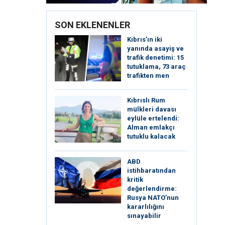
SON EKLENENLER
Kıbrıs’ın iki
yanında asayiş ve
trafik denetimi: 15
tutuklama, 73 araç
trafikten men
Kıbrıslı Rum
mülkleri davası
eylüle ertelendi:
Alman emlakçı
tutuklu kalacak
ABD
istihbaratından
kritik
değerlendirme:
Rusya NATO’nun
kararlılığını
sınayabilir