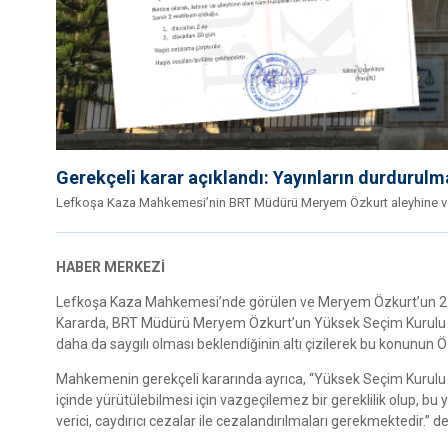
Gerekçeli karar açıklandı: Yayınların durdurulma
Lefkoşa Kaza Mahkemesi’nin BRT Müdürü Meryem Özkurt aleyhine verdi
HABER MERKEZİ
Lefkoşa Kaza Mahkemesi’nde görülen ve Meryem Özkurt’un 2 ay 2
Kararda, BRT Müdürü Meryem Özkurt’un Yüksek Seçim Kurulu Kar
daha da saygılı olması beklendiğinin altı çizilerek bu konunun Özk
Mahkemenin gerekçeli kararında ayrıca, “Yüksek Seçim Kurulu 
içinde yürütülebilmesi için vazgeçilemez bir gereklilik olup, bu 
verici, caydırıcı cezalar ile cezalandırılmaları gerekmektedir.” de