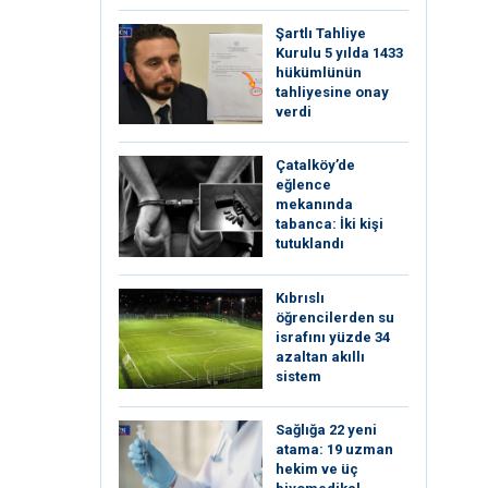
Şartlı Tahliye
Kurulu 5 yılda 1433
hükümlünün
tahliyesine onay
verdi
Çatalköy’de
eğlence
mekanında
tabanca: İki kişi
tutuklandı
Kıbrıslı
öğrencilerden su
israfını yüzde 34
azaltan akıllı
sistem
Sağlığa 22 yeni
atama: 19 uzman
hekim ve üç