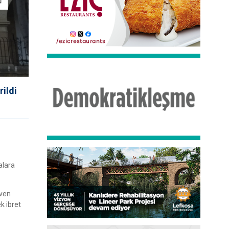
rildi
alara
üven
k ibret