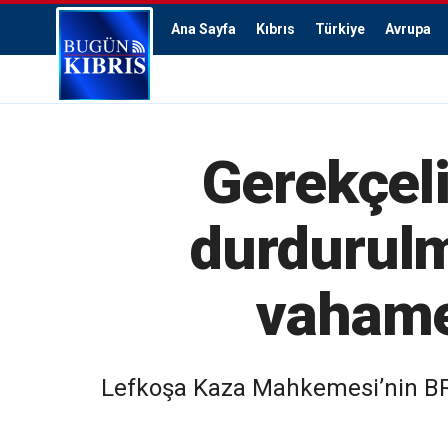
Ana Sayfa
Kıbrıs
Türkiye
Avrupa
Gerekçeli
durdurulm
vahamet
Lefkoşa Kaza Mahkemesi’nin BRT