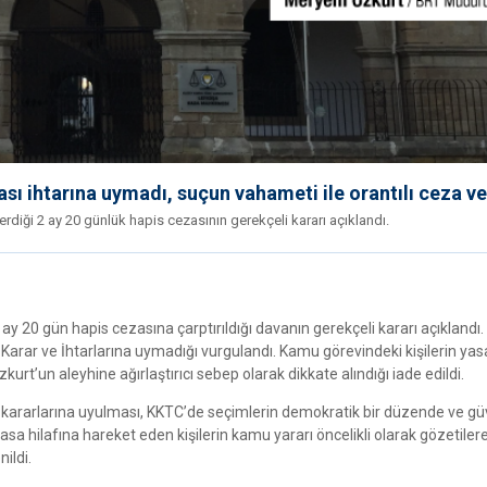
sı ihtarına uymadı, suçun vahameti ile orantılı ceza ve
ği 2 ay 20 günlük hapis cezasının gerekçeli kararı açıklandı.
0 gün hapis cezasına çarptırıldığı davanın gerekçeli kararı açıklandı.
ar ve İhtarlarına uymadığı vurgulandı. Kamu görevindeki kişilerin yas
urt’un aleyhine ağırlaştırıcı sebep olarak dikkate alındığı iade edildi.
kararlarına uyulması, KKTC’de seçimlerin demokratik bir düzende ve g
yasa hilafına hareket eden kişilerin kamu yararı öncelikli olarak gözetilere
nildi.