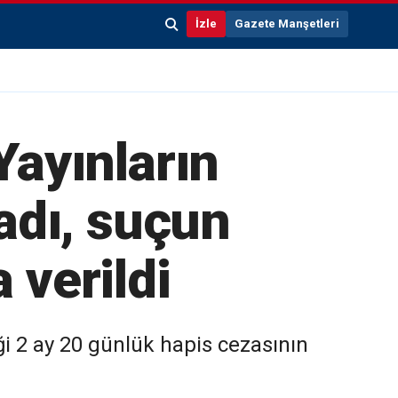
İzle
Gazete Manşetleri
Yayınların
adı, suçun
 verildi
 2 ay 20 günlük hapis cezasının