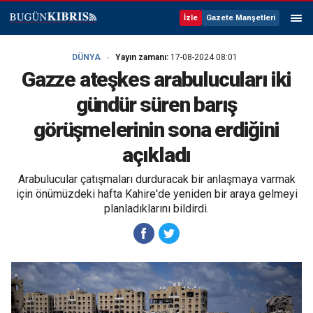
İzle
Gazete Manşetleri
DÜNYA
Yayın zamanı:
17-08-2024 08:01
Gazze ateşkes arabulucuları iki
gündür süren barış
görüşmelerinin sona erdiğini
açıkladı
Arabulucular çatışmaları durduracak bir anlaşmaya varmak
için önümüzdeki hafta Kahire'de yeniden bir araya gelmeyi
planladıklarını bildirdi.