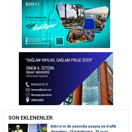
SON EKLENENLER
Kıbrıs’ın iki yanında asayiş ve trafik
denetimi: 15 tutuklama, 73 araç