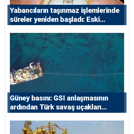
Yabancıların taşınmaz işlemlerinde
süreler yeniden başladı: Eski
sözleşmelere 6, teslim edilen
konutlara 36 ay
Güney basını: ⁠GSI anlaşmasının
ardından Türk savaş uçakları
yeniden Ege’de