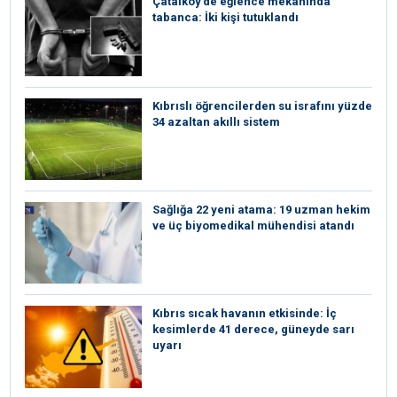
Çatalköy’de eğlence mekanında
tabanca: İki kişi tutuklandı
Kıbrıslı öğrencilerden su israfını yüzde
34 azaltan akıllı sistem
Sağlığa 22 yeni atama: 19 uzman hekim
ve üç biyomedikal mühendisi atandı
Kıbrıs sıcak havanın etkisinde: İç
kesimlerde 41 derece, güneyde sarı
uyarı