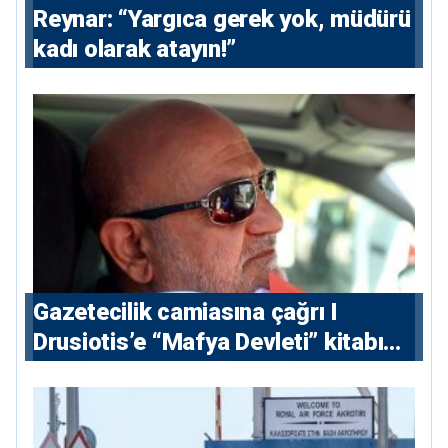
Reynar: “Yargıca gerek yok, müdürü
kadı olarak atayın!”
Gazetecilik camiasına çağrı I
⁠Drusiotis’e “Mafya Devleti” kitabı
nedeniyle ikinci ceza soruşturması