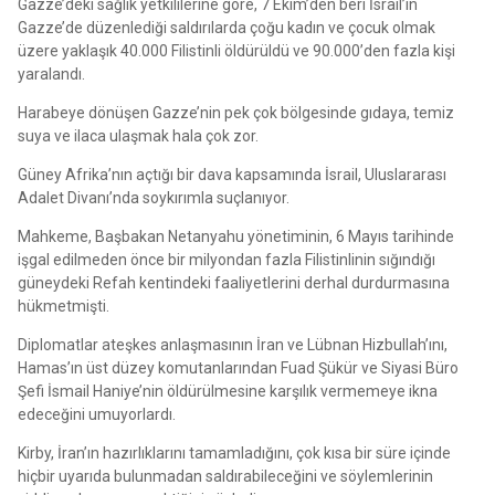
Gazze’deki sağlık yetkililerine göre, 7 Ekim’den beri İsrail’in
Gazze’de düzenlediği saldırılarda çoğu kadın ve çocuk olmak
üzere yaklaşık 40.000 Filistinli öldürüldü ve 90.000’den fazla kişi
yaralandı.
Harabeye dönüşen Gazze’nin pek çok bölgesinde gıdaya, temiz
suya ve ilaca ulaşmak hala çok zor.
Güney Afrika’nın açtığı bir dava kapsamında İsrail, Uluslararası
Adalet Divanı’nda soykırımla suçlanıyor.
Mahkeme, Başbakan Netanyahu yönetiminin, 6 Mayıs tarihinde
işgal edilmeden önce bir milyondan fazla Filistinlinin sığındığı
güneydeki Refah kentindeki faaliyetlerini derhal durdurmasına
hükmetmişti.
Diplomatlar ateşkes anlaşmasının İran ve Lübnan Hizbullah’ını,
Hamas’ın üst düzey komutanlarından Fuad Şükür ve Siyasi Büro
Şefi İsmail Haniye’nin öldürülmesine karşılık vermemeye ikna
edeceğini umuyorlardı.
Kirby, İran’ın hazırlıklarını tamamladığını, çok kısa bir süre içinde
hiçbir uyarıda bulunmadan saldırabileceğini ve söylemlerinin