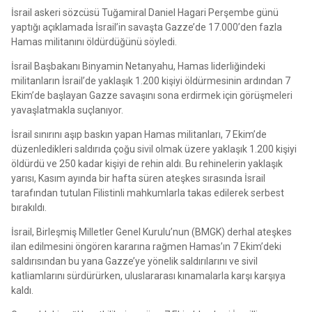
İsrail askeri sözcüsü Tuğamiral Daniel Hagari Perşembe günü
yaptığı açıklamada İsrail’in savaşta Gazze’de 17.000’den fazla
Hamas militanını öldürdüğünü söyledi.
İsrail Başbakanı Binyamin Netanyahu, Hamas liderliğindeki
militanların İsrail’de yaklaşık 1.200 kişiyi öldürmesinin ardından 7
Ekim’de başlayan Gazze savaşını sona erdirmek için görüşmeleri
yavaşlatmakla suçlanıyor.
İsrail sınırını aşıp baskın yapan Hamas militanları, 7 Ekim’de
düzenledikleri saldırıda çoğu sivil olmak üzere yaklaşık 1.200 kişiyi
öldürdü ve 250 kadar kişiyi de rehin aldı. Bu rehinelerin yaklaşık
yarısı, Kasım ayında bir hafta süren ateşkes sırasında İsrail
tarafından tutulan Filistinli mahkumlarla takas edilerek serbest
bırakıldı.
İsrail, Birleşmiş Milletler Genel Kurulu’nun (BMGK) derhal ateşkes
ilan edilmesini öngören kararına rağmen Hamas’ın 7 Ekim’deki
saldırısından bu yana Gazze’ye yönelik saldırılarını ve sivil
katliamlarını sürdürürken, uluslararası kınamalarla karşı karşıya
kaldı.