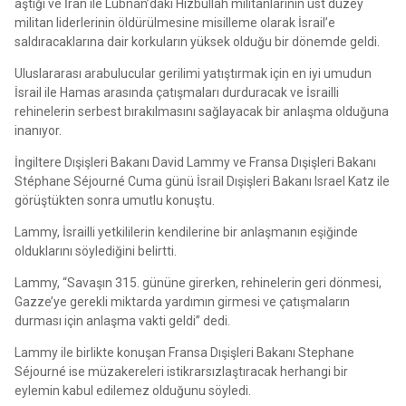
aştığı ve İran ile Lübnan’daki Hizbullah militanlarının üst düzey
militan liderlerinin öldürülmesine misilleme olarak İsrail’e
saldıracaklarına dair korkuların yüksek olduğu bir dönemde geldi.
Uluslararası arabulucular gerilimi yatıştırmak için en iyi umudun
İsrail ile Hamas arasında çatışmaları durduracak ve İsrailli
rehinelerin serbest bırakılmasını sağlayacak bir anlaşma olduğuna
inanıyor.
İngiltere Dışişleri Bakanı David Lammy ve Fransa Dışişleri Bakanı
Stéphane Séjourné Cuma günü İsrail Dışişleri Bakanı Israel Katz ile
görüştükten sonra umutlu konuştu.
Lammy, İsrailli yetkililerin kendilerine bir anlaşmanın eşiğinde
olduklarını söylediğini belirtti.
Lammy, “Savaşın 315. gününe girerken, rehinelerin geri dönmesi,
Gazze’ye gerekli miktarda yardımın girmesi ve çatışmaların
durması için anlaşma vakti geldi” dedi.
Lammy ile birlikte konuşan Fransa Dışişleri Bakanı Stephane
Séjourné ise müzakereleri istikrarsızlaştıracak herhangi bir
eylemin kabul edilemez olduğunu söyledi.