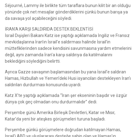
Séjourné, Lammy ile birlikte tüm taraflara bunun kilit bir an olduğu
yönünde çok net mesajlar gönderdiklerini çünkü bunun barışa ya
da savaşa yol açabileceğini söyledi.
İRAN’A KARŞI SALDIRIDA DESTEK BEKLENTİSİ
İsrail Dışişleri Bakanı Katz ise yaptığı açıklamada İngiliz ve Fransız
mevkidaşlarına İran’ın İsrail’e saldırması halinde İsrail’in
müttefiklerinden sadece kendisini savunmasına yardım etmelerini
değil, aynı zamanda İran’a karşı saldırıya da katılmalarını
beklediğini söylediğini belirtti.
Ayrıca Gazze savaşının başlamasından bu yana İsrail’e saldıran
Hamas, Hizbullah ve Yemen’deki Husi isyancıları destekleyen İran’ı
saldırıları durdurması konusunda uyardı.
Katz X’te yaptığı açıklamada “İran şer ekseninin başıdır ve özgür
dünya çok geç olmadan onu durdurmalıdır” dedi.
Perşembe günü Amerika Birleşik Devletleri, Katar ve Mısır,
Katar’da yeni bir ateşkes görüşmeleri turuna başladı.
Perşembe günkü görüşmelere doğrudan katılmayan Hamas,
İsrail’i ABD ve uluslararası desteğe sahip olan ve Hamas’ın