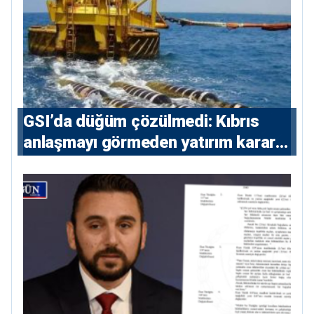
GSI’da düğüm çözülmedi: Kıbrıs
anlaşmayı görmeden yatırım kararı
vermeyecek