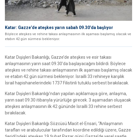
Katar: Gazze’de ateşkes yarın sabah 09.30’da başlıyor
Böylece ateşkes ve rehine takası anlaşmasının ilk aşaması başlamış olacak ve
etabın 42 gün sürmesi bekleniyor.
Katar Dışişleri Bakanlığı, Gazze’de ateşkes ve esir takası
anlaşmasının yarın saat 09.30’da başlayacağını bildirdi. Böylece
ateşkes ve rehine takası anlaşmasının ilk aşaması başlamış olacak
ve etabın 42 gün sürmesi bekleniyor. İsrailli 33 rehineye karşılık
İsrail hapishanelerindeki 1737 Filistinli tutuklu serbest bırakılacak.
Katar Dışişleri Bakanlığı’ndan yapılan açıklamaya göre, anlaşma,
yarın saat 09.30 itibarıyla yürürlüğe girecek. 3 aşamadan oluşacak
ateşkes anlaşmasının ilk 42 gününde İsrailli 33 rehine serbest
bırakılacak.
Katar Dışişleri Bakanlığı Sözcüsü Macit el-Ensari, “Anlaşmanın
tarafları ve arabulucular tarafından koordine edildiği üzere, Gazze
Şeridi’ndeki ateşkes 19 Şubat Pazar günü Gazze’de yerel saatle