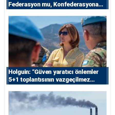
Federasyon mu, Konfederasyona
Açılan Kapı mı?
⁠Holguin: “Güven yaratıcı önlemler
5+1 toplantısının vazgeçilmez
koşulu”