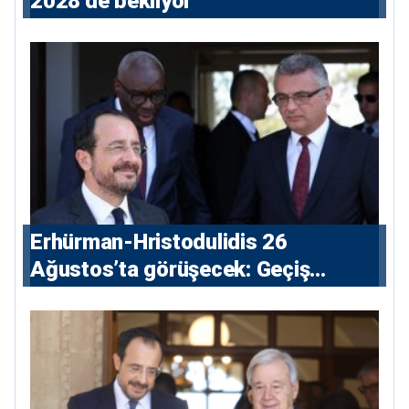
2028’de bekliyor
Erhürman-Hristodulidis 26
Ağustos’ta görüşecek: Geçiş
noktaları masada