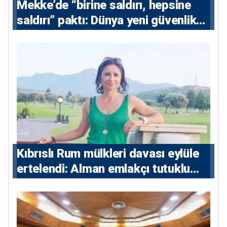
Mekke’de “birine saldırı, hepsine
saldırı” paktı: Dünya yeni güvenlik
eksenini tartışıyor
Kıbrıslı Rum mülkleri davası eylüle
ertelendi: Alman emlakçı tutuklu
kalacak