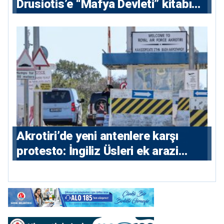
⁠Drusiotis’e “Mafya Devleti” kitabı
nedeniyle ikinci ceza soruşturması
⁠Akrotiri’de yeni antenlere karşı
protesto: İngiliz Üsleri ek arazi
istiyor