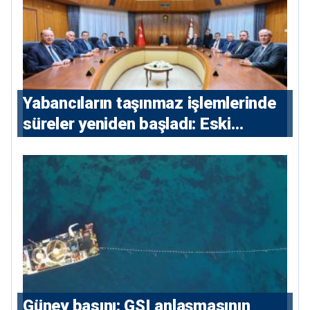
Yabancıların taşınmaz işlemlerinde
süreler yeniden başladı: Eski
sözleşmelere 6, teslim edilen
konutlara 36 ay
Güney basını: ⁠GSI anlaşmasının