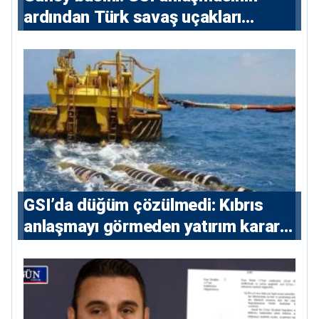
ardından Türk savaş uçakları
yeniden Ege’de
GSI’da düğüm çözülmedi: Kıbrıs
anlaşmayı görmeden yatırım kararı
vermeyecek