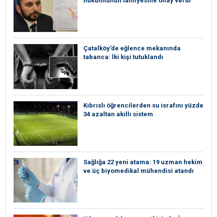
hükümlünün tahliyesine onay verdi
Çatalköy’de eğlence mekanında
tabanca: İki kişi tutuklandı
Kıbrıslı öğrencilerden su israfını yüzde
34 azaltan akıllı sistem
Sağlığa 22 yeni atama: 19 uzman hekim
ve üç biyomedikal mühendisi atandı