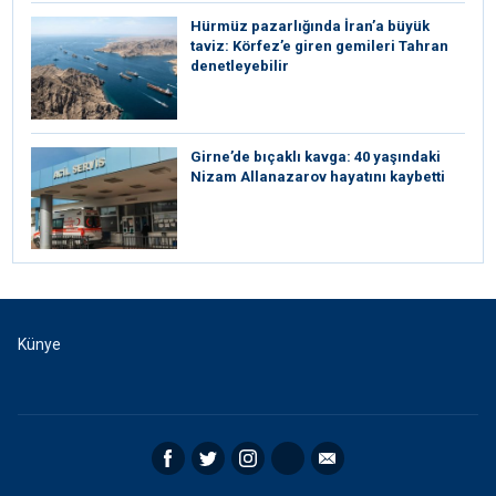
Hürmüz pazarlığında İran’a büyük
taviz: Körfez’e giren gemileri Tahran
denetleyebilir
Girne’de bıçaklı kavga: 40 yaşındaki
Nizam Allanazarov hayatını kaybetti
Künye
Facebook
Twitter
Instagram
RSS
Email