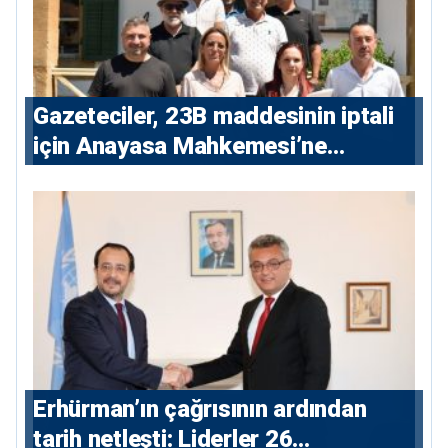
Gazeteciler, 23B maddesinin iptali
için Anayasa Mahkemesi’ne
başvuru yaptı
Erhürman’ın çağrısının ardından
tarih netleşti: Liderler 26