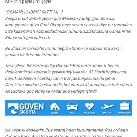
Arıklı’nın paylaşımı şöyle:
“OSMANLI KIBRISI SATTI MI..?
Sevgili Erkut Şahali geçen gün Mecliste yaptığı gündem dışı
konuşmada, güya Fuat Oktay beye cevap verecek diye bu toprakları
bize kazandıran Aziz ecdadımızın ruhunu sızlatırcasına Osmanlı’nın
Kıbrısı sattığını iddia etti.
Bu iddia bir cehaletin ürünü değilse tarihe ve ecdadımıza karşı
yapılan bir iftiranın ürünüdür…
Tarihçilerin 93 Harbi dediği Osmanlı-Rus harbi dönemi, benim
dedelerimin de kaderinin şekillendiği yıllardır. 93 Harbi başlayınca
büyük dedelerim Azerbaycanın Borçalı bölgesinde (ki şimdi
Gürcistan sınırları içerisindedir)bulunan Arıklı kasabasını terk ederek
Anadoluya göç etmiş ve Ardahana yerleşmişlerdi.
Ne yazık ki dedelerim Rus esaretinden kurtulamamış, Rus orduları,
doğuda Kars, Ardahan ve Batumu işgal etmiş batıda Yeşilköye