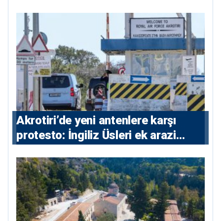
⁠Akrotiri’de yeni antenlere karşı
protesto: İngiliz Üsleri ek arazi
istiyor