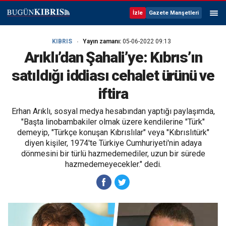
İzle
Gazete Manşetleri
KIBRIS
Yayın zamanı:
05-06-2022 09:13
Arıklı’dan Şahali’ye: Kıbrıs’ın
satıldığı iddiası cehalet ürünü ve
iftira
Erhan Arıklı, sosyal medya hesabından yaptığı paylaşımda,
"Başta linobambakiler olmak üzere kendilerine "Türk"
demeyip, "Türkçe konuşan Kıbrıslılar" veya "Kıbrıslıtürk"
diyen kişiler, 1974'te Türkiye Cumhuriyeti'nin adaya
dönmesini bir türlü hazmedemediler, uzun bir sürede
hazmedemeyecekler." dedi.