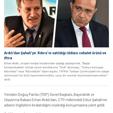
Arıklı’dan Şahali’ye: Kıbrıs’ın satıldığı iddiası cehalet ürünü ve
iftira
Erhan Arıklı, sosyal medya hesabından yaptığı paylaşımda, "Başta
linobambakiler olmak üzere kendilerine "Türk" demeyip, "Türkçe konuşan
Kıbrıslılar" veya "Kıbrıslıtürk" diyen kişiler, 1974'te Türkiye Cumhuriyeti'nin adaya
dönmesini bir türlü hazmedemediler, uzun bir sürede hazmedemeyecekler."
dedi.
Yeniden Doğuş Partisi (YDP) Genel Başkanı, Bayındırlık ve
Ulaştırma Bakanı Erhan Arıklı’dan, CTP milletvekili Erkut Şahali’nin
adanın İngilizlere kiralandığını söylediği konuşmasına yanıt geldi.