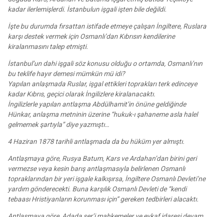
kadar ilerlemişlerdi. İstanbulun işgali işten bile değildi.
İşte bu durumda fırsattan istifade etmeye çalışan İngiltere, Ruslara
karşı destek vermek için Osmanlı’dan Kıbrısın kendilerine
kiralanmasını talep etmişti.
İstanbul’un dahi işgali söz konusu olduğu o ortamda, Osmanlı’nın
bu teklife hayır demesi mümkün mü idi?
Yapılan anlaşmada Ruslar, işgal ettikleri toprakları terk edinceye
kadar Kıbrıs, geçici olarak İngilizlere kiralanacaktı.
İngilizlerle yapılan antlaşma Abdülhamit’in önüne geldiğinde
Hünkar, anlaşma metninin üzerine “hukuk-ı şahaneme asla halel
gelmemek şartıyla” diye yazmıştı…
4 Haziran 1878 tarihli antlaşmada da bu hüküm yer almıştı.
Antlaşmaya göre, Rusya Batum, Kars ve Ardahan’dan birini geri
vermezse veya kesin barış antlaşmasıyla belirlenen Osmanlı
topraklarından bir yeri işgale kalkışırsa, İngiltere Osmanlı Devleti’ne
yardım gönderecekti. Buna karşılık Osmanlı Devleti de “kendi
tebaası Hristiyanların korunması için” gereken tedbirleri alacaktı.
Antlaşmaya göre, Adada şer’i mahkemeler ve evkaf idaresi devam