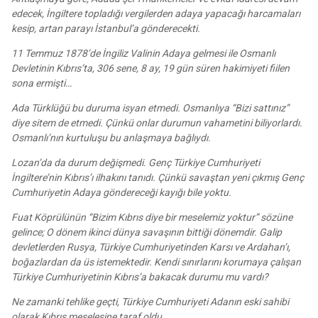
edecek, İngiltere topladığı vergilerden adaya yapacağı harcamaları
kesip, artan parayı İstanbul’a gönderecekti.
11 Temmuz 1878’de İngiliz Valinin Adaya gelmesi ile Osmanlı
Devletinin Kıbrıs’ta, 306 sene, 8 ay, 19 gün süren hakimiyeti fiilen
sona ermişti…
Ada Türklüğü bu duruma isyan etmedi. Osmanlıya “Bizi sattınız”
diye sitem de etmedi. Çünkü onlar durumun vahametini biliyorlardı.
Osmanlı’nın kurtuluşu bu anlaşmaya bağlıydı.
Lozan’da da durum değişmedi. Genç Türkiye Cumhuriyeti
İngiltere’nin Kıbrıs’ı ilhakını tanıdı. Çünkü savaştan yeni çıkmış Genç
Cumhuriyetin Adaya göndereceği kayığı bile yoktu.
Fuat Köprülünün “Bizim Kıbrıs diye bir meselemiz yoktur” sözüne
gelince; O dönem ikinci dünya savaşının bittiği dönemdir. Galip
devletlerden Rusya, Türkiye Cumhuriyetinden Karsı ve Ardahan’ı,
boğazlardan da üs istemektedir. Kendi sınırlarını korumaya çalışan
Türkiye Cumhuriyetinin Kıbrıs’a bakacak durumu mu vardı?
Ne zamanki tehlike geçti, Türkiye Cumhuriyeti Adanın eski sahibi
olarak Kıbrıs meselesine taraf oldu…