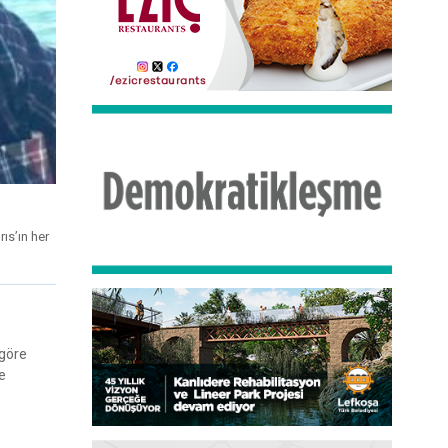
ıs’ın her
 göre
e