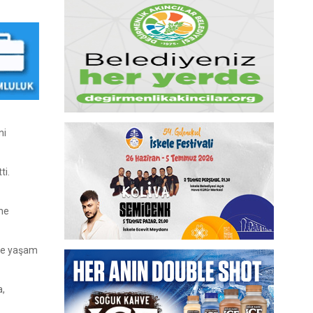
ni
ti.
ine
kte yaşam
a,