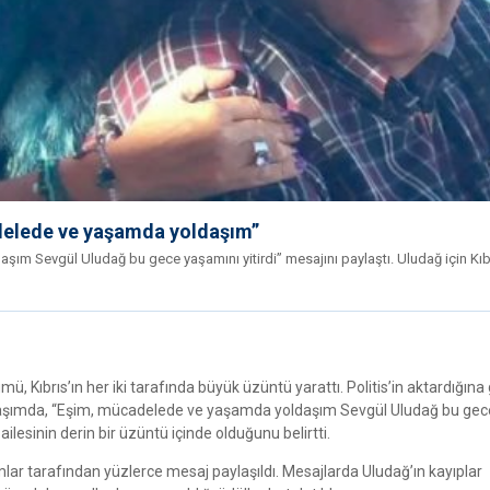
adelede ve yaşamda yoldaşım”
ım Sevgül Uludağ bu gece yaşamını yitirdi” mesajını paylaştı. Uludağ için Kıbr
ü, Kıbrıs’ın her iki tarafında büyük üzüntü yarattı. Politis’in aktardığına
ylaşımda, “Eşim, mücadelede ve yaşamda yoldaşım Sevgül Uludağ bu gec
 ailesinin derin bir üzüntü içinde olduğunu belirtti.
umlar tarafından yüzlerce mesaj paylaşıldı. Mesajlarda Uludağ’ın kayıplar