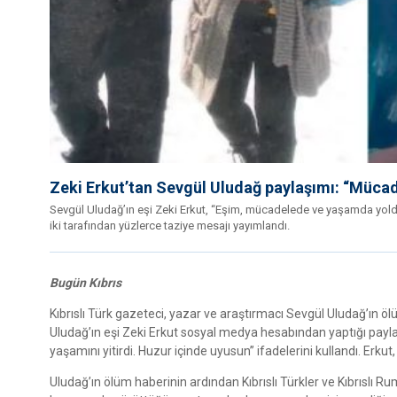
Zeki Erkut’tan Sevgül Uludağ paylaşımı: “Müc
Sevgül Uludağ’ın eşi Zeki Erkut, “Eşim, mücadelede ve yaşamda yoldaş
iki tarafından yüzlerce taziye mesajı yayımlandı.
Bugün Kıbrıs
Kıbrıslı Türk gazeteci, yazar ve araştırmacı Sevgül Uludağ’ın ölüm
Uludağ’ın eşi Zeki Erkut sosyal medya hesabından yaptığı pa
yaşamını yitirdi. Huzur içinde uyusun” ifadelerini kullandı. Erkut,
Uludağ’ın ölüm haberinin ardından Kıbrıslı Türkler ve Kıbrıslı R