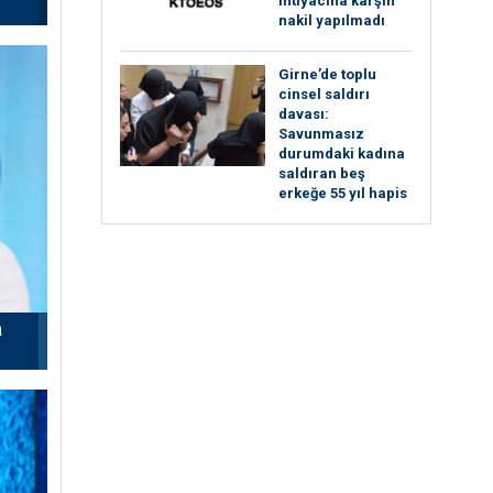
ihtiyacına karşın
nakil yapılmadı
Girne’de toplu
cinsel saldırı
davası:
Savunmasız
durumdaki kadına
saldıran beş
erkeğe 55 yıl hapis
a