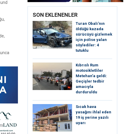
round
SON EKLENENLER
ğu,
Turan Obalı’nın
öldüğü kazada
sürücüyü gizlemek
de,
için polise yalan
söylediler: 4
tutuklu
oyunca
Kıbrıslı Rum
motosikletliler
Metehan’a geldi:
Geçişler tedbir
amacıyla
durduruldu
Sıcak hava
yasağını ihlal eden
19 iş yerine yazılı
uyarı