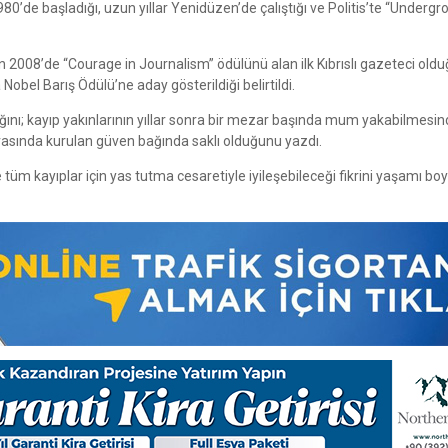
0’de başladığı, uzun yıllar Yenidüzen’de çalıştığı ve Politis’te “Underg
ın 2008’de “Courage in Journalism” ödülünü alan ilk Kıbrıslı gazeteci oldu
bel Barış Ödülü’ne aday gösterildiği belirtildi.
dığını; kayıp yakınlarının yıllar sonra bir mezar başında mum yakabilmesin
 arasında kurulan güven bağında saklı olduğunu yazdı.
 tüm kayıplar için yas tutma cesaretiyle iyileşebileceği fikrini yaşamı b