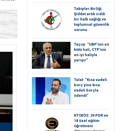
Tabipler Birliği:
Şiddet artık ciddi
bir halk sağlığı ve
toplumsal güvenlik
sorunu
Taçoy: “UBP’nin en
kötü hali, CTP’nin
en iyi haliyle
yarışır”
Talat: “Kısa vadeli
borç yine kısa
vadeli borçla
ödendi”
KTOEÖS: 29 PDR ve
18 özel eğitim
öğretmeni