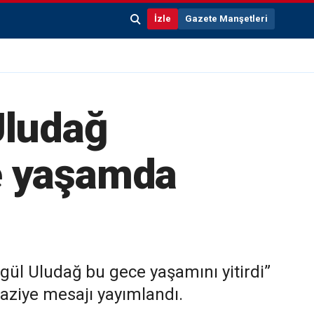
İzle
Gazete Manşetleri
Uludağ
e yaşamda
ül Uludağ bu gece yaşamını yitirdi”
 taziye mesajı yayımlandı.