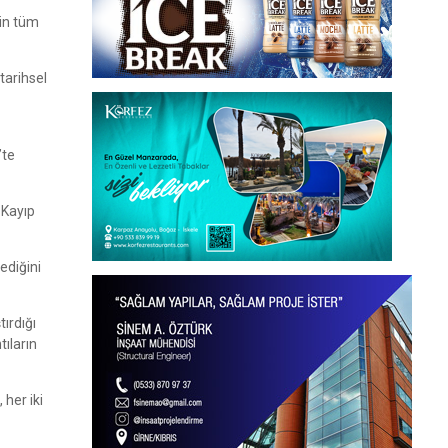
nin tüm
tarihsel
’te
 Kayıp
tediğini
ırdığı
tıların
her iki