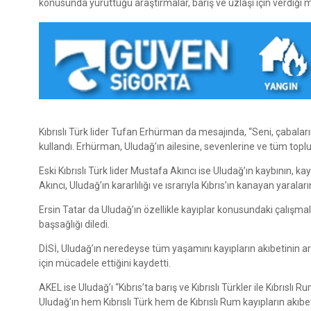
konusunda yürüttüğü araştırmalar, barış ve uzlaşı için verdiği mü
Kıbrıslı Türk lider Tufan Erhürman da mesajında, “Seni, çabalar
kullandı. Erhürman, Uludağ’ın ailesine, sevenlerine ve tüm toplu
Eski Kıbrıslı Türk lider Mustafa Akıncı ise Uludağ’ın kaybının, ka
Akıncı, Uludağ’ın kararlılığı ve ısrarıyla Kıbrıs’ın kanayan yaral
Ersin Tatar da Uludağ’ın özellikle kayıplar konusundaki çalışmal
başsağlığı diledi.
DİSİ, Uludağ’ın neredeyse tüm yaşamını kayıpların akıbetinin ar
için mücadele ettiğini kaydetti.
AKEL ise Uludağ’ı “Kıbrıs’ta barış ve Kıbrıslı Türkler ile Kıbrısl
Uludağ’ın hem Kıbrıslı Türk hem de Kıbrıslı Rum kayıpların akıbe