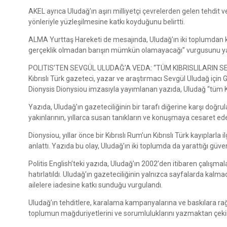
AKEL ayrıca Uludağ’ın aşırı milliyetçi çevrelerden gelen tehdit v
yönleriyle yüzleşilmesine katkı koyduğunu belirtti.
ALMA Yurttaş Hareketi de mesajında, Uludağ’ın iki toplumdan kay
gerçeklik olmadan barışın mümkün olamayacağı” vurgusunu ya
POLITIS’TEN SEVGÜL ULUDAĞ’A VEDA: “TÜM KIBRISLILARIN S
Kıbrıslı Türk gazeteci, yazar ve araştırmacı Sevgül Uludağ için G
Dionysis Dionysiou imzasıyla yayımlanan yazıda, Uludağ “tüm Kıbr
Yazıda, Uludağ’ın gazeteciliğinin bir tarafı diğerine karşı doğrul
yakınlarının, yıllarca susan tanıkların ve konuşmaya cesaret ed
Dionysiou, yıllar önce bir Kıbrıslı Rum’un Kıbrıslı Türk kayıplarla
anlattı. Yazıda bu olay, Uludağ’ın iki toplumda da yarattığı güve
Politis English’teki yazıda, Uludağ’ın 2002’den itibaren çalışmal
hatırlatıldı. Uludağ’ın gazeteciliğinin yalnızca sayfalarda kalma
ailelere iadesine katkı sunduğu vurgulandı.
Uludağ’ın tehditlere, karalama kampanyalarına ve baskılara rağm
toplumun mağduriyetlerini ve sorumluluklarını yazmaktan çekinm