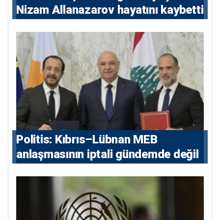
Nizam Allanazarov hayatını kaybetti
Politis: Kıbrıs–Lübnan MEB
anlaşmasının iptali gündemde değil