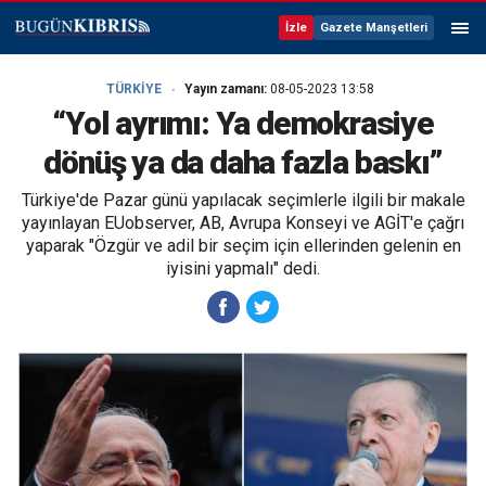
İzle
Gazete Manşetleri
TÜRKİYE
Yayın zamanı:
08-05-2023 13:58
“Yol ayrımı: Ya demokrasiye
dönüş ya da daha fazla baskı”
Türkiye'de Pazar günü yapılacak seçimlerle ilgili bir makale
yayınlayan EUobserver, AB, Avrupa Konseyi ve AGİT'e çağrı
yaparak "Özgür ve adil bir seçim için ellerinden gelenin en
iyisini yapmalı" dedi.