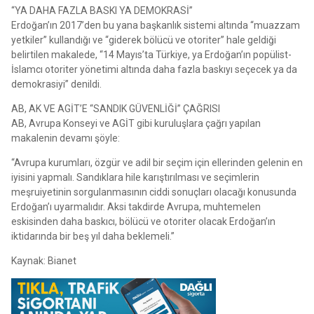
“YA DAHA FAZLA BASKI YA DEMOKRASİ”
Erdoğan’ın 2017’den bu yana başkanlık sistemi altında “muazzam
yetkiler” kullandığı ve “giderek bölücü ve otoriter” hale geldiği
belirtilen makalede, “14 Mayıs’ta Türkiye, ya Erdoğan’ın popülist-
İslamcı otoriter yönetimi altında daha fazla baskıyı seçecek ya da
demokrasiyi” denildi.
AB, AK VE AGİT’E “SANDIK GÜVENLİĞİ” ÇAĞRISI
AB, Avrupa Konseyi ve AGİT gibi kuruluşlara çağrı yapılan
makalenin devamı şöyle:
“Avrupa kurumları, özgür ve adil bir seçim için ellerinden gelenin en
iyisini yapmalı. Sandıklara hile karıştırılması ve seçimlerin
meşruiyetinin sorgulanmasının ciddi sonuçları olacağı konusunda
Erdoğan’ı uyarmalıdır. Aksi takdirde Avrupa, muhtemelen
eskisinden daha baskıcı, bölücü ve otoriter olacak Erdoğan’ın
iktidarında bir beş yıl daha beklemeli.”
Kaynak: Bianet