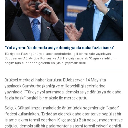
“Yol ayrımı: Ya demokrasiye dönüş ya da daha fazla baskı”
Türkiye'de Pazar günü yapılacak seçimlerle ilgili bir makale yayınlayan
EUobserver, AB, Avrupa Konseyi ve AGİT'e çağrı yaparak "Özgür ve adil bir
seçim için ellerinden gelenin en iyisini yapmalı" dedi.
Brüksel merkezli haber kuruluşu EUobserver, 14 Mayıs’ta
yapılacak Cumhurbaşkanlığı ve milletvekilliği seçimlerine
yayınladığı “Türkiye yol ayrımında: demokrasiye dönüş ya da daha
fazla baskı” başlıklı bir makale ile mercek tuttu.
Selçuk Gültaşlı imzalı makalede önümüdeki seçimler için “kader”
ifadesi kullanılırken, “Erdoğan giderek daha otoriter ve popülist bir
İslamcı akımı temsil ederken, Kılıçdaroğlu Batı odaklı, modernist ve
çoğulcu demokratik bir parlamenter sistemi temsil ediyor” denildi.