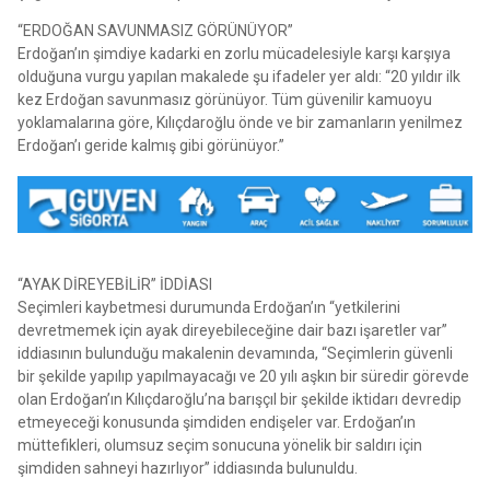
“ERDOĞAN SAVUNMASIZ GÖRÜNÜYOR”
Erdoğan’ın şimdiye kadarki en zorlu mücadelesiyle karşı karşıya
olduğuna vurgu yapılan makalede şu ifadeler yer aldı: “20 yıldır ilk
kez Erdoğan savunmasız görünüyor. Tüm güvenilir kamuoyu
yoklamalarına göre, Kılıçdaroğlu önde ve bir zamanların yenilmez
Erdoğan’ı geride kalmış gibi görünüyor.”
“AYAK DİREYEBİLİR” İDDİASI
Seçimleri kaybetmesi durumunda Erdoğan’ın “yetkilerini
devretmemek için ayak direyebileceğine dair bazı işaretler var”
iddiasının bulunduğu makalenin devamında, “Seçimlerin güvenli
bir şekilde yapılıp yapılmayacağı ve 20 yılı aşkın bir süredir görevde
olan Erdoğan’ın Kılıçdaroğlu’na barışçıl bir şekilde iktidarı devredip
etmeyeceği konusunda şimdiden endişeler var. Erdoğan’ın
müttefikleri, olumsuz seçim sonucuna yönelik bir saldırı için
şimdiden sahneyi hazırlıyor” iddiasında bulunuldu.