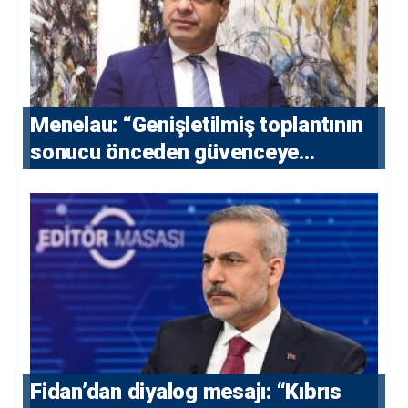
Menelau: “Genişletilmiş toplantının
sonucu önceden güvenceye
alınmalı”
Fidan’dan diyalog mesajı: “Kıbrıs