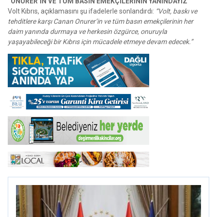
“ONURER’İN VE TÜM BASIN EMEKÇİLERİNİN YANINDAYIZ”
Volt Kıbrıs, açıklamasını şu ifadelerle sonlandırdı:
“Volt, baskı ve
tehditlere karşı Canan Onurer’in ve tüm basın emekçilerinin her
daim yanında durmaya ve herkesin özgürce, onuruyla
yaşayabileceği bir Kıbrıs için mücadele etmeye devam edecek.”