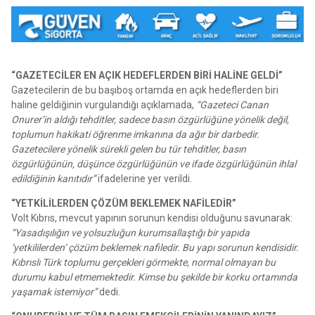
“GAZETECİLER EN AÇIK HEDEFLERDEN BİRİ HALİNE GELDİ”
Gazetecilerin de bu başıboş ortamda en açık hedeflerden biri
haline geldiğinin vurgulandığı açıklamada,
“Gazeteci Canan
Onurer’in aldığı tehditler, sadece basın özgürlüğüne yönelik değil,
toplumun hakikati öğrenme imkanına da ağır bir darbedir.
Gazetecilere yönelik sürekli gelen bu tür tehditler, basın
özgürlüğünün, düşünce özgürlüğünün ve ifade özgürlüğünün ihlal
edildiğinin kanıtıdır”
ifadelerine yer verildi.
“YETKİLİLERDEN ÇÖZÜM BEKLEMEK NAFİLEDİR”
Volt Kıbrıs, mevcut yapının sorunun kendisi olduğunu savunarak:
“Yasadışılığın ve yolsuzluğun kurumsallaştığı bir yapıda
‘yetkililerden’ çözüm beklemek nafiledir. Bu yapı sorunun kendisidir.
Kıbrıslı Türk toplumu gerçekleri görmekte, normal olmayan bu
durumu kabul etmemektedir. Kimse bu şekilde bir korku ortamında
yaşamak istemiyor”
dedi.