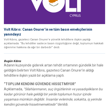
Volt Kıbrıs: Canan Onurer’in ve tüm basın emekçilerinin
yanındayız
Volt Kıbrıs, gazeteci Canan Onurer’e yönelik tehditlere ilişkin yaptığı
açıklamada: “Bu tehditler sadece basın özgürlüğüne değil, toplumun hakikati
öğrenme hakkına da ağır bir darbedir” dedi.
Bugün Kıbrıs
Adanın kuzeyinde giderek artan tehdit ortamının gündelik bir hale
geldiğini belirten Volt Kıbrıs, gazeteci Canan Onurer’in aldığı
tehditlere ilişkin yazılı bir açıklama yaptı.
“TOPLUM KENDİNİ GÜVENDE HİSSETMİYOR”
Açıklamada,
“Silahlanmanın, suç örgütlerinin ve yasadışılıkların bu
kadar görünür hale geldiği bir yerde toplumun huzur içinde
yaşaması mümkün değildir. İnsanlar evlerinde, sokakta, iş yerinde
kendini güvende hissetmemektedir”
denildi.