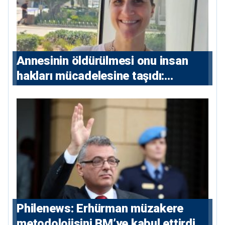
Annesinin öldürülmesi onu insan
hakları mücadelesine taşıdı:
Milletvekili Diana Konstantinidis’in
hikayesi
Philenews: Erhürman müzakere
metodolojisini BM’ye kabul ettirdi