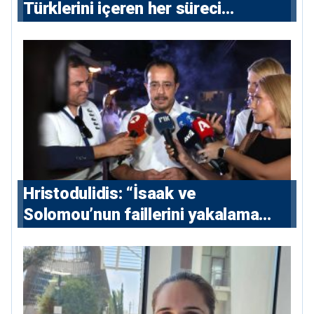
Türklerini içeren her süreci
destekliyoruz”
Hristodulidis: “İsaak ve
Solomou’nun faillerini yakalama
çabaları yoğunlaştırılacak; 13 ulusal
ve 5 uluslararası tutuklama emri
çıkarıldı”