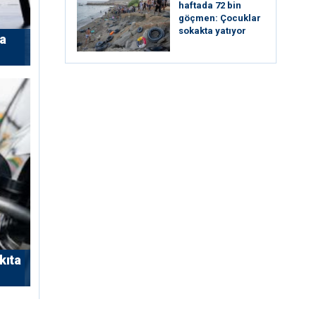
haftada 72 bin
göçmen: Çocuklar
sokakta yatıyor
’a
kıta