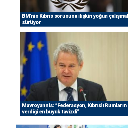
BM’nin Kıbrıs sorununa ilişkin yoğun çalışmal
sürüyor
Mavroyannis: “Federasyon, Kıbrıslı Rumların
verdiği en büyük tavizdi”