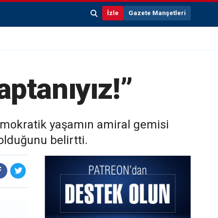
İzle
Gazete Manşetleri
kaptanıyız!”
demokratik yaşamın amiral gemisi
lduğunu belirtti.