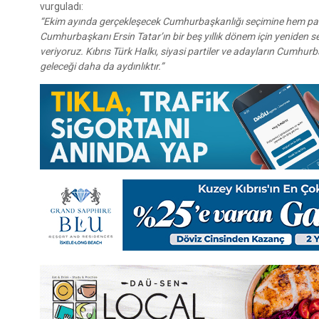
vurguladı:
“Ekim ayında gerçekleşecek Cumhurbaşkanlığı seçimine hem par
Cumhurbaşkanı Ersin Tatar’ın bir beş yıllık dönem için yeniden s
veriyoruz. Kıbrıs Türk Halkı, siyasi partiler ve adayların Cumhur
geleceği daha da aydınlıktır.”