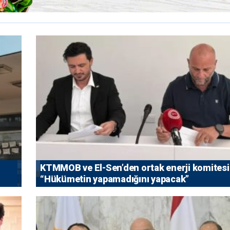
KTMMOB ve El-Sen’den ortak enerji komitesi
“Hükümetin yapamadığını yapacak”