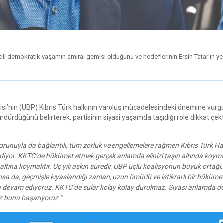
tili demokratik yaşamın amiral gemisi olduğunu ve hedeflerinin Ersin Tatar’ın y
tisi’nin (UBP) Kıbrıs Türk halkının varoluş mücadelesindeki önemine vurgu
dürdüğünü belirterek, partisinin siyasi yaşamda taşıdığı role dikkat çekt
sorunuyla da bağlantılı, tüm zorluk ve engellemelere rağmen Kıbrıs Türk Ha
yor. KKTC’de hükümet etmek gerçek anlamda elinizi taşın altında koyma
altına koymaktır. Üç yılı aşkın süredir, UBP üçlü koalisyonun büyük ortağı,
 da, geçmişle kıyaslandığı zaman, uzun ömürlü ve istikrarlı bir hükümet
a devam ediyoruz. KKTC’de sular kolay kolay durulmaz. Siyasi anlamda d
Biz bunu başarıyoruz.”