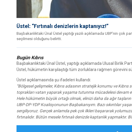
Üstel: “Fırtınalı denizlerin kaptanıyız!”
Başbakanlıktaki Ünal Üstel yaptığı yazılı açıklamada UBP’nin çok par
seçilmesi olduğunu belirtti.
Bugün Kıbrıs
Başbakanlıktaki Ünal Üstel, yaptığı açıklamada Ulusal Birlik Par
Üstel, hükümetin karşılaştığı tüm zorluklara rağmen görevini sür
Üstel açıklamasında şu ifadeleri kullandı:
“Bölgesel gelişmeler, Kıbrıs adasının stratejik konumu ve Kıbrıs 
toprakları vatan yaparak yaşama tutunma mücadelesi devam edi
Hele hükümetin büyük ortağı olmak, elinizi daha da ağır taşların 
UBP-DP-YDP Koalisyonunun Başbakanıyım. Bazı sıkıntılar yaşansa
sergiliyoruz. Gerçek anlamda pek çok ilkleri başararak yolumuz
fırtınalıdır. Bütün mesele fırtınalı denizde kaptanlık yapmaktır. 