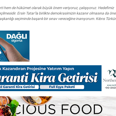
ti hem de hükümet olarak büyük önem veriyoruz, çalışıyoruz. Hedefimiz
eçilmesidir. Ersin Tatar’la birlikte demokrasimizin kazanır olmasına da ön
başkanlığı seçiminde başarılı bir sınav vereceğine inanıyorum. Kıbrıs Türk