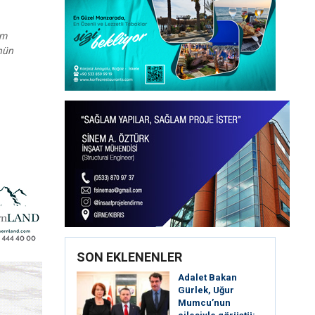
em
ünün
SON EKLENENLER
Adalet Bakan
Gürlek, Uğur
Mumcu’nun