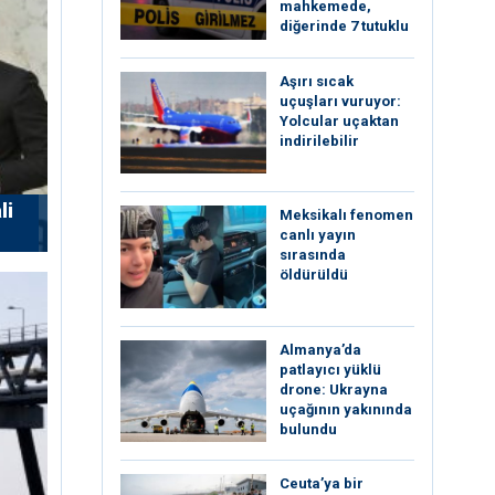
mahkemede,
diğerinde 7 tutuklu
Aşırı sıcak
uçuşları vuruyor:
Yolcular uçaktan
indirilebilir
li
Meksikalı fenomen
canlı yayın
sırasında
öldürüldü
Almanya’da
patlayıcı yüklü
drone: Ukrayna
uçağının yakınında
bulundu
Ceuta’ya bir