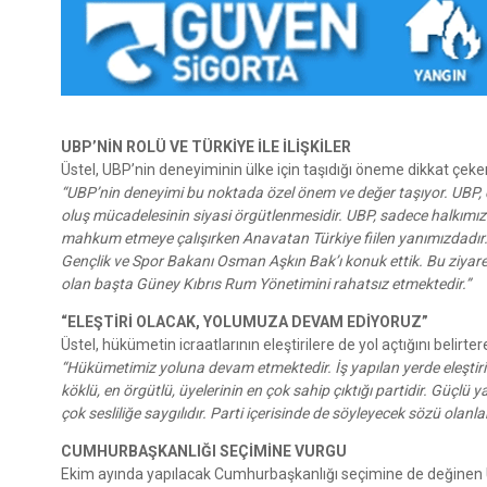
UBP’NİN ROLÜ VE TÜRKİYE İLE İLİŞKİLER
Üstel, UBP’nin deneyiminin ülke için taşıdığı öneme dikkat çeker
“UBP’nin deneyimi bu noktada özel önem ve değer taşıyor. UBP, ç
oluş mücadelesinin siyasi örgütlenmesidir. UBP, sadece halkımızla 
mahkum etmeye çalışırken Anavatan Türkiye fiilen yanımızdadır.
Gençlik ve Spor Bakanı Osman Aşkın Bak’ı konuk ettik. Bu ziyaretl
olan başta Güney Kıbrıs Rum Yönetimini rahatsız etmektedir.”
“ELEŞTİRİ OLACAK, YOLUMUZA DEVAM EDİYORUZ”
Üstel, hükümetin icraatlarının eleştirilere de yol açtığını belirter
“Hükümetimiz yoluna devam etmektedir. İş yapılan yerde eleştiri de
köklü, en örgütlü, üyelerinin en çok sahip çıktığı partidir. Güç
çok sesliliğe saygılıdır. Parti içerisinde de söyleyecek sözü olanla
CUMHURBAŞKANLIĞI SEÇİMİNE VURGU
Ekim ayında yapılacak Cumhurbaşkanlığı seçimine de değinen Ü