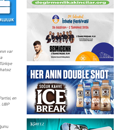
ının var
ğa
Türkiye
ahatsız
artisi, en
n. UBP
uğunu