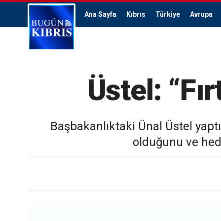
Ana Sayfa
Kıbrıs
Türkiye
Avrupa
Üstel: “Fır
Başbakanlıktaki Ünal Üstel yapt
olduğunu ve hede