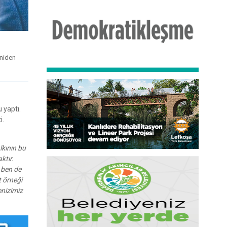
eniden
 yaptı.
i.
lkının bu
ktır.
 ben de
 örneği
enizimiz