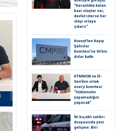
ailesiyle görüştü:
“Karanlıkta kalan
bazı olaylar var,
devlet isterse her
olayı ortaya
çıkarır”
Kuveyt’ten Kayıp
Şahıslar
Komitesi’ne 50 bin
dolar katkı
KTMMOB ve El-
Sen’den ortak
enerji komitesi:
“Hükümetin
:
yapamadığını
yapacak”
İki bıçaklı saldırı
dosyasında yeni
gelişme: Biri