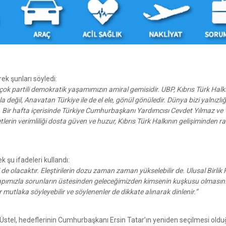
ek şunları söyledi:
ok partili demokratik yaşamımızın amiral gemisidir. UBP, Kıbrıs Türk Halk
değil, Anavatan Türkiye ile de el ele, gönül gönüledir. Dünya bizi yalnızlı
 Bir hafta içerisinde Türkiye Cumhurbaşkanı Yardımcısı Cevdet Yılmaz ve 
erin verimliliği dosta güven ve huzur, Kıbrıs Türk Halkının gelişiminden r
ek şu ifadeleri kullandı:
 olacaktır. Eleştirilerin dozu zaman zaman yükselebilir de. Ulusal Birlik P
lü yapımızla sorunların üstesinden geleceğimizden kimsenin kuşkusu olması
r mutlaka söyleyebilir ve söylenenler de dikkate alınarak dinlenir.”
stel, hedeflerinin Cumhurbaşkanı Ersin Tatar’ın yeniden seçilmesi old