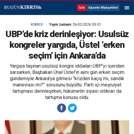
İzle
Gazete Manşetleri
KIBRIS
Yayın zamanı:
26-02-2026 05:01
UBP’de kriz derinleşiyor: Usulsüz
kongreler yargıda, Üstel ‘erken
seçim’ için Ankara’da
Yargıya taşınan usulsüz kongre iddiaları UBP’yi içeriden
sarsarken, Başbakan Ünal Üstel’in aynı gün erken seçim
gündemiyle Ankara’ya gitmesi “krizden kaçış mı, sandık
manevrası mı?” sorusunu büyüttü. Parti içi meşruiyet
tartışması derinleşirken, hükümetin siyasi istikrarı da
tartışma konusu oldu.