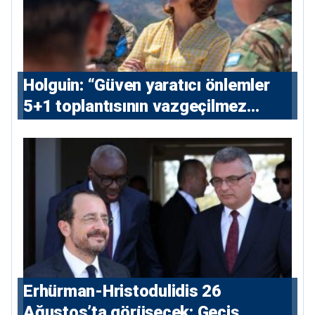
⁠Holguin: “Güven yaratıcı önlemler
5+1 toplantısının vazgeçilmez
koşulu”
Erhürman-Hristodulidis 26
Ağustos’ta görüşecek: Geçiş