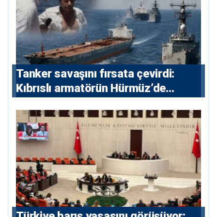
Tanker savaşını fırsata çevirdi:
Kıbrıslı armatörün Hürmüz’de
yükselişi
Türkiye barış yasasını görüşüyor: