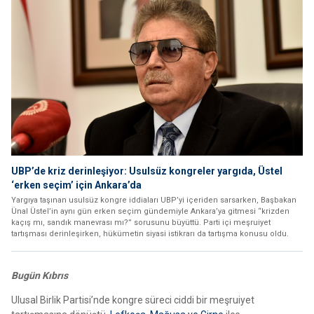
UBP’de kriz derinleşiyor: Usulsüz kongreler yargıda, Üstel
‘erken seçim’ için Ankara’da
Yargıya taşınan usulsüz kongre iddiaları UBP’yi içeriden sarsarken, Başbakan
Ünal Üstel’in aynı gün erken seçim gündemiyle Ankara’ya gitmesi “krizden
kaçış mı, sandık manevrası mı?” sorusunu büyüttü. Parti içi meşruiyet
tartışması derinleşirken, hükümetin siyasi istikrarı da tartışma konusu oldu.
Bugün Kıbrıs
Ulusal Birlik Partisi’nde kongre süreci ciddi bir meşruiyet