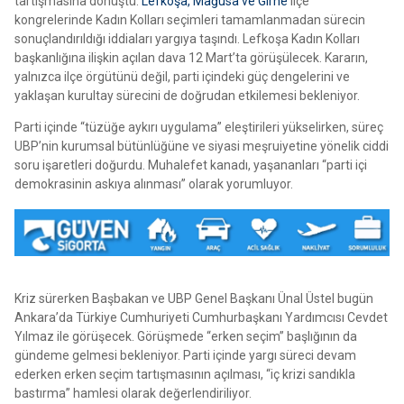
tartışmasına dönüştü.
Lefkoşa, Mağusa ve Girne
ilçe
kongrelerinde Kadın Kolları seçimleri tamamlanmadan sürecin
sonuçlandırıldığı iddiaları yargıya taşındı. Lefkoşa Kadın Kolları
başkanlığına ilişkin açılan dava 12 Mart’ta görüşülecek. Kararın,
yalnızca ilçe örgütünü değil, parti içindeki güç dengelerini ve
yaklaşan kurultay sürecini de doğrudan etkilemesi bekleniyor.
Parti içinde “tüzüğe aykırı uygulama” eleştirileri yükselirken, süreç
UBP’nin kurumsal bütünlüğüne ve siyasi meşruiyetine yönelik ciddi
soru işaretleri doğurdu. Muhalefet kanadı, yaşananları “parti içi
demokrasinin askıya alınması” olarak yorumluyor.
Kriz sürerken Başbakan ve UBP Genel Başkanı Ünal Üstel bugün
Ankara’da Türkiye Cumhuriyeti Cumhurbaşkanı Yardımcısı Cevdet
Yılmaz ile görüşecek. Görüşmede “erken seçim” başlığının da
gündeme gelmesi bekleniyor. Parti içinde yargı süreci devam
ederken erken seçim tartışmasının açılması, “iç krizi sandıkla
bastırma” hamlesi olarak değerlendiriliyor.