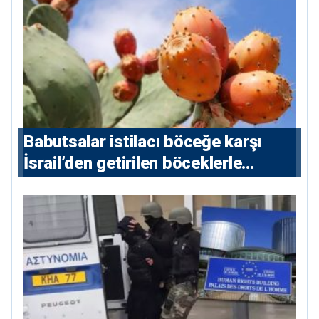
Babutsalar istilacı böceğe karşı
İsrail’den getirilen böceklerle
korunacak