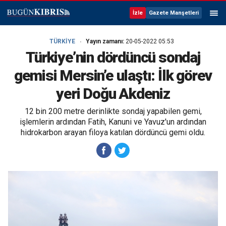
İzle
Gazete Manşetleri
TÜRKİYE
Yayın zamanı:
20-05-2022 05:53
Türkiye’nin dördüncü sondaj
gemisi Mersin’e ulaştı: İlk görev
yeri Doğu Akdeniz
12 bin 200 metre derinlikte sondaj yapabilen gemi,
işlemlerin ardından Fatih, Kanuni ve Yavuz'un ardından
hidrokarbon arayan filoya katılan dördüncü gemi oldu.