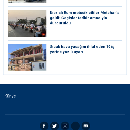
Kıbrıslı Rum motosikletliler Metehan’a
geldi: Geçişler tedbir amacıyla
durduruldu
Sıcak hava yasağını ihlal eden 19 iş
yerine yazılı uyarı
Künye
Facebook
Twitter
Instagram
RSS
Email