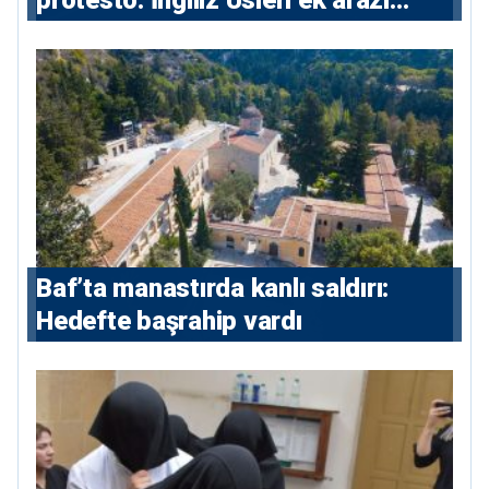
protesto: İngiliz Üsleri ek arazi
istiyor
Baf’ta manastırda kanlı saldırı:
Hedefte başrahip vardı