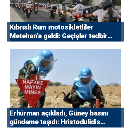
Kıbrıslı Rum motosikletliler
Metehan’a geldi: Geçişler tedbir
amacıyla durduruldu
Erhürman açıkladı, Güney basını
gündeme taşıdı: Hristodulidis
Guterres’in mayın temizleme