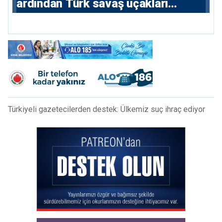
ardından Türk savaş uçakları
yeniden Ege’de
Türkiyeli gazetecilerden destek: Ülkemiz suç ihraç ediyor