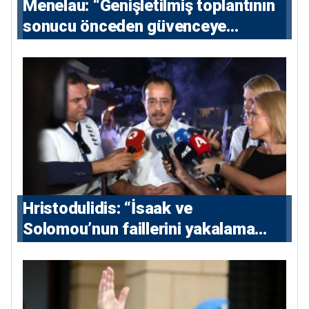
Menelau: “Genişletilmiş toplantının
sonucu önceden güvenceye
alınmalı”
Hristodulidis: “İsaak ve
Solomou’nun faillerini yakalama
çabaları yoğunlaştırılacak; 13 ulusal
ve 5 uluslararası tutuklama emri
çıkarıldı”