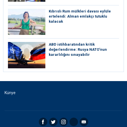
Kıbrıslı Rum mülkleri davası eylüle
ertelendi: Alman emlakçı tutuklu
kalacak
ABD istihbaratından kritik
değerlendirme: Rusya NATO’nun
kararlılığını sınayabilir
Künye
Facebook
Twitter
Instagram
RSS
Email