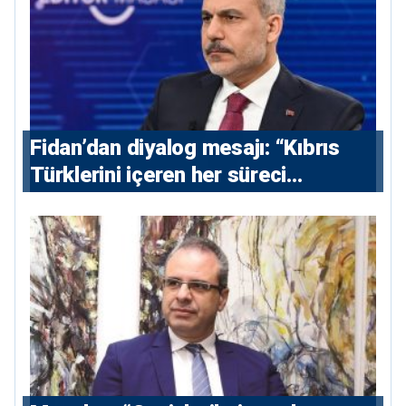
Fidan’dan diyalog mesajı: “Kıbrıs
Türklerini içeren her süreci
destekliyoruz”