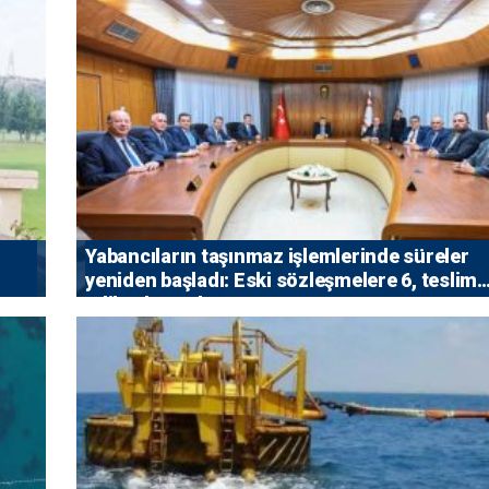
Yabancıların taşınmaz işlemlerinde süreler
yeniden başladı: Eski sözleşmelere 6, teslim
edilen konutlara 36 ay