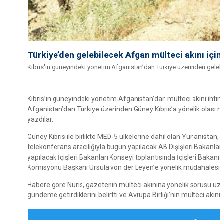
Türkiye’den gelebilecek Afgan mülteci akını içi
Kıbrıs'ın güneyindeki yönetim Afganistan’dan Türkiye üzerinden gele
Kıbrıs’ın güneyindeki yönetim Afganistan’dan mülteci akını ihtim
Afganistan’dan Türkiye üzerinden Güney Kıbrıs’a yönelik olası
yazdılar.
Güney Kıbrıs ile birlikte MED-5 ülkelerine dahil olan Yunanistan,
telekonferans aracılığıyla bugün yapılacak AB Dışişleri Bakanları 
yapılacak İçişleri Bakanları Konseyi toplantısında İçişleri Bak
Komisyonu Başkanı Ursula von der Leyen’e yönelik müdahalesiyl
Habere göre Nuris, gazetenin mülteci akınına yönelik sorusu üze
gündeme getirdiklerini belirtti ve Avrupa Birliği’nin mülteci akını